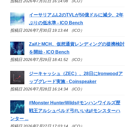
投稿日 2026年7月31日 16:14:08 （ICO）
イーサリアムL2のTVLが50億ドルに減少、2年
ぶりの低水準 -
ICO
Bench
投稿日 2026年7月30日 19:13:44 （ICO）
ZaifとMCH、仮想通貨レンディングの提携検討
を開始 -
ICO
Bench
投稿日 2026年7月29日 18:41:52 （ICO）
ジーキャッシュ（ZEC）、28日にIronwoodア
ップグレード実施 - Coinspeaker
投稿日 2026年7月28日 16:14:34 （ICO）
#Monster HunterWilds#モンハンワイルズ歴
戦王アルシュベルド弓#いいね#モンスターハ
ンター ...
投稿日 2026年7月27日 17:03:14 （ICO）