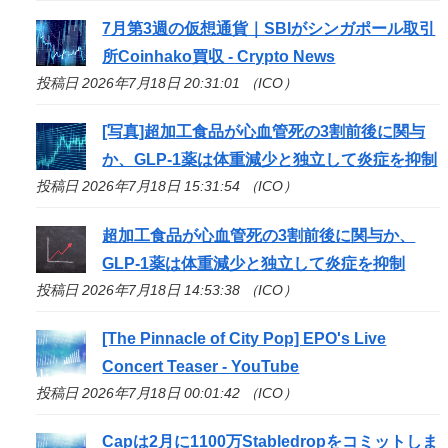
7月第3週の仮想通貨｜SBIがシンガポール取引
所Coinhako買収 - Crypto News
投稿日 2026年7月18日 20:31:01 （ICO）
[写真]超加工食品が心血管死の3割前後に関与
か、GLP-1薬は体重減少と独立して炎症を抑制
投稿日 2026年7月18日 15:31:54 （ICO）
超加工食品が心血管死の3割前後に関与か、
GLP-1薬は体重減少と独立して炎症を抑制
投稿日 2026年7月18日 14:53:38 （ICO）
[The Pinnacle of City Pop] EPO's Live
Concert Teaser - YouTube
投稿日 2026年7月18日 00:01:42 （ICO）
Capは2月に1100万Stabledropをコミットしま