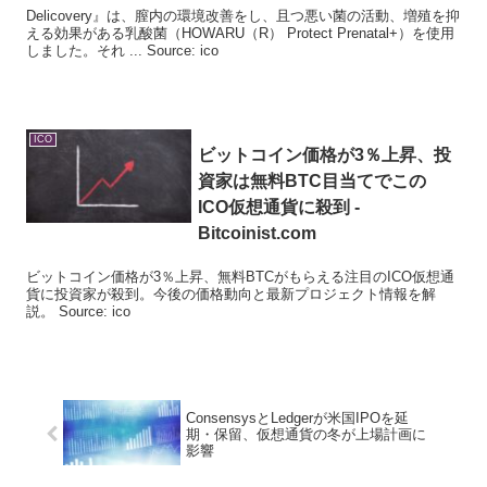
Delicovery』は、膣内の環境改善をし、且つ悪い菌の活動、増殖を抑
える効果がある乳酸菌（HOWARU（R） Protect Prenatal+）を使用
しました。それ ... Source: ico
ICO
ビットコイン価格が3％上昇、投
資家は無料BTC目当てでこの
ICO
仮想通貨に殺到 -
Bitcoinist.com
ビットコイン価格が3％上昇、無料BTCがもらえる注目のICO仮想通
貨に投資家が殺到。今後の価格動向と最新プロジェクト情報を解
説。 Source: ico
ConsensysとLedgerが米国IPOを延
期・保留、仮想通貨の冬が上場計画に
影響