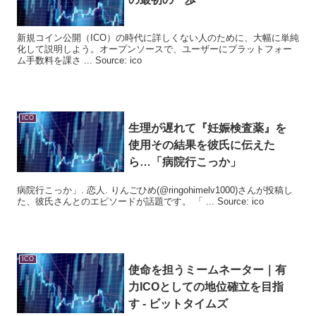
新規コイン公開（ICO）の時代に詳しくない人のために、大幅に単純
化して説明しよう。オープンソースで、ユーザーにプラットフォー
ム手数料を課さ ... Source: ico
ICO
生理が遅れて『妊娠検査薬』を
使用その結果を彼氏に伝えた
ら…「病院行こっか」
病院行こっか」. 恋人. りんごひめ(@ringohimelv1000)さんが投稿し
た、彼氏さんとのエピソードが話題です。 「 ... Source: ico
ICO
使命を担うミームネーター｜有
力
ICO
としての地位確立を目指
す - ビットタイムズ