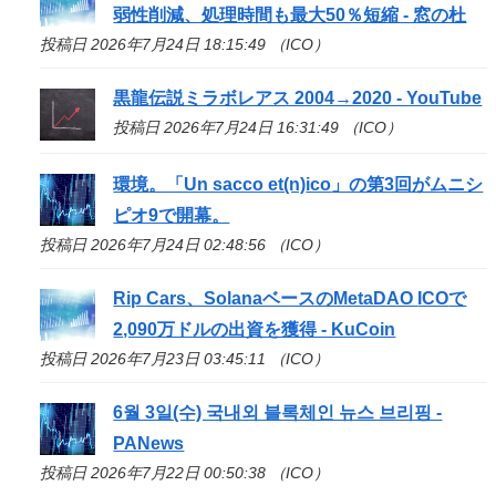
弱性削減、処理時間も最大50％短縮 - 窓の杜
投稿日 2026年7月24日 18:15:49 （ICO）
黒龍伝説ミラボレアス 2004→2020 - YouTube
投稿日 2026年7月24日 16:31:49 （ICO）
環境。「Un sacco et(n)
ico
」の第3回がムニシ
ピオ9で開幕。
投稿日 2026年7月24日 02:48:56 （ICO）
Rip Cars、SolanaベースのMetaDAO
ICO
で
2,090万ドルの出資を獲得 - KuCoin
投稿日 2026年7月23日 03:45:11 （ICO）
6월 3일(수) 국내외 블록체인 뉴스 브리핑 -
PANews
投稿日 2026年7月22日 00:50:38 （ICO）