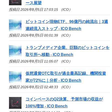
ース展望
投稿日 2026年8月5日 17:03:15 （ICO）
ビットコイン現物ETF、96億円の純流出｜3週
連続流入ストップ -
ICO
Bench
投稿日 2026年8月5日 00:01:39 （ICO）
トランプメディア企業、巨額のビットコインを
取引所へ移動 -
ICO
Bench
投稿日 2026年8月3日 11:05:07 （ICO）
仮想通貨OTC取引が過去最高記録、機関投資
家が72%に｜分析 -
ICO
Bench
投稿日 2026年8月2日 02:48:33 （ICO）
コインベースのQ2決算、予測市場の収益が
106%増加 -
ICO
Bench