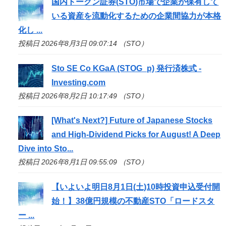
国内トークン証券(
STO
)市場で企業が保有して
いる資産を流動化するための企業間協力が本格
化し ...
投稿日 2026年8月3日 09:07:14 （STO）
Sto
SE Co KGaA (STOG_p) 発行済株式 -
Investing.com
投稿日 2026年8月2日 10:17:49 （STO）
[What's Next?] Future of Japanese Stocks
and High-Dividend Picks for August! A Deep
Dive into
Sto
...
投稿日 2026年8月1日 09:55:09 （STO）
【いよいよ明日8月1日(土)10時投資申込受付開
始！】38億円規模の不動産
STO
「ロードスタ
ー ...