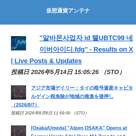
仮想通貨アンテナ
"알바몬사업자 id 텔UBTC99 네
이버아이디.fdg" - Results on X
| Live Posts & Updates
投稿日 2026年5月14日 15:05:26 （STO）
アジア市場デイリー：タイの暗号資産キャピタ
ルゲイン税免除が地域の推進を後押し
（2026/8/7）
投稿日 2026年8月8日 11:59:00 （STO）
[Osaka/Umeda] "Alpen OSAKA" Opens at