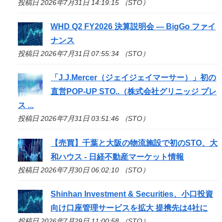
投稿日 2026年7月31日 14:19:15 （STO）
WHD Q2 FY2026 決算説明会 — BigGo ファイ
ナンス
投稿日 2026年7月31日 07:55:34 （STO）
「J.J.Mercer（ジェイジェイマーサー）」初の
直営POP-UP
STO
..（株式会社グリニッジ プレ
ス ...
投稿日 2026年7月31日 03:51:46 （STO）
【売買】千葉と大阪の物流施設で初の
STO
、大
和ハウス - 日経不動産マーケット情報
投稿日 2026年7月30日 06:02:10 （STO）
Shinhan Investment & Securities、小口投資
向け口座管理サービスを拡大 提携先は4社に
投稿日 2026年7月29日 11:00:58 （STO）