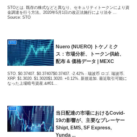
STOとは. 既存の株式などと異なり、セキュリティトークンにより資
金調達を行う方法。2020年5月1日の改正法施行により法令 ...
Source: STO
STO
Nuero (NUERO) トケノミク
ス：市場分析、トークン供給、
配布 & 価格データ | MEXC
STO. $0.37407. $0.37407$0.37407. -2.42% · 瑞波币 ロゴ. 瑞波币.
XRP. $1.3020. $1.3020$1.3020. +0.12%. 新規追加. 最近取引可能に
なった上場暗号資産.&#01...
STO
当日配達の市場におけるCovid-
19の影響が、主要なプレーヤー
Shipt, EMS, SF Express,
Yunda ...