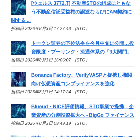
[ウェルス 3772.T] 不動産
STO
の組成にともな
う不動産信託受益権の譲渡ならびにAM契約に
関する ...
投稿日 2026年8月3日 17:27:48 （STO）
トークン証券の下位法令を今月中旬に公開…投
資限度・プーリング・流通体系の「3大関門」
投稿日 2026年8月3日 16:06:07 （STO）
Bonanza Factory、VerifyVASPと提携し機関
向け仮想資産コンプライアンスを強化
投稿日 2026年8月3日 14:17:24 （STO）
Blueud・NICE評価情報、
STO
事業で提携…企
業資産の分割投資拡大へ - BigGo ファイナンス
投稿日 2026年8月3日 09:49:19 （STO）