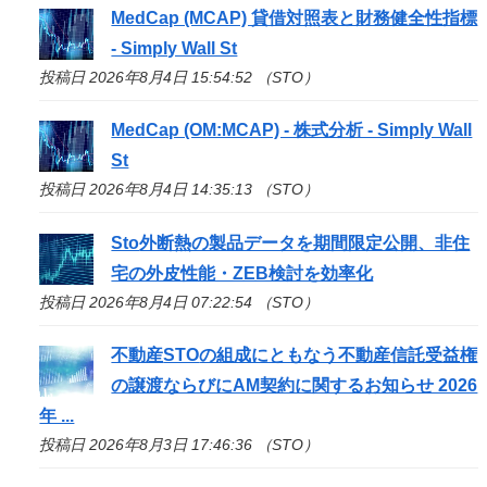
MedCap (MCAP) 貸借対照表と財務健全性指標
- Simply Wall St
投稿日 2026年8月4日 15:54:52 （STO）
MedCap (OM:MCAP) - 株式分析 - Simply Wall
St
投稿日 2026年8月4日 14:35:13 （STO）
Sto
外断熱の製品データを期間限定公開、非住
宅の外皮性能・ZEB検討を効率化
投稿日 2026年8月4日 07:22:54 （STO）
不動産
STO
の組成にともなう不動産信託受益権
の譲渡ならびにAM契約に関するお知らせ 2026
年 ...
投稿日 2026年8月3日 17:46:36 （STO）