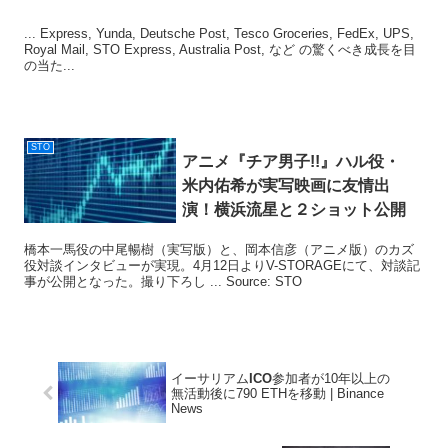
... Express, Yunda, Deutsche Post, Tesco Groceries, FedEx, UPS,
Royal Mail, STO Express, Australia Post, など の驚くべき成長を目
の当た...
STO
アニメ『チア男子!!』ハル役・
米内佑希が実写映画に友情出
演！横浜流星と２ショット公開
橋本一馬役の中尾暢樹（実写版）と、岡本信彦（アニメ版）のカズ
役対談インタビューが実現。4月12日よりV-STORAGEにて、対談記
事が公開となった。撮り下ろし ... Source: STO
イーサリアム
ICO
参加者が10年以上の
無活動後に790 ETHを移動 | Binance
News