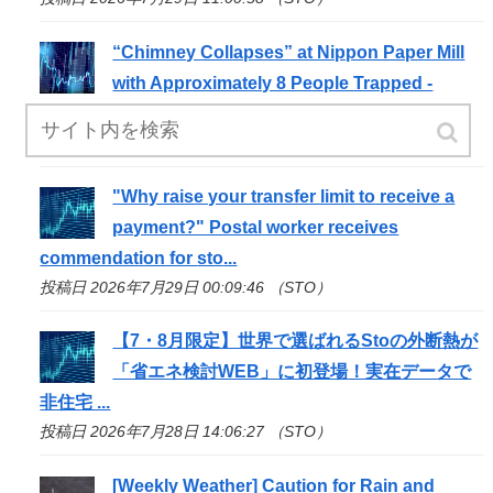
“Chimney Collapses” at Nippon Paper Mill
with Approximately 8 People Trapped -
YouTube
投稿日 2026年7月29日 04:03:30 （STO）
"Why raise your transfer limit to receive a
payment?" Postal worker receives
commendation for
sto
...
投稿日 2026年7月29日 00:09:46 （STO）
【7・8月限定】世界で選ばれる
Sto
の外断熱が
「省エネ検討WEB」に初登場！実在データで
非住宅 ...
投稿日 2026年7月28日 14:06:27 （STO）
[Weekly Weather] Caution for Rain and