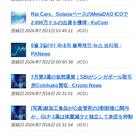
Rip Cars、SolanaベースのMetaDAO
ICO
で
2,090万ドルの出資を獲得 - KuCoin
投稿日 2026年7月23日 03:45:11 （ICO）
6월 3일(수) 국내외 블록체인 뉴스 브리핑 -
PANews
投稿日 2026年7月22日 00:50:38 （ICO）
7月第3週の仮想通貨｜SBIがシンガポール取引
所Coinhako買収 - Crypto News
投稿日 2026年7月18日 20:31:01 （ICO）
[写真]超加工食品が心血管死の3割前後に関与
か、GLP-1薬は体重減少と独立して炎症を抑制
投稿日 2026年7月18日 15:31:54 （ICO）