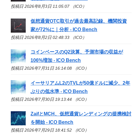
投稿日 2026年8月3日 11:05:07 （ICO）
仮想通貨OTC取引が過去最高記録、機関投資
家が72%に｜分析 -
ICO
Bench
投稿日 2026年8月2日 02:48:33 （ICO）
コインベースのQ2決算、予測市場の収益が
106%増加 -
ICO
Bench
投稿日 2026年7月31日 16:14:08 （ICO）
イーサリアムL2のTVLが50億ドルに減少、2年
ぶりの低水準 -
ICO
Bench
投稿日 2026年7月30日 19:13:44 （ICO）
ZaifとMCH、仮想通貨レンディングの提携検討
を開始 -
ICO
Bench
投稿日 2026年7月29日 18:41:52 （ICO）