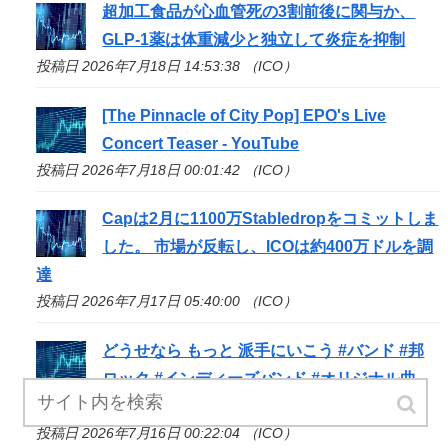
超加工食品が心血管死の3割前後に関与か、
GLP-1薬は体重減少と独立して炎症を抑制
投稿日 2026年7月18日 14:53:38 （ICO）
[The Pinnacle of City Pop] EPO's Live
Concert Teaser - YouTube
投稿日 2026年7月18日 00:01:42 （ICO）
Capは2月に1100万Stabledropをコミットしま
した。 市場が反転し、
ICO
は約400万ドルを調
達
投稿日 2026年7月17日 05:40:00 （ICO）
どうせなら もっと 派手にいこう #バンド #邦
ロック #インディーズバンド #オリジナル曲 -
YouTube
投稿日 2026年7月16日 00:22:04 （ICO）