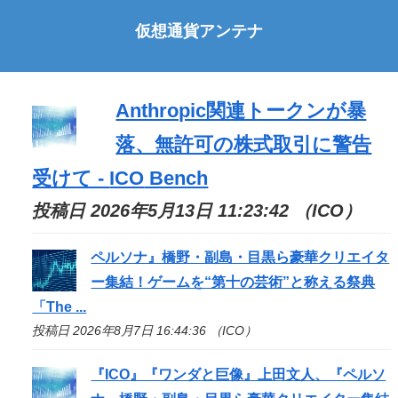
仮想通貨アンテナ
Anthropic関連トークンが暴
落、無許可の株式取引に警告
受けて -
ICO
Bench
投稿日 2026年5月13日 11:23:42 （ICO）
ペルソナ』橋野・副島・目黒ら豪華クリエイタ
ー集結！ゲームを“第十の芸術”と称える祭典
「The ...
投稿日 2026年8月7日 16:44:36 （ICO）
『
ICO
』『ワンダと巨像』上田文人、『ペルソ