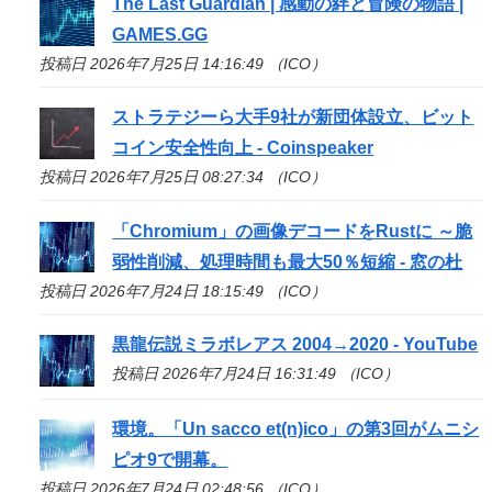
The Last Guardian | 感動の絆と冒険の物語 |
GAMES.GG
投稿日 2026年7月25日 14:16:49 （ICO）
ストラテジーら大手9社が新団体設立、ビット
コイン安全性向上 - Coinspeaker
投稿日 2026年7月25日 08:27:34 （ICO）
「Chromium」の画像デコードをRustに ～脆
弱性削減、処理時間も最大50％短縮 - 窓の杜
投稿日 2026年7月24日 18:15:49 （ICO）
黒龍伝説ミラボレアス 2004→2020 - YouTube
投稿日 2026年7月24日 16:31:49 （ICO）
環境。「Un sacco et(n)
ico
」の第3回がムニシ
ピオ9で開幕。
投稿日 2026年7月24日 02:48:56 （ICO）