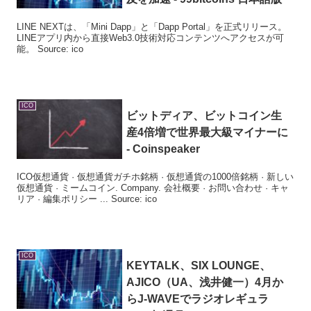
LINE NEXTは、「Mini Dapp」と「Dapp Portal」を正式リリース。
LINEアプリ内から直接Web3.0技術対応コンテンツへアクセスが可
能。 Source: ico
ICO
ビットディア、ビットコイン生
産4倍増で世界最大級マイナーに
- Coinspeaker
ICO仮想通貨 · 仮想通貨ガチホ銘柄 · 仮想通貨の1000倍銘柄 · 新しい
仮想通貨 · ミームコイン. Company. 会社概要 · お問い合わせ · キャ
リア · 編集ポリシー ... Source: ico
ICO
KEYTALK、SIX LOUNGE、
AJICO（UA、浅井健一）4月か
らJ-WAVEでラジオレギュラ