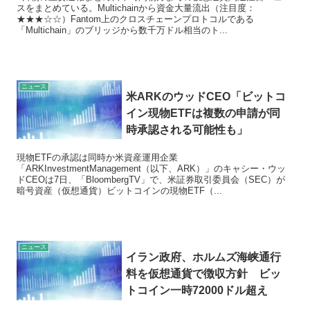
スをまとめている。Multichainから資金大量流出（注目度：
★★★☆☆）Fantom上のクロスチェーンプロトコルである
「Multichain」のブリッジから数千万ドル相当のト...
ニュース
米ARKのウッドCEO「ビットコ
イン現物ETFは複数の申請が同
時承認される可能性も」
現物ETFの承認は同時か米資産運用企業
「ARKInvestmentManagement（以下、ARK）」のキャシー・ウッ
ドCEOは7日、「BloombergTV」で、米証券取引委員会（SEC）が
暗号資産（仮想通貨）ビットコインの現物ETF（...
ニュース
イラン政府、ホルムズ海峡通行
料を仮想通貨で徴収方針 ビッ
トコイン一時72000ドル超え