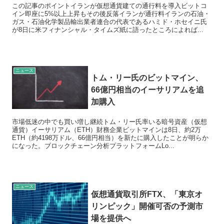
この記事のポイントイランが仮想通貨建ての通行料を導入ビットコ
イン即座に5%以上上昇もその後反落イランが通行料イランの石油・
ガス・石油化学製品輸出業者連合の代表であるハミド・ホセイニ氏
が8日に米フィナンシャル・タイムズ紙に語ったところによれば...
ニュース
トム・リー氏のビットマイン、
66億円相当のイーサリアムを追
加購入
市場低迷の中でも買い増し継続トム・リー氏率いる暗号資産（仮想
通貨）イーサリアム（ETH）財務企業ビットマインは8日、約2万
ETH（約4198万ドル、66億円相当）を新たに購入したことが明らか
になった。ブロックチェーン分析プラットフォームLo...
ニュース
仮想通貨取引所FTX、「東京オ
リンピック」開催可否の予測市
場を提供へ