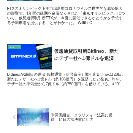
FTXのオリンピック予測市場新型コロナウイルス世界的な感染拡大
の影響で、1年間の延期を余儀なくされた「東京オリンピック」につ
いて、仮想通貨取引所FTXが、今夏に開催できるかどうかを予想す
る予測市場を提供することがわかった。 WilltheO...
ニュース
仮想通貨取引所Bitfinex、新た
にテザー社へ1億ドルを返済
Bitfinexが2回目の返済 仮想通貨（暗号資産）取引所Bitfinexは28日、
新たにテザー社へ1億ドル（約108億円）を返済したと発表。昨年、
テザー社の準備金から7億ドル（約750億円）を借りている。&#01...
米労働組合、クラリティー法案に反
対 14日の採決前に圧力