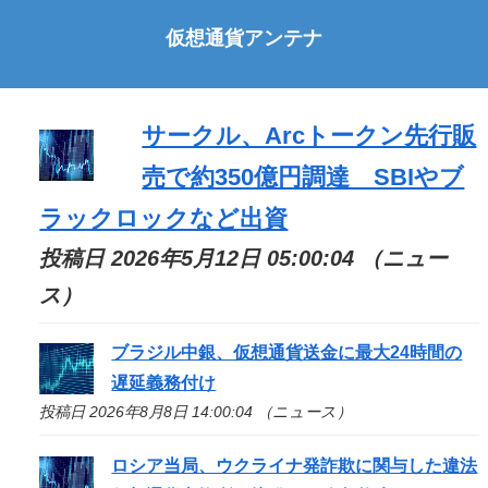
仮想通貨アンテナ
サークル、Arcトークン先行販
売で約350億円調達 SBIやブ
ラックロックなど出資
投稿日 2026年5月12日 05:00:04 （ニュー
ス）
ブラジル中銀、仮想通貨送金に最大24時間の
遅延義務付け
投稿日 2026年8月8日 14:00:04 （ニュース）
ロシア当局、ウクライナ発詐欺に関与した違法