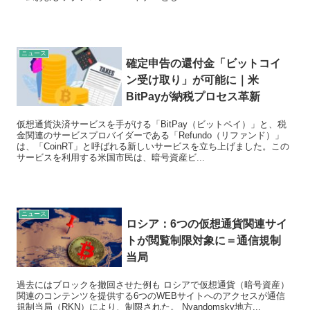
ニュース
確定申告の還付金「ビットコイ
ン受け取り」が可能に｜米
BitPayが納税プロセス革新
仮想通貨決済サービスを手がける「BitPay（ビットペイ）」と、税
金関連のサービスプロバイダーである「Refundo（リファンド）」
は、「CoinRT」と呼ばれる新しいサービスを立ち上げました。この
サービスを利用する米国市民は、暗号資産ビ...
ニュース
ロシア：6つの仮想通貨関連サイ
トが閲覧制限対象に＝通信規制
当局
過去にはブロックを撤回させた例も ロシアで仮想通貨（暗号資産）
関連のコンテンツを提供する6つのWEBサイトへのアクセスが通信
規制当局（RKN）により、制限された。 Nyandomsky地方...