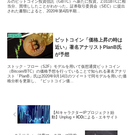
ルのビットコイン投資信託（GBTC）へ新たに投資。2,011BTCに相
当分、買増ししたことがわかった。証券取引委員会（SEC）に提出
された書類によると、2020年第4四半期...
ニュース
ビットコイン「価格上昇の時は
近い」著名アナリストPlanB氏
が予想
ストック・フロー（S2F）モデルを用いて仮想通貨ビットコイン
（Bitcoin/BTC）の価格予想を行っていることで知られる著名アナリ
スト「PlanB」氏は2020年9月14日のツイートで同モデルを用いた価
格分析を更新し、『ビットコイン価...
【AIキャラクターIPプロジェクト始
動】Unplug ×
ICO
による - エキサイト