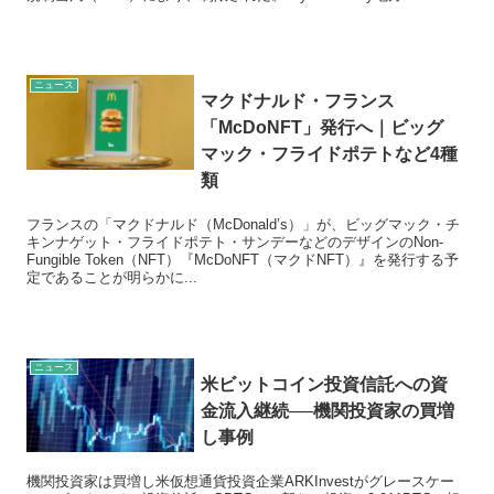
ニュース
マクドナルド・フランス
「McDoNFT」発行へ｜ビッグ
マック・フライドポテトなど4種
類
フランスの「マクドナルド（McDonald’s）」が、ビッグマック・チ
キンナゲット・フライドポテト・サンデーなどのデザインのNon-
Fungible Token（NFT）『McDoNFT（マクドNFT）』を発行する予
定であることが明らかに...
ニュース
米ビットコイン投資信託への資
金流入継続──機関投資家の買増
し事例
機関投資家は買増し米仮想通貨投資企業ARKInvestがグレースケー