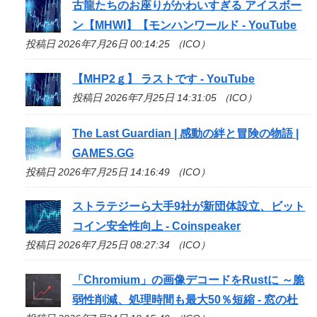
古龍たちのお座りがかわいすぎる アイスボー
ン【MHWI】【モンハンワールド - YouTube
投稿日 2026年7月26日 00:14:25 （ICO）
【MHP2ｇ】 ラストです - YouTube
投稿日 2026年7月25日 14:31:05 （ICO）
The Last Guardian | 感動の絆と冒険の物語 |
GAMES.GG
投稿日 2026年7月25日 14:16:49 （ICO）
ストラテジーら大手9社が新団体設立、ビット
コイン安全性向上 - Coinspeaker
投稿日 2026年7月25日 08:27:34 （ICO）
「Chromium」の画像デコードをRustに ～脆
弱性削減、処理時間も最大50％短縮 - 窓の杜