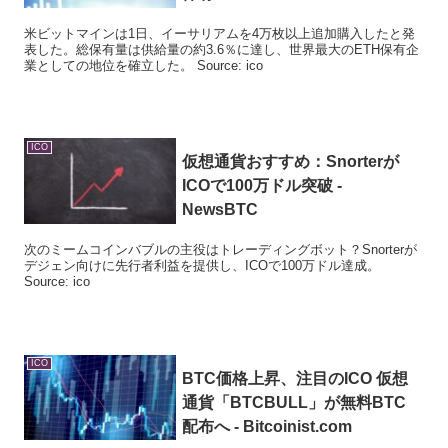
米ビットマインは1日、イーサリアムを4万枚以上追加購入したと発
表した。総保有量は供給量の約3.6％に達し、世界最大のETH保有企
業としての地位を確立した。 Source: ico
ICO
仮想通貨おすすめ：Snorterが
ICO
で100万ドル突破 -
NewsBTC
次のミームコインバブルの主役はトレーディングボット？Snorterが
デジェン向けに先行者利益を提供し、ICOで100万ドル達成。
Source: ico
ICO
BTC価格上昇、注目の
ICO
仮想
通貨「BTCBULL」が無料BTC
配布へ - Bitcoinist.com