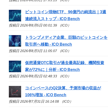
ビットコイン現物ETF、96億円の純流出｜3週
連続流入ストップ -
ICO
Bench
投稿日 2026年8月5日 00:01:39 （ICO）
トランプメディア企業、巨額のビットコインを
取引所へ移動 -
ICO
Bench
投稿日 2026年8月3日 11:05:07 （ICO）
仮想通貨OTC取引が過去最高記録、機関投資
家が72%に｜分析 -
ICO
Bench
投稿日 2026年8月2日 02:48:33 （ICO）
コインベースのQ2決算、予測市場の収益が
106%増加 -
ICO
Bench
投稿日 2026年7月31日 16:14:08 （ICO）