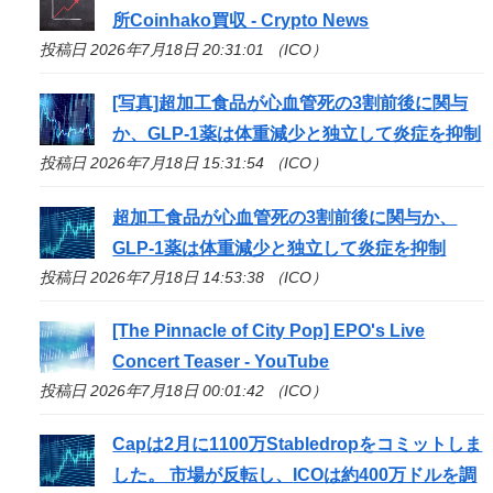
所Coinhako買収 - Crypto News
投稿日 2026年7月18日 20:31:01 （ICO）
[写真]超加工食品が心血管死の3割前後に関与
か、GLP-1薬は体重減少と独立して炎症を抑制
投稿日 2026年7月18日 15:31:54 （ICO）
超加工食品が心血管死の3割前後に関与か、
GLP-1薬は体重減少と独立して炎症を抑制
投稿日 2026年7月18日 14:53:38 （ICO）
[The Pinnacle of City Pop] EPO's Live
Concert Teaser - YouTube
投稿日 2026年7月18日 00:01:42 （ICO）
Capは2月に1100万Stabledropをコミットしま
した。 市場が反転し、
ICO
は約400万ドルを調