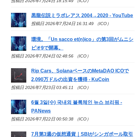
投稿日 2026年7月24日 18:15:49 （ICO）
黒龍伝説ミラボレアス 2004→2020 - YouTube
投稿日 2026年7月24日 16:31:49 （ICO）
環境。「Un sacco et(n)
ico
」の第3回がムニシ
ピオ9で開幕。
投稿日 2026年7月24日 02:48:56 （ICO）
Rip Cars、SolanaベースのMetaDAO
ICO
で
2,090万ドルの出資を獲得 - KuCoin
投稿日 2026年7月23日 03:45:11 （ICO）
6월 3일(수) 국내외 블록체인 뉴스 브리핑 -
PANews
投稿日 2026年7月22日 00:50:38 （ICO）
7月第3週の仮想通貨｜SBIがシンガポール取引