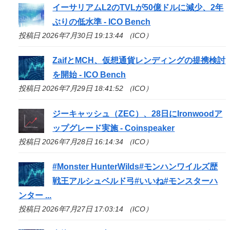
イーサリアムL2のTVLが50億ドルに減少、2年
ぶりの低水準 -
ICO
Bench
投稿日 2026年7月30日 19:13:44 （ICO）
ZaifとMCH、仮想通貨レンディングの提携検討
を開始 -
ICO
Bench
投稿日 2026年7月29日 18:41:52 （ICO）
ジーキャッシュ（ZEC）、28日にIronwoodア
ップグレード実施 - Coinspeaker
投稿日 2026年7月28日 16:14:34 （ICO）
#Monster HunterWilds#モンハンワイルズ歴
戦王アルシュベルド弓#いいね#モンスターハ
ンター ...
投稿日 2026年7月27日 17:03:14 （ICO）