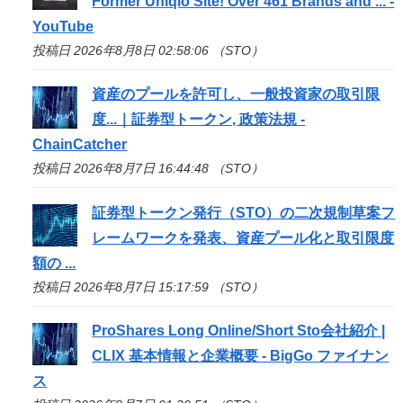
Former Uniqlo Site! Over 461 Brands and ... -
YouTube
投稿日 2026年8月8日 02:58:06 （STO）
資産のプールを許可し、一般投資家の取引限
度...｜証券型トークン, 政策法規 -
ChainCatcher
投稿日 2026年8月7日 16:44:48 （STO）
証券型トークン発行（
STO
）の二次規制草案フ
レームワークを発表、資産プール化と取引限度
額の ...
投稿日 2026年8月7日 15:17:59 （STO）
ProShares Long Online/Short
Sto
会社紹介 |
CLIX 基本情報と企業概要 - BigGo ファイナン
ス