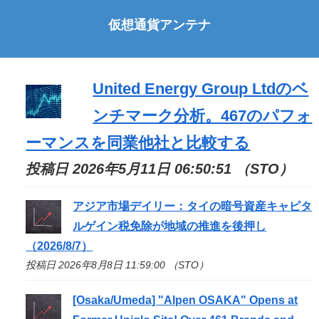
仮想通貨アンテナ
United Energy Group Ltdのベ
ンチマーク分析。467のパフォ
ーマンスを同業他社と比較する
投稿日 2026年5月11日 06:50:51 （STO）
アジア市場デイリー：タイの暗号資産キャピタ
ルゲイン税免除が地域の推進を後押し
（2026/8/7）
投稿日 2026年8月8日 11:59:00 （STO）
[Osaka/Umeda] "Alpen OSAKA" Opens at