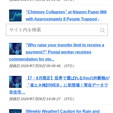
“Chimney Collapses” at Nippon Paper Mill
with Approximately 8 People Trapped -
YouTube
投稿日 2026年7月29日 04:03:30 （STO）
"Why raise your transfer limit to receive a
payment?" Postal worker receives
commendation for
sto
...
投稿日 2026年7月29日 00:09:46 （STO）
【7・8月限定】世界で選ばれる
Sto
の外断熱が
「省エネ検討WEB」に初登場！実在データで
非住宅 ...
投稿日 2026年7月28日 14:06:27 （STO）
[Weekly Weather] Caution for Rain and