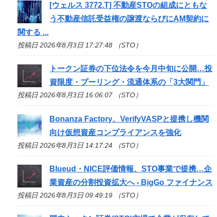
[ウェルス 3772.T] 不動産
STO
の組成にともな
う不動産信託受益権の譲渡ならびにAM契約に
関する ...
投稿日 2026年8月3日 17:27:48 （STO）
トークン証券の下位法令を今月中旬に公開…投
資限度・プーリング・流通体系の「3大関門」
投稿日 2026年8月3日 16:06:07 （STO）
Bonanza Factory、VerifyVASPと提携し機関
向け仮想資産コンプライアンスを強化
投稿日 2026年8月3日 14:17:24 （STO）
Blueud・NICE評価情報、
STO
事業で提携…企
業資産の分割投資拡大へ - BigGo ファイナンス
投稿日 2026年8月3日 09:49:19 （STO）