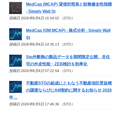
MedCap (MCAP) 貸借対照表と財務健全性指標
- Simply Wall St
投稿日 2026年8月4日 15:54:52 （STO）
MedCap (OM:MCAP) - 株式分析 - Simply Wall
St
投稿日 2026年8月4日 14:35:13 （STO）
Sto
外断熱の製品データを期間限定公開、非住
宅の外皮性能・ZEB検討を効率化
投稿日 2026年8月4日 07:22:54 （STO）
不動産
STO
の組成にともなう不動産信託受益権
の譲渡ならびにAM契約に関するお知らせ 2026
年 ...
投稿日 2026年8月3日 17:46:36 （STO）