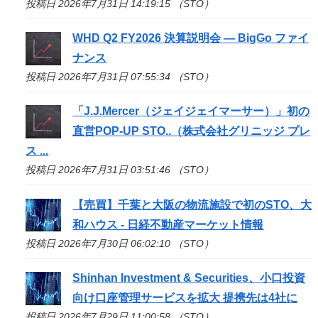
投稿日 2026年7月31日 14:19:15 （STO）
WHD Q2 FY2026 決算説明会 — BigGo ファイ
ナンス
投稿日 2026年7月31日 07:55:34 （STO）
「J.J.Mercer（ジェイジェイマーサー）」初の
直営POP-UP
STO
..（株式会社グリニッジ プレ
ス ...
投稿日 2026年7月31日 03:51:46 （STO）
【売買】千葉と大阪の物流施設で初の
STO
、大
和ハウス - 日経不動産マーケット情報
投稿日 2026年7月30日 06:02:10 （STO）
Shinhan Investment & Securities、小口投資
向け口座管理サービスを拡大 提携先は4社に
投稿日 2026年7月29日 11:00:58 （STO）