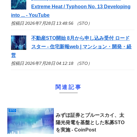
Extreme Heat / Typhoon No. 13 Developing
into ... - YouTube
投稿日 2026年7月28日 13:48:56 （STO）
不動産
STO
開始 8月から申し込み受付 ロード
スター - 住宅新報web | マンション・開発・経
営
投稿日 2026年7月28日 04:12:18 （STO）
関連記事
STO
みずほ証券とブルースカイ、太
陽光発電を基盤とした私募
STO
を実施 - CoinPost