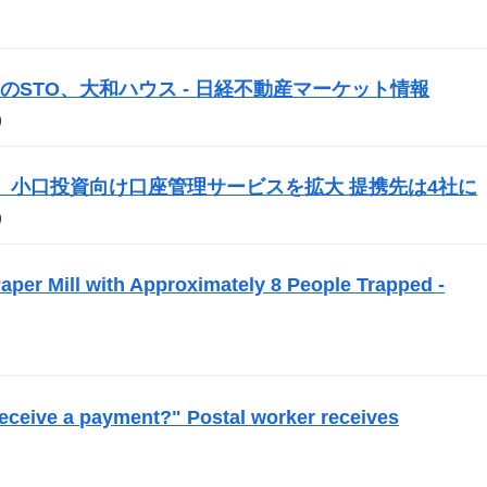
初の
STO
、大和ハウス - 日経不動産マーケット情報
）
ecurities、小口投資向け口座管理サービスを拡大 提携先は4社に
）
per Mill with Approximately 8 People Trapped -
 receive a payment?" Postal worker receives