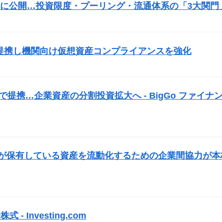
に公開…投資限度・プーリング・流通体系の「3大関門
）
fyVASPと提携し機関向け仮想資産コンプライアンスを強化
）
で提携…企業資産の分割投資拡大へ - BigGo ファイナ
業が保有している資産を流動化するための企業間協力が本
式 - Investing.com