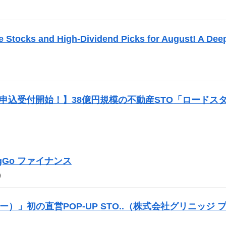
）
e Stocks and High-Dividend Picks for August! A Dee
投資申込受付開始！】38億円規模の不動産
STO
「ロードス
BigGo ファイナンス
）
サー）」初の直営POP-UP
STO
..（株式会社グリニッジ 