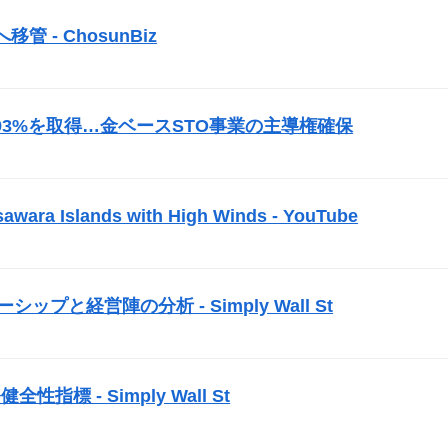
管 - ChosunBiz
）
の株式93%を取得…金ベース
STO
事業の主導権確保
）
awara Islands with High Winds - YouTube
）
ーダーシップと経営陣の分析 - Simply Wall St
）
性指標 - Simply Wall St
）