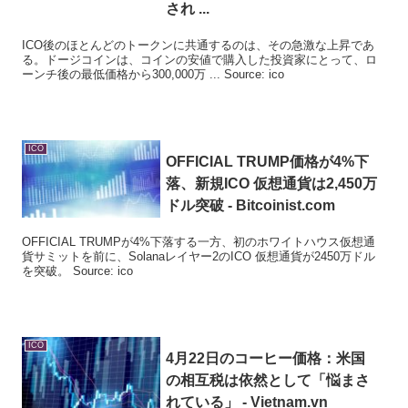
され ...
ICO後のほとんどのトークンに共通するのは、その急激な上昇であ
る。ドージコインは、コインの安値で購入した投資家にとって、ロ
ーンチ後の最低価格から300,000万 ... Source: ico
ICO
OFFICIAL TRUMP価格が4%下
落、新規
ICO
仮想通貨は2,450万
ドル突破 - Bitcoinist.com
OFFICIAL TRUMPが4%下落する一方、初のホワイトハウス仮想通
貨サミットを前に、Solanaレイヤー2のICO 仮想通貨が2450万ドル
を突破。 Source: ico
ICO
4月22日のコーヒー価格：米国
の相互税は依然として「悩まさ
れている」 - Vietnam.vn