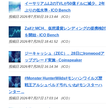
イーサリアムL2のTVLが50億ドルに減少、2年
ぶりの低水準 -
ICO
Bench
投稿日 2026年7月30日 19:13:44 （ICO）
ZaifとMCH、仮想通貨レンディングの提携検討
を開始 -
ICO
Bench
投稿日 2026年7月29日 18:41:52 （ICO）
ジーキャッシュ（ZEC）、28日にIronwoodア
ップグレード実施 - Coinspeaker
投稿日 2026年7月28日 16:14:34 （ICO）
#Monster HunterWilds#モンハンワイルズ歴
戦王アルシュベルド弓#いいね#モンスターハ
ンター ...
投稿日 2026年7月27日 17:03:14 （ICO）