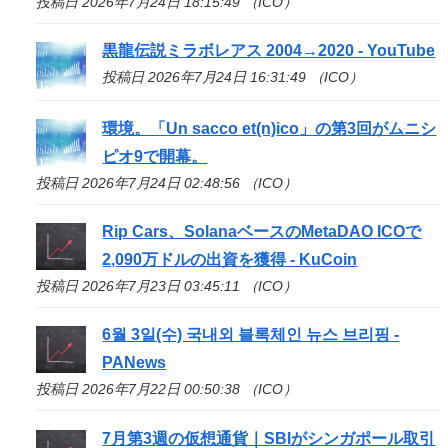
投稿日 2026年7月24日 18:15:49 （ICO）
黒龍伝説ミラボレアス 2004→2020 - YouTube
投稿日 2026年7月24日 16:31:49 （ICO）
環境。「Un sacco et(n)
ico
」の第3回がムニシ
ピオ9で開幕。
投稿日 2026年7月24日 02:48:56 （ICO）
Rip Cars、SolanaベースのMetaDAO
ICO
で
2,090万ドルの出資を獲得 - KuCoin
投稿日 2026年7月23日 03:45:11 （ICO）
6월 3일(수) 국내외 블록체인 뉴스 브리핑 -
PANews
投稿日 2026年7月22日 00:50:38 （ICO）
7月第3週の仮想通貨｜SBIがシンガポール取引