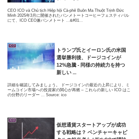
CEO ICO và Chủ tịch Hiệp hội Cà-phê Buôn Ma Thuột Trịnh Đức
Minh 2025年3月に開催されたバンメトートコーヒーフェスティバル
にて、ICO CEO兼バンメトート ...&#01...
ICO
トランプ氏とイーロン氏の米国
選挙勝利後、ドージコインが
12%急騰 - 同様の持続力を持つ
新しい ...
詳細を確認してみましょう。 ドージコインの最近の上昇により、ミ
ームコイン市場への投資家の関心が再燃 – これらの新しい ICO はこ
の分野のリーダー ... Source: ico
ICO
仮想通貨スタートアップが成功
する戦略は？ ベンチャーキャピ