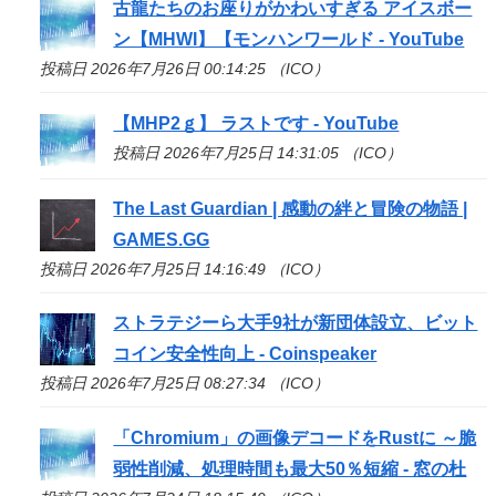
古龍たちのお座りがかわいすぎる アイスボー
ン【MHWI】【モンハンワールド - YouTube
投稿日 2026年7月26日 00:14:25 （ICO）
【MHP2ｇ】 ラストです - YouTube
投稿日 2026年7月25日 14:31:05 （ICO）
The Last Guardian | 感動の絆と冒険の物語 |
GAMES.GG
投稿日 2026年7月25日 14:16:49 （ICO）
ストラテジーら大手9社が新団体設立、ビット
コイン安全性向上 - Coinspeaker
投稿日 2026年7月25日 08:27:34 （ICO）
「Chromium」の画像デコードをRustに ～脆
弱性削減、処理時間も最大50％短縮 - 窓の杜