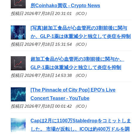
所Coinhako買収 - Crypto News
投稿日 2026年7月18日 20:31:01 （ICO）
[写真]超加工食品が心血管死の3割前後に関与
か、GLP-1薬は体重減少と独立して炎症を抑制
投稿日 2026年7月18日 15:31:54 （ICO）
超加工食品が心血管死の3割前後に関与か、
GLP-1薬は体重減少と独立して炎症を抑制
投稿日 2026年7月18日 14:53:38 （ICO）
[The Pinnacle of City Pop] EPO's Live
Concert Teaser - YouTube
投稿日 2026年7月18日 00:01:42 （ICO）
Capは2月に1100万Stabledropをコミットしま
した。 市場が反転し、
ICO
は約400万ドルを調