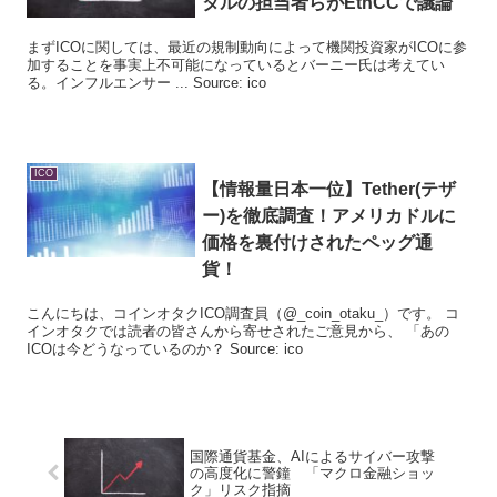
タルの担当者らがEthCCで議論
まずICOに関しては、最近の規制動向によって機関投資家がICOに参
加することを事実上不可能になっているとバーニー氏は考えてい
る。インフルエンサー ... Source: ico
ICO
【情報量日本一位】Tether(テザ
ー)を徹底調査！アメリカドルに
価格を裏付けされたペッグ通
貨！
こんにちは、コインオタクICO調査員（@_coin_otaku_）です。 コ
インオタクでは読者の皆さんから寄せされたご意見から、 「あの
ICOは今どうなっているのか？ Source: ico
国際通貨基金、AIによるサイバー攻撃
の高度化に警鐘 「マクロ金融ショッ
ク」リスク指摘