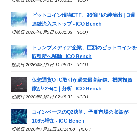
ビットコイン現物ETF、96億円の純流出｜3週
連続流入ストップ -
ICO
Bench
投稿日 2026年8月5日 00:01:39 （ICO）
トランプメディア企業、巨額のビットコインを
取引所へ移動 -
ICO
Bench
投稿日 2026年8月3日 11:05:07 （ICO）
仮想通貨OTC取引が過去最高記録、機関投資
家が72%に｜分析 -
ICO
Bench
投稿日 2026年8月2日 02:48:33 （ICO）
コインベースのQ2決算、予測市場の収益が
106%増加 -
ICO
Bench
投稿日 2026年7月31日 16:14:08 （ICO）