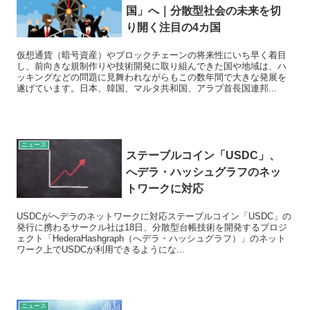
国」へ｜分散型社会の未来を切
り開く注目の4カ国
仮想通貨（暗号資産）やブロックチェーンの将来性にいち早く着目
し、前向きな規制作りや技術開発に取り組んできた国や地域は、ハ
ッキングなどの問題に見舞われながらもこの数年間で大きな発展を
遂げています。日本、韓国、マルタ共和国、アラブ首長国連邦...
ニュース
ステーブルコイン「USDC」、
へデラ・ハッシュグラフのネッ
トワークに対応
USDCがへデラのネットワークに対応ステーブルコイン「USDC」の
発行に携わるサークル社は18日、分散型台帳技術を開発するプロジ
ェクト「HederaHashgraph（へデラ・ハッシュグラフ）」のネット
ワーク上でUSDCが利用できるようにな...
ニュース