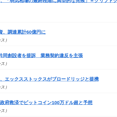
P、「弱気相場の最終段階に典型的な兆候」＝クリプト
出資、調達累計60億円に
ュース）
yの共同創設者を提訴 業務契約違反を主張
ュース）
道、エックスストックスがブロードリッジと提携
ュース）
政府救済でビットコイン100万ドル超と予想
ュース）