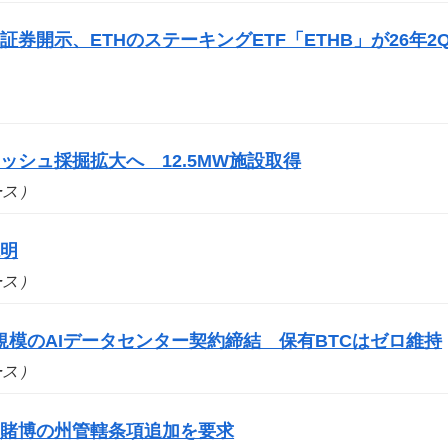
券開示、ETHのステーキングETF「ETHB」が26年2
シュ採掘拡大へ 12.5MW施設取得
ュース）
説明
ュース）
円規模のAIデータセンター契約締結 保有BTCはゼロ維持
ュース）
ツ賭博の州管轄条項追加を要求