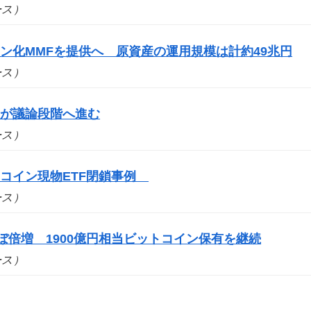
ュース）
ン化MMFを提供へ 原資産の運用規模は計約49兆円
ュース）
案が議論段階へ進む
ュース）
コイン現物ETF閉鎖事例
ュース）
ぼ倍増 1900億円相当ビットコイン保有を継続
ュース）