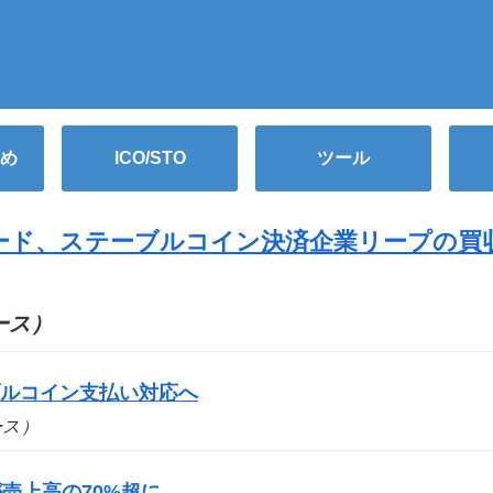
め
ICO/STO
ツール
ード、ステーブルコイン決済企業リープの買
ュース）
ブルコイン支払い対応へ
ュース）
売上高の70%超に