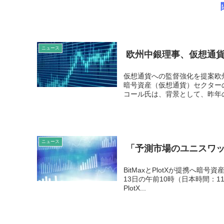
ニュース
欧州中銀理事、仮想通
仮想通貨への監督強化を提案欧
暗号資産（仮想通貨）セクター
コール氏は、背景として、昨年の
ニュース
「予測市場のユニスワップに
BitMaxとPlotXが提携へ暗号
13日の午前10時（日本時間：11
PlotX...