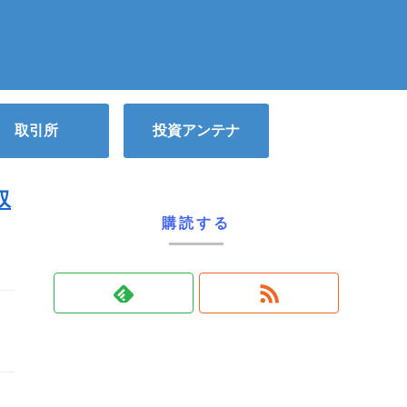
取引所
投資アンテナ
収
購読する