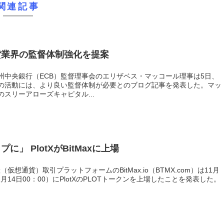
関連記事
貨業界の監督体制強化を提案
州中央銀行（ECB）監督理事会のエリザベス・マッコール理事は5日、
の活動には、より良い監督体制が必要とのブログ記事を発表した。マッ
スリーアローズキャピタル...
」 PlotXがBitMaxに上場
資産（仮想通貨）取引プラットフォームのBitMax.io（BTMX.com）は11月
月14日00：00）にPlotXのPLOTトークンを上場したことを発表した。