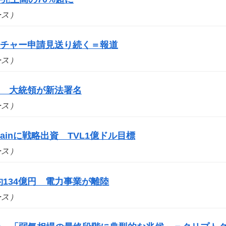
ュース）
ーチャー申請見送り続く＝報道
ュース）
に 大統領が新法署名
ュース）
ainに戦略出資 TVL1億ドル目標
ュース）
134億円 電力事業が離陸
ュース）