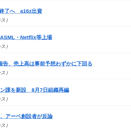
事業終了へ a16z出資
ュース）
SML・Netflix等上場
ュース）
報告、売上高は事前予想わずかに下回る
ュース）
ン課を新設 8月7日組織再編
ュース）
案、アーベ創設者が反論
ュース）