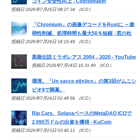
コイン安全性向上 - Coinspeaker
投稿日 2026年7月25日 08:27:34 （ICO）
「Chromium」の画像デコードをRustに ～脆
弱性削減、処理時間も最大50％短縮 - 窓の杜
投稿日 2026年7月24日 18:15:49 （ICO）
黒龍伝説ミラボレアス 2004→2020 - YouTube
投稿日 2026年7月24日 16:31:49 （ICO）
環境。「Un sacco et(n)
ico
」の第3回がムニシ
ピオ9で開幕。
投稿日 2026年7月24日 02:48:56 （ICO）
Rip Cars、SolanaベースのMetaDAO
ICO
で
2,090万ドルの出資を獲得 - KuCoin
投稿日 2026年7月23日 03:45:11 （ICO）