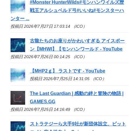
#Monster HunterWilds#モンハンワイルズ歴
戦王アルシュベルド弓#いいね#モンスターハ
ンター ...
投稿日 2026年7月27日 17:03:14 （ICO）
古龍たちのお座りがかわいすぎる アイスボー
ン【MHWI】【モンハンワールド - YouTube
投稿日 2026年7月26日 00:14:25 （ICO）
【MHP2ｇ】 ラストです - YouTube
投稿日 2026年7月25日 14:31:05 （ICO）
The Last Guardian | 感動の絆と冒険の物語 |
GAMES.GG
投稿日 2026年7月25日 14:16:49 （ICO）
ストラテジーら大手9社が新団体設立、ビット