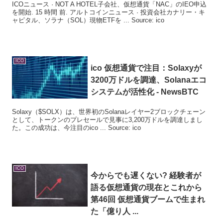
ICOニュース · NOT A HOTEL子会社、仮想通貨「NAC」のIEO申込
を開始. 15 時間 前. アルトコインニュース · 投資会社カナリー・キ
ャピタル、ソラナ（SOL）現物ETFを ... Source: ico
ICO
ico
仮想通貨で注目：Solaxyが
3200万ドルを調達、Solanaエコ
システムが活性化 - NewsBTC
Solaxy（$SOLX）は、世界初のSolanaレイヤー2ブロックチェーン
として、トークンのプレセールで見事に3,200万ドルを調達しまし
た。この成功は、今注目のico ... Source: ico
ICO
今からでも遅くない? 経験者が
語る仮想通貨の現在とこれから
第46回 仮想通貨ブームで生まれ
た「億り人 ...