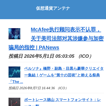
仮想通貨アンテナ
McAfee执行顾问表示不认罪，
关于美司法部对其涉嫌参与加密
骗局的指控 | PANews
投稿日 2026年5月1日 05:03:05 （ICO）
ペルソナ』橋野・副島・目黒ら豪華クリエイタ
ー集結！ゲームを“第十の芸術”と称える祭典
「The ...
投稿日 2026年8月7日 16:44:36 （ICO）
ボートレース徳山 スマートフォンサイト：レ