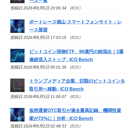
ース一覧
投稿日 2026年8月5日 20:05:34 （ICO）
ボートレース徳山 スマートフォンサイト：レ
ース展望
投稿日 2026年8月5日 17:03:15 （ICO）
ビットコイン現物ETF、96億円の純流出｜3週
連続流入ストップ -
ICO
Bench
投稿日 2026年8月5日 00:01:39 （ICO）
トランプメディア企業、巨額のビットコインを
取引所へ移動 -
ICO
Bench
投稿日 2026年8月3日 11:05:07 （ICO）
仮想通貨OTC取引が過去最高記録、機関投資
家が72%に｜分析 -
ICO
Bench
投稿日 2026年8月2日 02:48:33 （ICO）