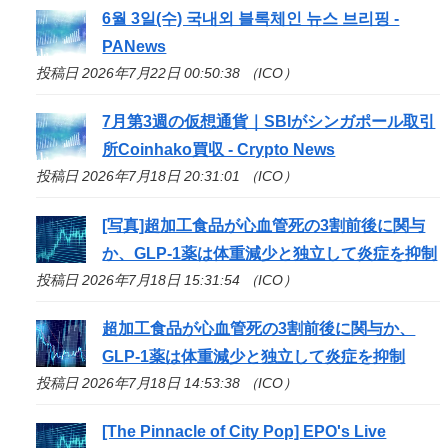
6월 3일(수) 국내외 블록체인 뉴스 브리핑 -
PANews
投稿日 2026年7月22日 00:50:38 （ICO）
7月第3週の仮想通貨｜SBIがシンガポール取引
所Coinhako買収 - Crypto News
投稿日 2026年7月18日 20:31:01 （ICO）
[写真]超加工食品が心血管死の3割前後に関与
か、GLP-1薬は体重減少と独立して炎症を抑制
投稿日 2026年7月18日 15:31:54 （ICO）
超加工食品が心血管死の3割前後に関与か、
GLP-1薬は体重減少と独立して炎症を抑制
投稿日 2026年7月18日 14:53:38 （ICO）
[The Pinnacle of City Pop] EPO's Live