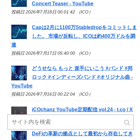
Concert Teaser - YouTube
投稿日 2026年7月18日 00:01:42 （ICO）
Capは2月に1100万Stabledropをコミットしま
した。 市場が反転し、
ICO
は約400万ドルを調
達
投稿日 2026年7月17日 05:40:00 （ICO）
どうせなら もっと 派手にいこう #バンド #邦
ロック #インディーズバンド #オリジナル曲 -
YouTube
投稿日 2026年7月16日 00:22:04 （ICO）
iCOchanz YouTube定期配信 vol.24 - t.co / X
投稿日 2026年7月15日 00:19:53 （ICO）
DeFiの革新の拠点として最初から存在してき