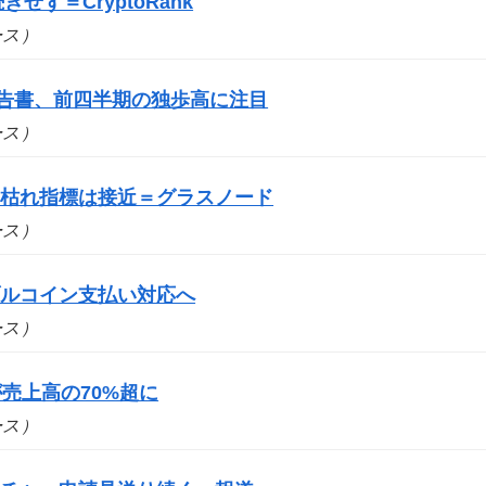
せず＝CryptoRank
ュース）
報告書、前四半期の独歩高に注目
ュース）
売り枯れ指標は接近＝グラスノード
ュース）
ブルコイン支払い対応へ
ュース）
売上高の70%超に
ュース）