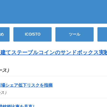
め
ICO/STO
ツール
ン建てステーブルコインのサンドボックス実
ュース）
市場シェア低下リスクを指摘
ュース）
成銘柄比率を見直し