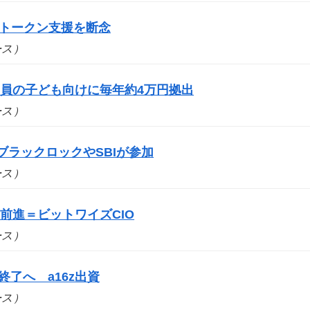
bs、トークン支援を断念
ュース）
員の子ども向けに毎年約4万円拠出
ュース）
ブラックロックやSBIが参加
ュース）
前進＝ビットワイズCIO
ュース）
事業終了へ a16z出資
ュース）