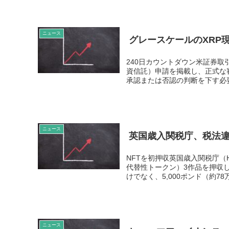
ニュース
グレースケールのXRP現
240日カウントダウン米証券取
資信託）申請を掲載し、正式な審
承認または否認の判断を下す必要が
ニュース
英国歳入関税庁、税法違
NFTを初押収英国歳入関税庁（
代替性トークン）3作品を押収
けでなく、5,000ポンド（約78万
ニュース