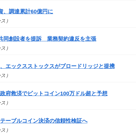
出資、調達累計60億円に
ュース）
yの共同創設者を提訴 業務契約違反を主張
ュース）
道、エックスストックスがブロードリッジと提携
ュース）
政府救済でビットコイン100万ドル超と予想
ュース）
ステーブルコイン決済の信頼性検証へ
ュース）