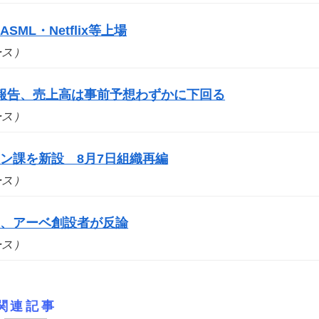
SML・Netflix等上場
ュース）
報告、売上高は事前予想わずかに下回る
ュース）
ン課を新設 8月7日組織再編
ュース）
案、アーベ創設者が反論
ュース）
関連記事