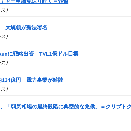
ーチャー申請見送り続く＝報道
ュース）
に 大統領が新法署名
ュース）
ainに戦略出資 TVL1億ドル目標
ュース）
134億円 電力事業が離陸
ュース）
P、「弱気相場の最終段階に典型的な兆候」＝クリプト