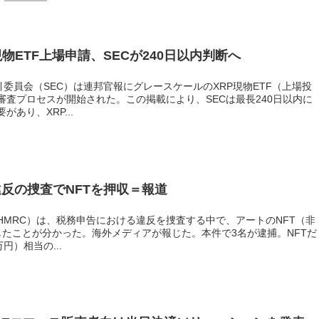
物ETF上場申請、SECが240日以内判断へ
引委員会（SEC）は連邦官報にグレースケールのXRP現物ETF（上場投
査プロセスが開始された。この掲載により、SECは最長240日以内に
あり、XRP...
反の捜査でNFTを押収＝報道
HMRC）は、税務申告における違反を捜査する中で、アートのNFT（非
したことが分かった。海外メディアが報じた。本件で3名が逮捕。NFTだ
円）相当の...