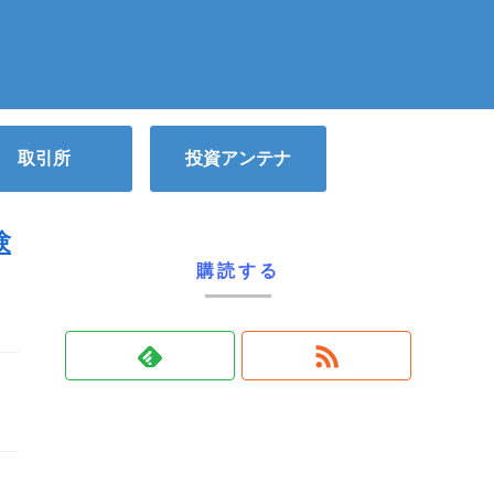
取引所
投資アンテナ
験
購読する