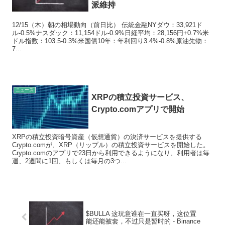
派維持
12/15（木）朝の相場動向（前日比） 伝統金融NYダウ：33,921ド
ル-0.5%ナスダック：11,154ドル-0.9%日経平均：28,156円+0.7%米
ドル指数：103.5-0.3%米国債10年：年利回り3.4%-0.8%原油先物：
7...
ニュース
XRPの積立投資サービス、
Crypto.comアプリで開始
XRPの積立投資暗号資産（仮想通貨）の決済サービスを提供する
Crypto.comが、XRP（リップル）の積立投資サービスを開始した。
Crypto.comのアプリで23日から利用できるようになり、利用者は毎
週、2週間に1回、もしくは毎月の3つ...
$BULLA 这玩意谁在一直买呀，这位置
能还能被套，不过只是暂时的 - Binance