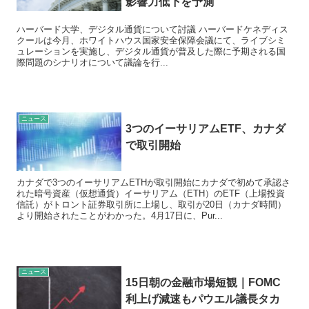
影響力低下を予測
ハーバード大学、デジタル通貨について討議 ハーバードケネディス
クールは今月、ホワイトハウス国家安全保障会議にて、ライブシミ
ュレーションを実施し、デジタル通貨が普及した際に予期される国
際問題のシナリオについて議論を行...
ニュース
3つのイーサリアムETF、カナダ
で取引開始
カナダで3つのイーサリアムETHが取引開始にカナダで初めて承認さ
れた暗号資産（仮想通貨）イーサリアム（ETH）のETF（上場投資
信託）がトロント証券取引所に上場し、取引が20日（カナダ時間）
より開始されたことがわかった。4月17日に、Pur...
ニュース
15日朝の金融市場短観｜FOMC
利上げ減速もパウエル議長タカ