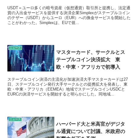
USDT＝ユーロ多くの暗号資産（仮想通貨）取引所と提携し、法定通
貨の入出金サービスを提供する決済企業Simplexがステーブルコイン
のテザー（USDT）からユーロ（EUR）への換金サービスを開始した
ことがわかった。Simplexは、EUで規...
ニュース
マスターカード、サークルとス
テーブルコイン決済拡大 東
欧・中東・アフリカで初導入
ステーブルコイン決済の主流化が加速決済大手マスターカードは27
日、ステーブルコイン発行大手サークルとの提携拡大を発表し、東
欧・中東・アフリカ（EEMEA）地域でステーブルコインUSDCと
EURCの決済サービスを開始すると明らかにした。同地域...
ニュース
ハーバード大と米高官がデジタ
ル通貨について討議、米政府の