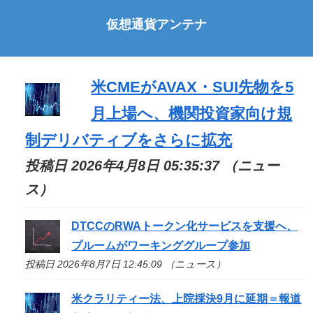
仮想通貨アンテナ
米CMEがAVAX・SUI先物を5
月上場へ、機関投資家向け規
制デリバティブをさらに拡充
投稿日 2026年4月8日 05:35:37 （ニュー
ス）
DTCCのRWAトークン化サービスを支援へ、
プルームがワーキンググループ参加
投稿日 2026年8月7日 12:45:09 （ニュース）
米クラリティー法、上院採決9月に延期＝報道