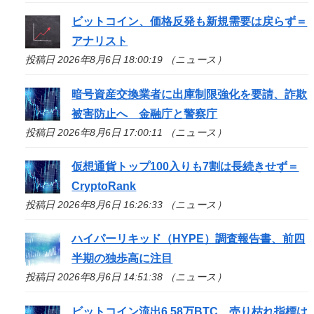
ビットコイン、価格反発も新規需要は戻らず＝
アナリスト
投稿日 2026年8月6日 18:00:19 （ニュース）
暗号資産交換業者に出庫制限強化を要請、詐欺
被害防止へ 金融庁と警察庁
投稿日 2026年8月6日 17:00:11 （ニュース）
仮想通貨トップ100入りも7割は長続きせず＝
CryptoRank
投稿日 2026年8月6日 16:26:33 （ニュース）
ハイパーリキッド（HYPE）調査報告書、前四
半期の独歩高に注目
投稿日 2026年8月6日 14:51:38 （ニュース）
ビットコイン流出6.58万BTC、売り枯れ指標は