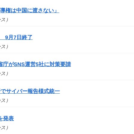
主導権は中国に渡さない」
ュース）
 9月7日終了
ュース）
庁がSNS運営5社に対策要請
ュース）
野でサイバー報告様式統一
ュース）
を発表
ュース）