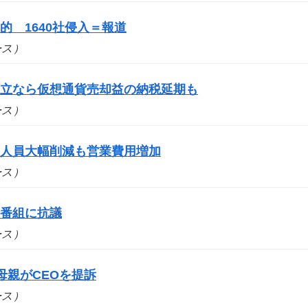
 1640社侵入＝報道
ュース）
成立なら仮想通貨売却益の納税延期も
ュース）
 人員大幅削減も営業費用増加
ュース）
場番組に抗議
ュース）
母親がCEOを提訴
ュース）