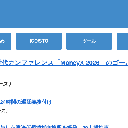
め
ICO/STO
ツール
カンファレンス「MoneyX 2026」のゴー
ュース）
24時間の遅延義務付け
ュース）
与した違法仮想通貨交換所を摘発 20人超拘束