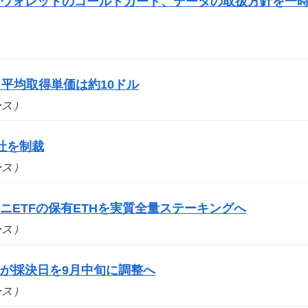
門ウォレットのコールドカード、データの取扱方針を一
平均取得単価は約10ドル
ュース）
社を制裁
ュース）
ニETFの保有ETHを実質全量ステーキングへ
ュース）
が採決日を9月中旬に調整へ
ュース）