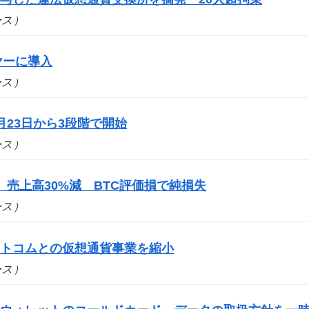
ュース）
ヤーに導入
ュース）
月23日から3段階で開始
ュース）
、売上高30%減 BTC評価損で純損失
ュース）
ットコムとの仮想通貨事業を縮小
ュース）