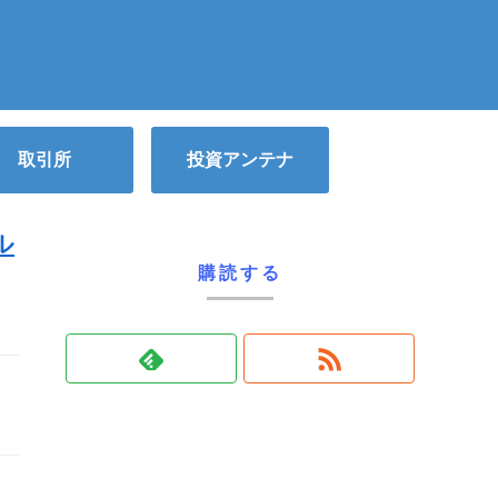
取引所
投資アンテナ
ル
購読する