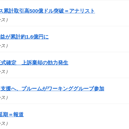
ス累計取引高500億ドル突破＝アナリスト
ュース）
が累計約1.6億円に
ュース）
を正式確定 上訴棄却の効力発生
ュース）
スを支援へ、プルームがワーキンググループ参加
ュース）
延期＝報道
ュース）