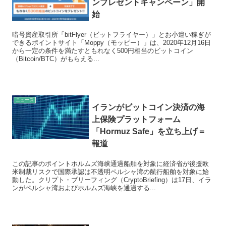
ンプレゼントキャンペーン」開
始
暗号資産取引所「bitFlyer（ビットフライヤー）」とお小遣い稼ぎが
できるポイントサイト「Moppy（モッピー）」は、2020年12月16日
から一定の条件を満たすともれなく500円相当のビットコイン
（Bitcoin/BTC）がもらえる...
ニュース
イランがビットコイン決済の海
上保険プラットフォーム
「Hormuz Safe」を立ち上げ＝
報道
この記事のポイントホルムズ海峡通過船舶を対象に経済省が後援欧
米制裁リスクで国際承認は不透明ペルシャ湾の航行船舶を対象に始
動した。クリプト・ブリーフィング（CryptoBriefing）は17日、イラ
ンがペルシャ湾およびホルムズ海峡を通過する...