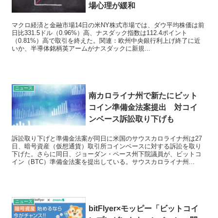
場心理が緩和
マクロ経済と金融市場14日の米NY株式市場では、ダウ平均株価は前
日比331.5ドル（0.96%）高、ナスダック指数は112.4ポイント
（0.81%）高で取引を終えた。関連：欧州中央銀行利上げ終了に近
いか、半導体銘柄英アームがナスダックに新規...
ニュース
南カロライナ州で新たにビット
コイン準備金法案提出 対コイ
ンベース訴訟取り下げも
訴訟取り下げと準備金法案が同日に米国のサウスカロライナ州は27
日、暗号資産（仮想通貨）取引所コインベースに対する訴訟を取り
下げた。さらに同日、ジョーダン・ペース州下院議員が、ビットコ
イン（BTC）準備金法案を提出している。サウスカロライナ州...
ニュース
bitFlyer×モッピー「ビットコイ