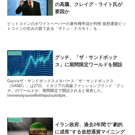
の高騰、クレイグ・ライト氏が
要因か
ビットコインのホワイトペーパーの著作権申請が判明 仮想通貨ビッ
トコインの生みの親である「サトシ・ナカモト」を...
ニュース
グッチ、「ザ・サンドボック
ス」に期間限定ワールドを開設
Guccixザ・サンドボックスメタバース「ザ・サンドボックス
（SAND）」は27日、イタリアの高級ファッションブランド「グッ
チ」のワールドが、期間限定で開設されると発表した。
Immerseyourselfinthepursuitofpre...
ニュース
イラン政府、過去2年間で”劇的
に成長”する仮想通貨マイニング