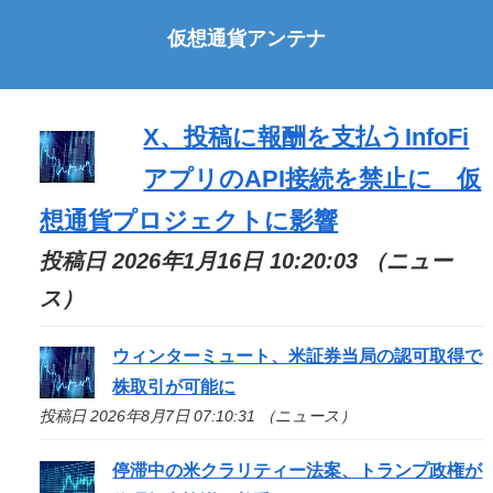
仮想通貨アンテナ
X、投稿に報酬を支払うInfoFi
アプリのAPI接続を禁止に 仮
想通貨プロジェクトに影響
投稿日 2026年1月16日 10:20:03 （ニュー
ス）
ウィンターミュート、米証券当局の認可取得で
株取引が可能に
投稿日 2026年8月7日 07:10:31 （ニュース）
停滞中の米クラリティー法案、トランプ政権が