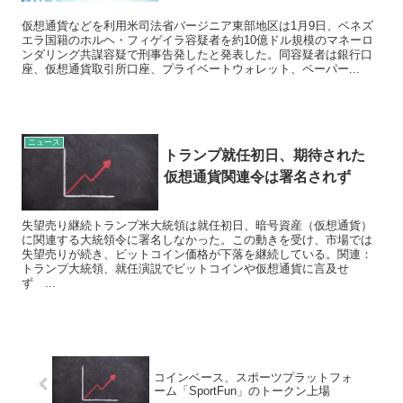
仮想通貨などを利用米司法省バージニア東部地区は1月9日、ベネズ
エラ国籍のホルヘ・フィゲイラ容疑者を約10億ドル規模のマネーロ
ンダリング共謀容疑で刑事告発したと発表した。同容疑者は銀行口
座、仮想通貨取引所口座、プライベートウォレット、ペーパー...
ニュース
トランプ就任初日、期待された
仮想通貨関連令は署名されず
失望売り継続トランプ米大統領は就任初日、暗号資産（仮想通貨）
に関連する大統領令に署名しなかった。この動きを受け、市場では
失望売りが続き、ビットコイン価格が下落を継続している。関連：
トランプ大統領、就任演説でビットコインや仮想通貨に言及せ
ず ...
コインベース、スポーツプラットフォ
ーム「SportFun」のトークン上場