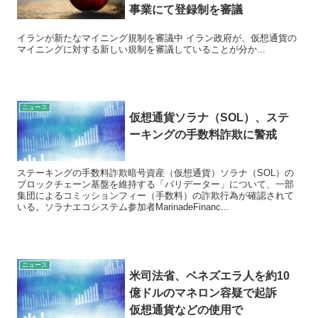
事業にて登録制を審議
イランが新たなマイニング規制を審議中 イラン政府が、仮想通貨の
マイニングに対する新しい規制を審議していることが分か...
ニュース
仮想通貨ソラナ（SOL）、ステ
ーキングの手数料詐欺に警戒
ステーキングの手数料詐欺暗号資産（仮想通貨）ソラナ（SOL）の
ブロックチェーン基盤を維持する「バリデーター」について、一部
集団によるコミッションフィー（手数料）の詐欺行為が確認されて
いる。ソラナエコシステム参加者MarinadeFinanc...
ニュース
米司法省、ベネズエラ人を約10
億ドルのマネロン容疑で起訴
仮想通貨などの使用で