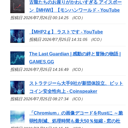
古龍たちのお座りがかわいすぎる アイスボー
ン【MHWI】【モンハンワールド - YouTube
投稿日 2026年7月26日 00:14:25 （ICO）
【MHP2ｇ】 ラストです - YouTube
投稿日 2026年7月25日 14:31:05 （ICO）
The Last Guardian | 感動の絆と冒険の物語 |
GAMES.GG
投稿日 2026年7月25日 14:16:49 （ICO）
ストラテジーら大手9社が新団体設立、ビット
コイン安全性向上 - Coinspeaker
投稿日 2026年7月25日 08:27:34 （ICO）
「Chromium」の画像デコードをRustに ～脆
弱性削減、処理時間も最大50％短縮 - 窓の杜