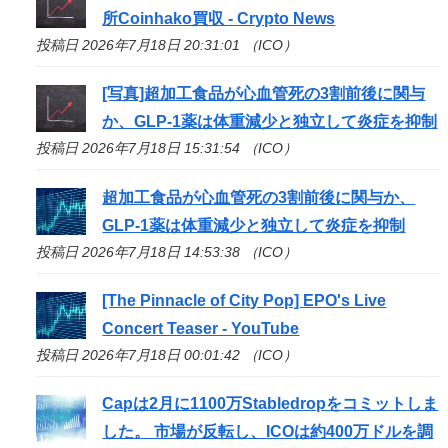
所Coinhako買収 - Crypto News
投稿日 2026年7月18日 20:31:01 （ICO）
[写真]超加工食品が心血管死の3割前後に関与
か、GLP-1薬は体重減少と独立して炎症を抑制
投稿日 2026年7月18日 15:31:54 （ICO）
超加工食品が心血管死の3割前後に関与か、
GLP-1薬は体重減少と独立して炎症を抑制
投稿日 2026年7月18日 14:53:38 （ICO）
[The Pinnacle of City Pop] EPO's Live
Concert Teaser - YouTube
投稿日 2026年7月18日 00:01:42 （ICO）
Capは2月に1100万Stabledropをコミットしま
した。 市場が反転し、
ICO
は約400万ドルを調