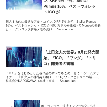
ン: XRP 6% 上昇、Stellar
Pumps 16%、ベストウォレッ
ト
ICO
が ...
購入するのに最適なアルトコイン: XRP 6% 上昇、Stellar Pumps
16%、ベストウォレット ICO が 600 万ドルを達成 · X Moneyの発表
とトークンロック解除メモを受け ... Source: ico
ICO
『上田文人の世界』8月に発売開
始。『
ICO
』『ワンダ』『トリ
コ』開発者の書籍
『ICO』をはじめとした各作品のすべてをこの一冊に！ ゲームデザ
イナー・上田文人の作品を紐解く、ICOとワンダとトリコの話――。
株式会社KADOKAWA（本社：東京 ... Source: ico
ポリゴンラボ、決済インフラ強化で2社