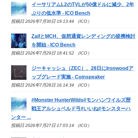
イーサリアムL2のTVLが50億ドルに減少、2年
ぶりの低水準 -
ICO
Bench
投稿日 2026年7月30日 19:13:44 （ICO）
ZaifとMCH、仮想通貨レンディングの提携検討
を開始 -
ICO
Bench
投稿日 2026年7月29日 18:41:52 （ICO）
ジーキャッシュ（ZEC）、28日にIronwoodア
ップグレード実施 - Coinspeaker
投稿日 2026年7月28日 16:14:34 （ICO）
#Monster HunterWilds#モンハンワイルズ歴
戦王アルシュベルド弓#いいね#モンスターハ
ンター ...
投稿日 2026年7月27日 17:03:14 （ICO）