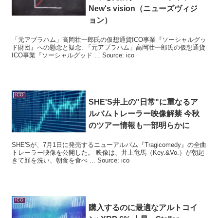
New's vision（ニューズヴィジ
ョン）
「元アブラハム」高岡壮一郎氏の仮想通貨ICO事業『ソーシャルグッ
ド財団』への懸念と疑念. 「元アブラハム」高岡壮一郎氏の仮想通貨
ICO事業『ソーシャルグッド ... Source: ico
ICO
SHE'S井上の"日常"に重なるア
ルバムトレーラー映像解禁 今秋
のツアー情報も一部明らかに
SHE'Sが、7月1日に発売するニューアルバム『Tragicomedy』の全曲
トレーラー映像を公開した。 映像は、井上竜馬（Key.&Vo.）が朝起
きて顔を洗い、朝食を食べ ... Source: ico
ICO
購入するのに最適なアルトコイ