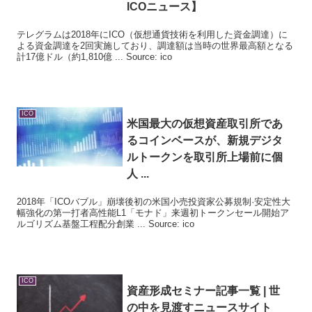
ICO
ニュース】
テレグラムは2018年にICO（仮想通貨技術を利用した資金調達）に
よる資金調達を2回実施しており、調達額は当時の世界最高額となる
計17億ドル（約1,810億 ... Source: ico
ICO
米国最大の仮想資産取引所であ
るコインベースが、新規デジタ
ルトークンを取引所上場前に個
人 ...
2018年「ICOバブル」崩壊後初の米国小売投資家公募規制·安定性大
幅強化の第一打者高性能L1「モナド」来週初トークンセール開始ア
ルゴリズム基盤工程配分創業 ... Source: ico
ICO
資産形成セミナー記事一覧 | 世
の中を見渡すニュースサイト