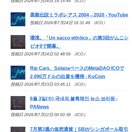
投稿日 2026年7月24日 18:15:49 （ICO）
黒龍伝説ミラボレアス 2004→2020 - YouTube
投稿日 2026年7月24日 16:31:49 （ICO）
環境。「Un sacco et(n)
ico
」の第3回がムニシ
ピオ9で開幕。
投稿日 2026年7月24日 02:48:56 （ICO）
Rip Cars、SolanaベースのMetaDAO
ICO
で
2,090万ドルの出資を獲得 - KuCoin
投稿日 2026年7月23日 03:45:11 （ICO）
6월 3일(수) 국내외 블록체인 뉴스 브리핑 -
PANews
投稿日 2026年7月22日 00:50:38 （ICO）
7月第3週の仮想通貨｜SBIがシンガポール取引