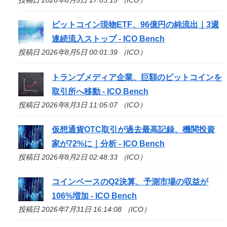
ビットコイン現物ETF、96億円の純流出｜3週
連続流入ストップ -
ICO
Bench
投稿日 2026年8月5日 00:01:39 （ICO）
トランプメディア企業、巨額のビットコインを
取引所へ移動 -
ICO
Bench
投稿日 2026年8月3日 11:05:07 （ICO）
仮想通貨OTC取引が過去最高記録、機関投資
家が72%に｜分析 -
ICO
Bench
投稿日 2026年8月2日 02:48:33 （ICO）
コインベースのQ2決算、予測市場の収益が
106%増加 -
ICO
Bench
投稿日 2026年7月31日 16:14:08 （ICO）