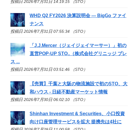
投稿日 2026年7月31日 14:19:15 （STO）
WHD Q2 FY2026 決算説明会 — BigGo ファイ
ナンス
投稿日 2026年7月31日 07:55:34 （STO）
「J.J.Mercer（ジェイジェイマーサー）」初の
直営POP-UP
STO
..（株式会社グリニッジ プレ
ス ...
投稿日 2026年7月31日 03:51:46 （STO）
【売買】千葉と大阪の物流施設で初の
STO
、大
和ハウス - 日経不動産マーケット情報
投稿日 2026年7月30日 06:02:10 （STO）
Shinhan Investment & Securities、小口投資
向け口座管理サービスを拡大 提携先は4社に
投稿日 2026年7月29日 11:00:58 （STO）