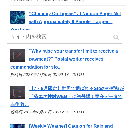
“Chimney Collapses” at Nippon Paper Mill
with Approximately 8 People Trapped -
YouTube
投稿日 2026年7月29日 04:03:30 （STO）
"Why raise your transfer limit to receive a
payment?" Postal worker receives
commendation for
sto
...
投稿日 2026年7月29日 00:09:46 （STO）
【7・8月限定】世界で選ばれる
Sto
の外断熱が
「省エネ検討WEB」に初登場！実在データで
非住宅 ...
投稿日 2026年7月28日 14:06:27 （STO）
[Weekly Weather] Caution for Rain and