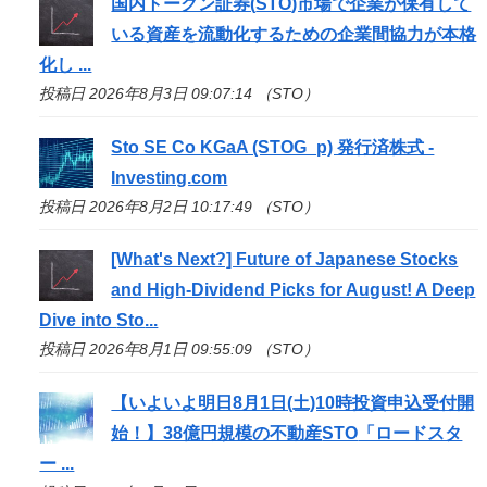
国内トークン証券(
STO
)市場で企業が保有して
いる資産を流動化するための企業間協力が本格
化し ...
投稿日 2026年8月3日 09:07:14 （STO）
Sto
SE Co KGaA (STOG_p) 発行済株式 -
Investing.com
投稿日 2026年8月2日 10:17:49 （STO）
[What's Next?] Future of Japanese Stocks
and High-Dividend Picks for August! A Deep
Dive into
Sto
...
投稿日 2026年8月1日 09:55:09 （STO）
【いよいよ明日8月1日(土)10時投資申込受付開
始！】38億円規模の不動産
STO
「ロードスタ
ー ...