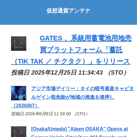
仮想通貨アンテナ
GATES 、系統用蓄電池用地売
買プラットフォーム「蓄託
（TIK TAK ／ チクタク）」をリリース
投稿日 2025年12月25日 11:34:43 （STO）
アジア市場デイリー：タイの暗号資産キャピタ
ルゲイン税免除が地域の推進を後押し
（2026/8/7）
投稿日 2026年8月8日 11:59:00 （STO）
[Osaka/Umeda] "Alpen OSAKA" Opens at