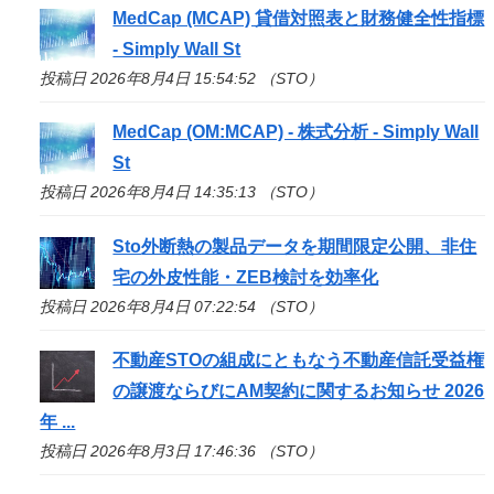
MedCap (MCAP) 貸借対照表と財務健全性指標
- Simply Wall St
投稿日 2026年8月4日 15:54:52 （STO）
MedCap (OM:MCAP) - 株式分析 - Simply Wall
St
投稿日 2026年8月4日 14:35:13 （STO）
Sto
外断熱の製品データを期間限定公開、非住
宅の外皮性能・ZEB検討を効率化
投稿日 2026年8月4日 07:22:54 （STO）
不動産
STO
の組成にともなう不動産信託受益権
の譲渡ならびにAM契約に関するお知らせ 2026
年 ...
投稿日 2026年8月3日 17:46:36 （STO）