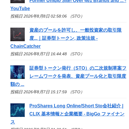
Former Uniqlo Site! Over 461 Brands and ... -
YouTube
投稿日 2026年8月8日 02:58:06 （STO）
資産のプールを許可し、一般投資家の取引限
度...｜証券型トークン, 政策法規 -
ChainCatcher
投稿日 2026年8月7日 16:44:48 （STO）
証券型トークン発行（
STO
）の二次規制草案フ
レームワークを発表、資産プール化と取引限度
額の ...
投稿日 2026年8月7日 15:17:59 （STO）
ProShares Long Online/Short
Sto
会社紹介 |
CLIX 基本情報と企業概要 - BigGo ファイナン
ス