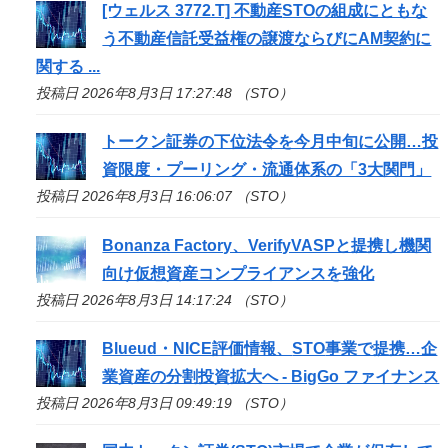
[ウェルス 3772.T] 不動産
STO
の組成にともな
う不動産信託受益権の譲渡ならびにAM契約に
関する ...
投稿日 2026年8月3日 17:27:48 （STO）
トークン証券の下位法令を今月中旬に公開…投
資限度・プーリング・流通体系の「3大関門」
投稿日 2026年8月3日 16:06:07 （STO）
Bonanza Factory、VerifyVASPと提携し機関
向け仮想資産コンプライアンスを強化
投稿日 2026年8月3日 14:17:24 （STO）
Blueud・NICE評価情報、
STO
事業で提携…企
業資産の分割投資拡大へ - BigGo ファイナンス
投稿日 2026年8月3日 09:49:19 （STO）