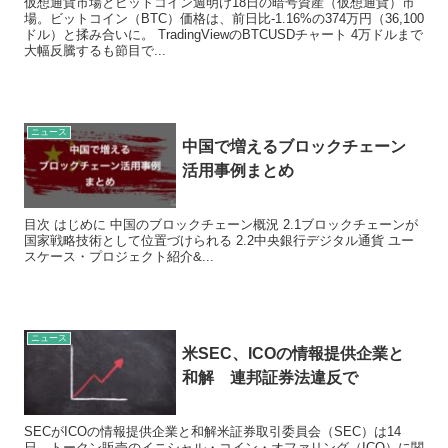
仮想通貨市場とビットコイン週明け18日の暗号資産（仮想通貨）市
場。ビットコイン（BTC）価格は、前日比-1.16%の374万円（36,100
ドル）と揉み合いに。 TradingViewのBTCUSDチャート 4万ドルまで
大幅反騰するも節目で...
ニュース
中国で増えるブロックチェーン
活用事例まとめ
目次 はじめに 中国のブロックチェーン概況 2.1ブロックチェーンが
国家戦略技術として位置づけられる 2.2中央銀行デジタル通貨 ユー
スケース・プロジェクト紹介&...
ニュース
米SEC、ICOの情報提供企業と
和解 連邦証券法違反で
SECがICOの情報提供企業と和解米証券取引委員会（SEC）は14
日、トークン販売のイニシャル・コイン・オファリング（ICO）に関