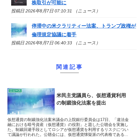
株取引が可能に
投稿日 2026年8月7日 07:10:31 （ニュース）
停滞中の米クラリティー法案、トランプ政権が
倫理規定協議に着手
投稿日 2026年8月7日 06:40:33 （ニュース）
関連記事
ニュース
米民主党議員ら、仮想通貨利用
の制裁強化法案を提出
仮想通貨の制裁強化法案米議会の上院銀行委員会は17日、「違法金
融における暗号資産（仮想通貨）の役割」と題した公聴会を実施し
た。制裁回避手段としてロシアが仮想通貨を利用するリスクについ
て議論が行われた。公聴会には、仮想通貨懐疑派の代表格である...