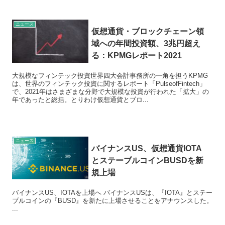
ニュース
仮想通貨・ブロックチェーン領
域への年間投資額、3兆円超え
る：KPMGレポート2021
大規模なフィンテック投資世界四大会計事務所の一角を担うKPMG
は、世界のフィンテック投資に関するレポート「PulseofFintech」
で、2021年はさまざまな分野で大規模な投資が行われた「拡大」の
年であったと総括。とりわけ仮想通貨とブロ...
ニュース
バイナンスUS、仮想通貨IOTA
とステーブルコインBUSDを新
規上場
バイナンスUS、IOTAを上場へ バイナンスUSは、『IOTA』とステー
ブルコインの『BUSD』を新たに上場させることをアナウンスした。
...