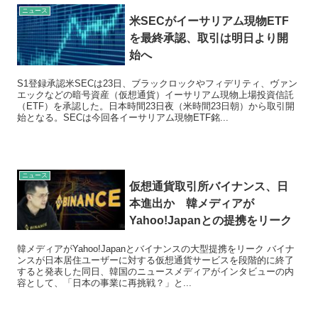
ニュース
米SECがイーサリアム現物ETF
を最終承認、取引は明日より開
始へ
S1登録承認米SECは23日、ブラックロックやフィデリティ、ヴァン
エックなどの暗号資産（仮想通貨）イーサリアム現物上場投資信託
（ETF）を承認した。日本時間23日夜（米時間23日朝）から取引開
始となる。SECは今回各イーサリアム現物ETF銘...
ニュース
仮想通貨取引所バイナンス、日
本進出か 韓メディアが
Yahoo!Japanとの提携をリーク
韓メディアがYahoo!Japanとバイナンスの大型提携をリーク バイナ
ンスが日本居住ユーザーに対する仮想通貨サービスを段階的に終了
すると発表した同日、韓国のニュースメディアがインタビューの内
容として、「日本の事業に再挑戦？」と...