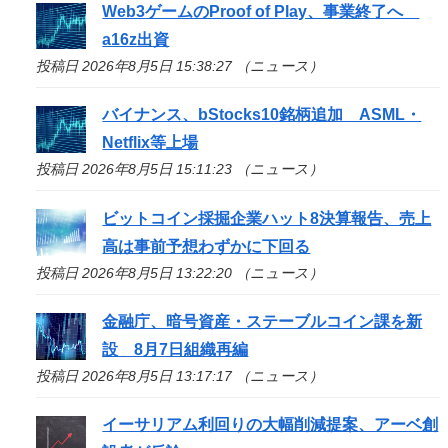
Web3ゲームのProof of Play、事業終了へ
a16z出資
投稿日 2026年8月5日 15:38:27 （ニュース）
バイナンス、bStocks10銘柄追加 ASML・
Netflix等上場
投稿日 2026年8月5日 15:11:23 （ニュース）
ビットコイン採掘企業ハット8決算報告、売上
高は事前予想わずかに下回る
投稿日 2026年8月5日 13:22:20 （ニュース）
金融庁、暗号資産・ステーブルコイン課を新
設 8月7日組織再編
投稿日 2026年8月5日 13:17:17 （ニュース）
イーサリアム利回りの大幅削減提案、アーベ創