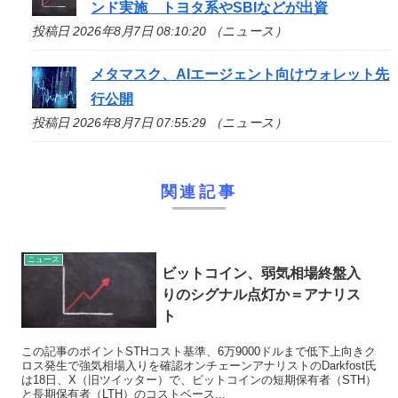
ンド実施 トヨタ系やSBIなどが出資
投稿日 2026年8月7日 08:10:20 （ニュース）
メタマスク、AIエージェント向けウォレット先
行公開
投稿日 2026年8月7日 07:55:29 （ニュース）
関連記事
ニュース
ビットコイン、弱気相場終盤入
りのシグナル点灯か＝アナリス
ト
この記事のポイントSTHコスト基準、6万9000ドルまで低下上向きク
ロス発生で強気相場入りを確認オンチェーンアナリストのDarkfost氏
は18日、X（旧ツイッター）で、ビットコインの短期保有者（STH）
と長期保有者（LTH）のコストベース...