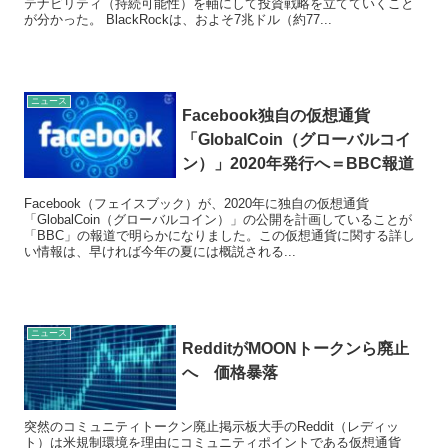
テナビリティ（持続可能性）を軸にして投資戦略を立てていくこと
が分かった。 BlackRockは、およそ7兆ドル（約77...
ニュース
Facebook独自の仮想通貨
「GlobalCoin（グローバルコイ
ン）」2020年発行へ＝BBC報道
Facebook（フェイスブック）が、2020年に独自の仮想通貨
「GlobalCoin（グローバルコイン）」の公開を計画していることが
「BBC」の報道で明らかになりました。この仮想通貨に関する詳し
い情報は、早ければ今年の夏には概説される...
ニュース
RedditがMOONトークンら廃止
へ 価格暴落
突然のコミュニティトークン廃止掲示板大手のReddit（レディッ
ト）は米規制環境を理由にコミュニティポイントである仮想通貨