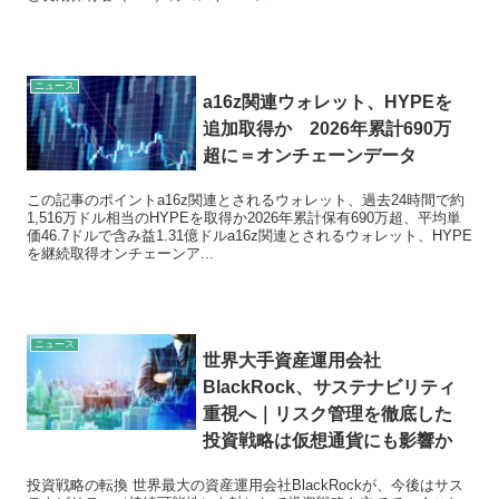
ニュース
a16z関連ウォレット、HYPEを
追加取得か 2026年累計690万
超に＝オンチェーンデータ
この記事のポイントa16z関連とされるウォレット、過去24時間で約
1,516万ドル相当のHYPEを取得か2026年累計保有690万超、平均単
価46.7ドルで含み益1.31億ドルa16z関連とされるウォレット、HYPE
を継続取得オンチェーンア...
ニュース
世界大手資産運用会社
BlackRock、サステナビリティ
重視へ｜リスク管理を徹底した
投資戦略は仮想通貨にも影響か
投資戦略の転換 世界最大の資産運用会社BlackRockが、今後はサス