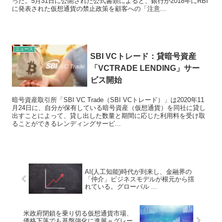
った。5月31日に公開された公式書類によると、銀行が2018年にRBI
に発表された仮想通貨の禁止政策を顧客への「注意...
ニュース
SBI VCトレード：貸暗号資産
「VCTRADE LENDING」サー
ビス開始
暗号資産取引所「SBI VC Trade（SBI VCトレード）」は2020年11
月24日に、自分が保有している暗号資産（仮想通貨）を同社に貸し
出すことによって、貸し出した数量と期間に応じた利用料を受け取
ることができるレンディングサービ...
AI(人工知能)時代が到来し、金融界の
「仲介」ビジネスモデルが根元から揺
れている。グローバル ...
米政府閉鎖を乗り切る仮想通貨市場、
価格下落でも基盤強化に進展＝グレー