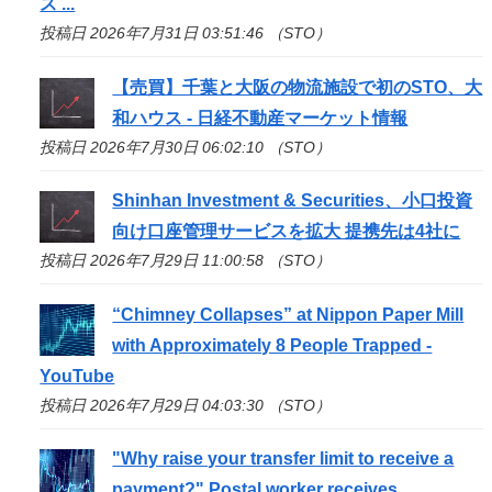
ス ...
投稿日 2026年7月31日 03:51:46 （STO）
【売買】千葉と大阪の物流施設で初の
STO
、大
和ハウス - 日経不動産マーケット情報
投稿日 2026年7月30日 06:02:10 （STO）
Shinhan Investment & Securities、小口投資
向け口座管理サービスを拡大 提携先は4社に
投稿日 2026年7月29日 11:00:58 （STO）
“Chimney Collapses” at Nippon Paper Mill
with Approximately 8 People Trapped -
YouTube
投稿日 2026年7月29日 04:03:30 （STO）
"Why raise your transfer limit to receive a
payment?" Postal worker receives