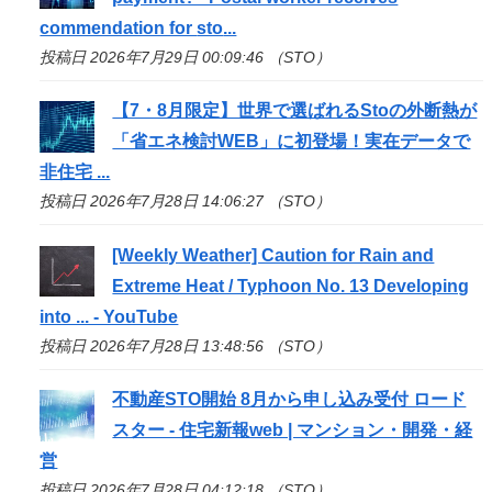
commendation for
sto
...
投稿日 2026年7月29日 00:09:46 （STO）
【7・8月限定】世界で選ばれる
Sto
の外断熱が
「省エネ検討WEB」に初登場！実在データで
非住宅 ...
投稿日 2026年7月28日 14:06:27 （STO）
[Weekly Weather] Caution for Rain and
Extreme Heat / Typhoon No. 13 Developing
into ... - YouTube
投稿日 2026年7月28日 13:48:56 （STO）
不動産
STO
開始 8月から申し込み受付 ロード
スター - 住宅新報web | マンション・開発・経
営
投稿日 2026年7月28日 04:12:18 （STO）