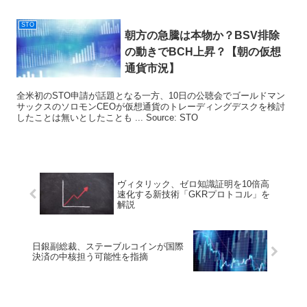
STO
朝方の急騰は本物か？BSV排除
の動きでBCH上昇？【朝の仮想
通貨市況】
全米初のSTO申請が話題となる一方、10日の公聴会でゴールドマン
サックスのソロモンCEOが仮想通貨のトレーディングデスクを検討
したことは無いとしたことも ... Source: STO
ヴィタリック、ゼロ知識証明を10倍高
速化する新技術「GKRプロトコル」を
解説
日銀副総裁、ステーブルコインが国際
決済の中核担う可能性を指摘