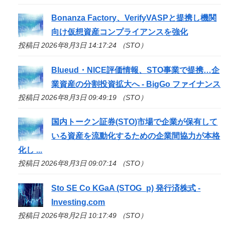
Bonanza Factory、VerifyVASPと提携し機関
向け仮想資産コンプライアンスを強化
投稿日 2026年8月3日 14:17:24 （STO）
Blueud・NICE評価情報、
STO
事業で提携…企
業資産の分割投資拡大へ - BigGo ファイナンス
投稿日 2026年8月3日 09:49:19 （STO）
国内トークン証券(
STO
)市場で企業が保有して
いる資産を流動化するための企業間協力が本格
化し ...
投稿日 2026年8月3日 09:07:14 （STO）
Sto
SE Co KGaA (STOG_p) 発行済株式 -
Investing.com
投稿日 2026年8月2日 10:17:49 （STO）