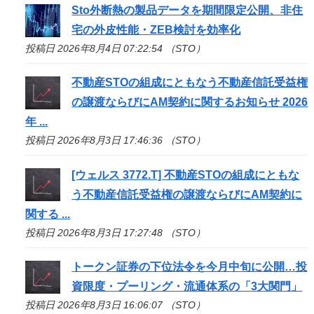
Sto
外断熱の製品データを期間限定公開、非住
宅の外皮性能・ZEB検討を効率化
投稿日 2026年8月4日 07:22:54 （STO）
不動産
STO
の組成にともなう不動産信託受益権
の譲渡ならびにAM契約に関するお知らせ 2026
年 ...
投稿日 2026年8月3日 17:46:36 （STO）
[ウェルス 3772.T] 不動産
STO
の組成にともな
う不動産信託受益権の譲渡ならびにAM契約に
関する ...
投稿日 2026年8月3日 17:27:48 （STO）
トークン証券の下位法令を今月中旬に公開…投
資限度・プーリング・流通体系の「3大関門」
投稿日 2026年8月3日 16:06:07 （STO）