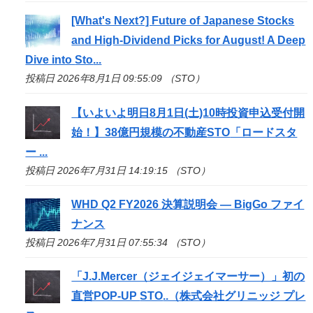
[What's Next?] Future of Japanese Stocks
and High-Dividend Picks for August! A Deep
Dive into
Sto
...
投稿日 2026年8月1日 09:55:09 （STO）
【いよいよ明日8月1日(土)10時投資申込受付開
始！】38億円規模の不動産
STO
「ロードスタ
ー ...
投稿日 2026年7月31日 14:19:15 （STO）
WHD Q2 FY2026 決算説明会 — BigGo ファイ
ナンス
投稿日 2026年7月31日 07:55:34 （STO）
「J.J.Mercer（ジェイジェイマーサー）」初の
直営POP-UP
STO
..（株式会社グリニッジ プレ