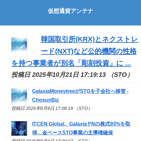
仮想通貨アンテナ
韓国取引所(KRX)とネクストレ
ード(NXT)など公的機関の性格
を持つ事業者が別名「彫刻投資」に ...
投稿日 2025年10月21日 17:19:13 （STO）
GalaxiaMoneytreeが
STO
を子会社へ移管 -
ChosunBiz
投稿日 2026年8月4日 17:08:19 （STO）
ITCEN Global、Galaxia FNの株式93%を取
得…金ベース
STO
事業の主導権確保
投稿日 2026年8月4日 17:00:57 （STO）