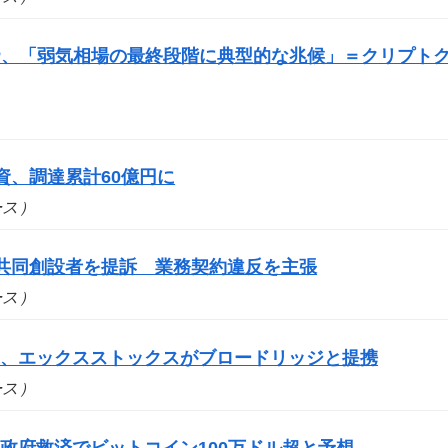
P、「弱気相場の最終段階に典型的な兆候」＝クリプト
出資、調達累計60億円に
ュース）
yの共同創設者を提訴 業務契約違反を主張
ュース）
道、エックスストックスがブロードリッジと提携
ュース）
政府救済でビットコイン100万ドル超と予想