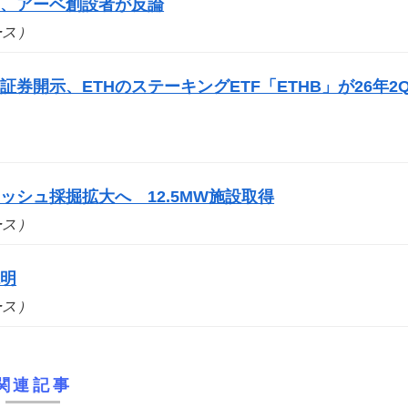
案、アーベ創設者が反論
ュース）
券開示、ETHのステーキングETF「ETHB」が26年2
シュ採掘拡大へ 12.5MW施設取得
ュース）
説明
ュース）
関連記事