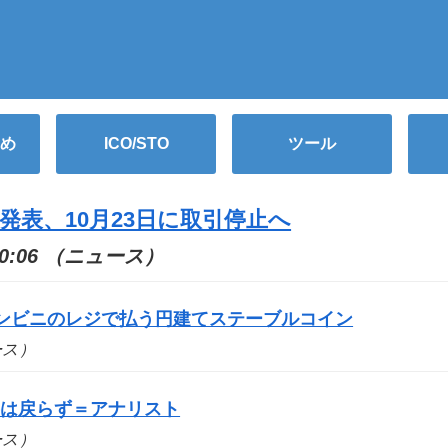
め
ICO/STO
ツール
発表、10月23日に取引停止へ
10:06 （ニュース）
コンビニのレジで払う円建てステーブルコイン
ュース）
要は戻らず＝アナリスト
ュース）