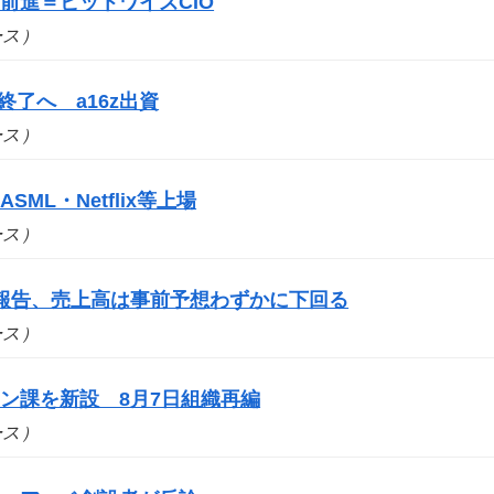
前進＝ビットワイズCIO
ュース）
事業終了へ a16z出資
ュース）
SML・Netflix等上場
ュース）
報告、売上高は事前予想わずかに下回る
ュース）
ン課を新設 8月7日組織再編
ュース）