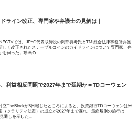
イドライン改正、専門家や弁護士の見解は｜
NECTVでは、JPYC代表取締役の岡部典考氏とTMI総合法律事務所弁護
新しく改正されたステーブルコインのガイドラインについて専門家、弁
を伺った。動画の...
、利益相反問題で2027年まで延期か＝TDコーウェン
立TheBlockが5日報じたところによると、投資銀行TDコーウェンは米
案（クラリティ法案）の成立が2027年まで遅れ、最終規則の施行は
見通しを示した...