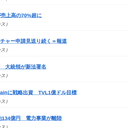
売上高の70%超に
ュース）
ーチャー申請見送り続く＝報道
ュース）
に 大統領が新法署名
ュース）
ainに戦略出資 TVL1億ドル目標
ュース）
134億円 電力事業が離陸
ュース）