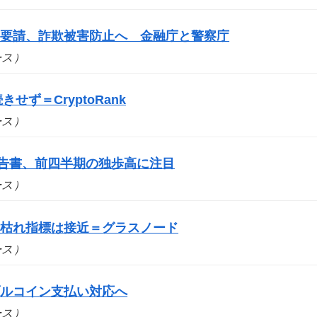
を要請、詐欺被害防止へ 金融庁と警察庁
ュース）
せず＝CryptoRank
ュース）
報告書、前四半期の独歩高に注目
ュース）
売り枯れ指標は接近＝グラスノード
ュース）
ブルコイン支払い対応へ
ュース）