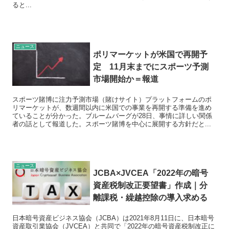
ると...
ニュース
ポリマーケットが米国で再開予
定 11月末までにスポーツ予測
市場開始か＝報道
スポーツ賭博に注力予測市場（賭けサイト）プラットフォームのポ
リマーケットが、数週間以内に米国での事業を再開する準備を進め
ていることが分かった。ブルームバーグが28日、事情に詳しい関係
者の話として報道した。スポーツ賭博を中心に展開する方針だと...
ニュース
JCBA×JVCEA「2022年の暗号
資産税制改正要望書」作成｜分
離課税・繰越控除の導入求める
日本暗号資産ビジネス協会（JCBA）は2021年8月11日に、日本暗号
資産取引業協会（JVCEA）と共同で「2022年の暗号資産税制改正に