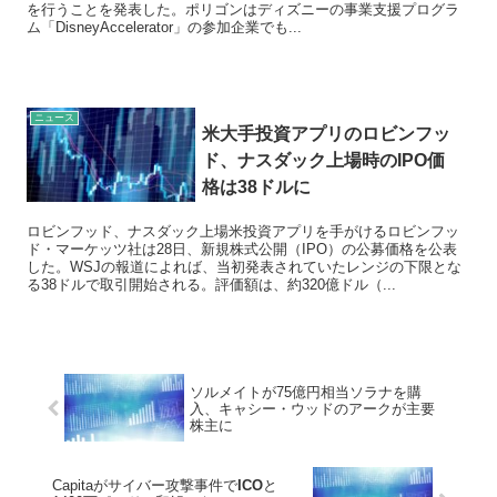
を行うことを発表した。ポリゴンはディズニーの事業支援プログラ
ム「DisneyAccelerator」の参加企業でも...
ニュース
米大手投資アプリのロビンフッ
ド、ナスダック上場時のIPO価
格は38ドルに
ロビンフッド、ナスダック上場米投資アプリを手がけるロビンフッ
ド・マーケッツ社は28日、新規株式公開（IPO）の公募価格を公表
した。WSJの報道によれば、当初発表されていたレンジの下限とな
る38ドルで取引開始される。評価額は、約320億ドル（...
ソルメイトが75億円相当ソラナを購
入、キャシー・ウッドのアークが主要
株主に
Capitaがサイバー攻撃事件で
ICO
と