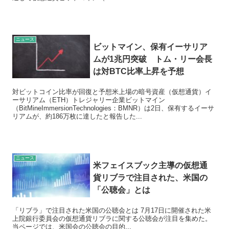
ニュース
ビットマイン、保有イーサリア
ムが1兆円突破 トム・リー会長
は対BTC比率上昇を予想
対ビットコイン比率が回復と予想米上場の暗号資産（仮想通貨）イ
ーサリアム（ETH）トレジャリー企業ビットマイン
（BitMineImmersionTechnologies：BMNR）は2日、保有するイーサ
リアムが、約186万枚に達したと報告した...
ニュース
米フェイスブック主導の仮想通
貨リブラで注目された、米国の
「公聴会」とは
「リブラ」で注目された米国の公聴会とは 7月17日に開催された米
上院銀行委員会の仮想通貨リブラに関する公聴会が注目を集めた。
当ページでは、米国会の公聴会の目的...