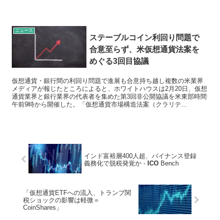
ニュース
ステーブルコイン利回り問題で
合意至らず、米仮想通貨法案を
めぐる3回目協議
仮想通貨・銀行間の利回り問題で進展も合意持ち越し複数の米業界
メディアが報じたところによると、ホワイトハウスは2月20日、仮想
通貨業界と銀行業界の代表者を集めた第3回非公開協議を米東部時間
午前9時から開催した。「仮想通貨市場構造法案（クラリテ...
インド富裕層400人超、バイナンス登録
義務化で脱税発覚か -
ICO
Bench
「仮想通貨ETFへの流入、トランプ関
税ショックの影響は軽微＝
CoinShares」