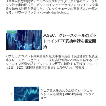
IT企業が仮想通貨マイニングへ拡大米ナスダック上場のパワーブリ
ッジ社は米時間12日、ビットコインとイーサリアムのマイニング事
業を始める計画を発表した。ブロックチェーンの事業拡大の一環と
なる。パワーブリッジ（PowerbridgeTechno...
ニュース
米SEC、グレースケールのビッ
トコインETF変換申請を審査開
始
パブリックコメント期間開始米最大手暗号資産（仮想通貨）投資企
業グレースケールとニューヨーク証券取引所のArcaが申請する、ビ
ットコイン投資信託をビットコインETFに転換する手続きについて
は2日、SEC（米国証券取引委員会）に受理され、審査段...
ケニア最大級のスラム街でビットコイ
ンが広がる理由｜Afribit創業者インタビ
ュー