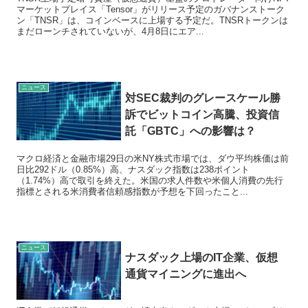
マーケットプレイス「Tensor」がリリース予定のガバナンストーク
ン「TNSR」は、コインベースに上場する予定だ。TNSRトークンは
まだローンチされていないが、4月8日にエア...
ニュース
対SEC裁判のグレースケール勝
訴でビットコイン高騰、投資信
託「GBTC」への影響は？
マクロ経済と金融市場29日の米NY株式市場では、ダウ平均株価は前
日比292ドル（0.85%）高、ナスダック指数は238ポイント
（1.74%）高で取引を終えた。米国の求人件数や米個人消費の先行
指標とされる米消費者信頼感指数が予想を下回ったこと...
ニュース
ナスダック上場のIT企業、仮想
通貨マイニングに進出へ