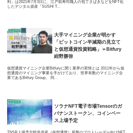
利」は2021年7月3日に、江戸前寿司職人の包丁さばきなどをNFT化
したデジタル資産「SUSHI T...
ニュース
大手マイニング企業が明かす
「ビットコイン半減期の見立て
と仮想通貨投資戦略」＝Bitfury
紺野勝弥
仮想通貨マイニング企業Bitfuryに聞く業界の実情とは 2011年から仮
想通貨のマイニング事業を手がけており、世界有数のマイニング企
業であるBitfury Group。 同...
ニュース
ソラナNFT電子市場Tensorのガ
バナンストークン、コインベー
ス上場予定
TNSR上場予定暗号資産（仮想通貨）基盤のプロトレーダー向けNFT