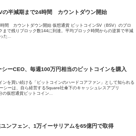
Vの半減期まで24時間 カウントダウン開始
4時間 カウントダウン開始 仮想通貨 ビットコインSV（BSV）のブロ
クまで残りブロック数144に到達。平均ブロック時間からの逆算で半減
た...
・ドーシーCEO、毎週100万円相当のビットコインを購入
インを買い続ける「ビットコインのハードコアファン」として知られる
ーシーは、自ら経営するSquare社傘下のキャッシュレスアプリ
分の仮想通貨ビットコイン...
ユンフェン、1万イーサリアムを65億円で取得