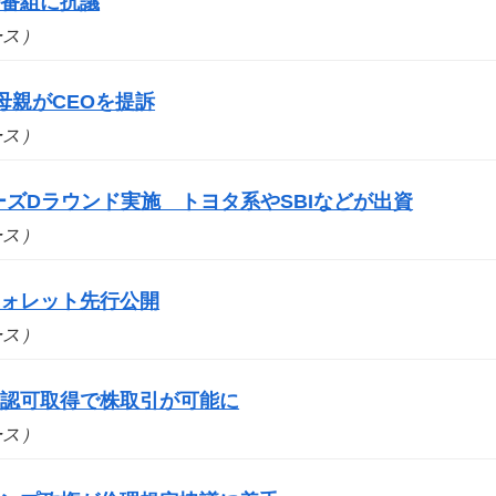
場番組に抗議
ュース）
母親がCEOを提訴
ュース）
シリーズDラウンド実施 トヨタ系やSBIなどが出資
ュース）
ウォレット先行公開
ュース）
の認可取得で株取引が可能に
ュース）