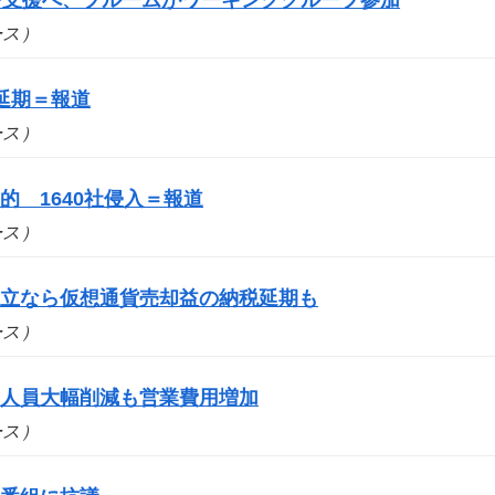
ュース）
延期＝報道
ュース）
 1640社侵入＝報道
ュース）
成立なら仮想通貨売却益の納税延期も
ュース）
 人員大幅削減も営業費用増加
ュース）