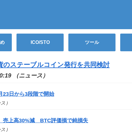
め
ICO/STO
ツール
通貨のステーブルコイン発行を共同検討
10:19 （ニュース）
月23日から3段階で開始
ュース）
、売上高30%減 BTC評価損で純損失
ュース）