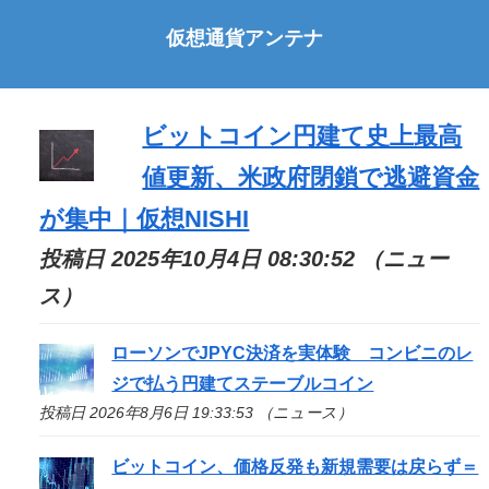
仮想通貨アンテナ
ビットコイン円建て史上最高
値更新、米政府閉鎖で逃避資金
が集中｜仮想NISHI
投稿日 2025年10月4日 08:30:52 （ニュー
ス）
ローソンでJPYC決済を実体験 コンビニのレ
ジで払う円建てステーブルコイン
投稿日 2026年8月6日 19:33:53 （ニュース）
ビットコイン、価格反発も新規需要は戻らず＝