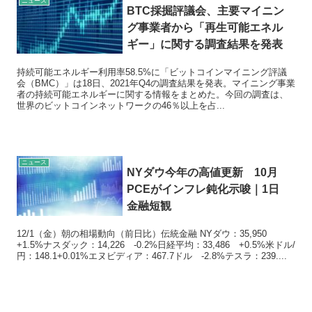
ニュース
BTC採掘評議会、主要マイニン
グ事業者から「再生可能エネル
ギー」に関する調査結果を発表
持続可能エネルギー利用率58.5%に「ビットコインマイニング評議
会（BMC）」は18日、2021年Q4の調査結果を発表。マイニング事業
者の持続可能エネルギーに関する情報をまとめた。今回の調査は、
世界のビットコインネットワークの46％以上を占...
ニュース
NYダウ今年の高値更新 10月
PCEがインフレ鈍化示唆｜1日
金融短観
12/1（金）朝の相場動向（前日比）伝統金融 NYダウ：35,950
+1.5%ナスダック：14,226 -0.2%日経平均：33,486 +0.5%米ドル/
円：148.1+0.01%エヌビディア：467.7ドル -2.8%テスラ：239....