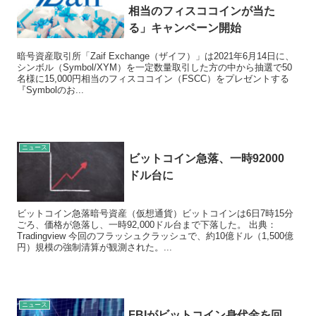
相当のフィスココインが当た
る」キャンペーン開始
暗号資産取引所「Zaif Exchange（ザイフ）」は2021年6月14日に、
シンボル（Symbol/XYM）を一定数量取引した方の中から抽選で50
名様に15,000円相当のフィスココイン（FSCC）をプレゼントする
『Symbolのお...
ニュース
ビットコイン急落、一時92000
ドル台に
ビットコイン急落暗号資産（仮想通貨）ビットコインは6日7時15分
ごろ、価格が急落し、一時92,000ドル台まで下落した。 出典：
Tradingview 今回のフラッシュクラッシュで、約10億ドル（1,500億
円）規模の強制清算が観測された。...
ニュース
FBIがビットコイン身代金を回