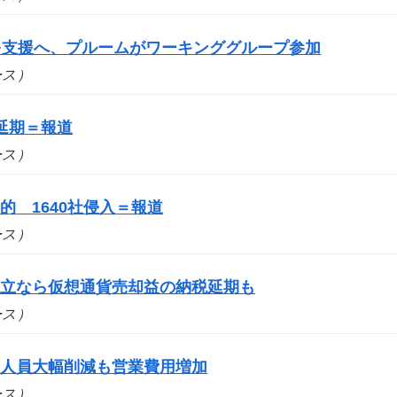
スを支援へ、プルームがワーキンググループ参加
ュース）
延期＝報道
ュース）
 1640社侵入＝報道
ュース）
成立なら仮想通貨売却益の納税延期も
ュース）
 人員大幅削減も営業費用増加
ュース）