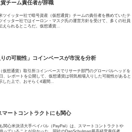
通貨チーム責任者が辞職
米ツイッター社で暗号資産（仮想通貨）チームの責任者を務めていたテ
ツイッター社ではイーロン・マスク氏の運営方針を受けて、多くの社員
えられるところだ。仮想通貨...
入りの可能性」コインベースが市況を分析
（仮想通貨）取引所コインベースでリサーチ部門のグローバルヘッドを
5日、レポートを公開して、仮想通貨は弱気相場入りした可能性があると
した上で、おそらく4週間...
やスマートコントラクトにも関心
にも関心米決済大手ペイパル（PayPal）は、スマートコントラクトや
持っていることが分かった。同社のDanSchulman最高経営責任者