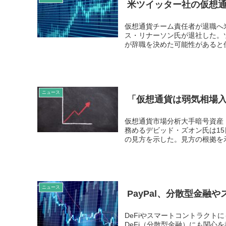
米ツイッター社の仮想
仮想通貨チーム責任者が退職へ
ス・リナーソン氏が退社した。
が辞職を決めた可能性があると伝
ニュース
「仮想通貨は弱気相場
仮想通貨市場分析大手暗号資産
務めるデビッド・ズオン氏は1
の見方を示した。見方の根拠を示
ニュース
PayPal、分散型金融
DeFiやスマートコントラクト
DeFi（分散型金融）にも関心を