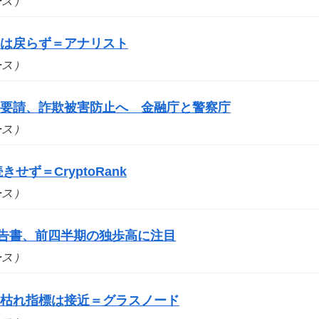
ュース）
要は戻らず＝アナリスト
ュース）
を要請、詐欺被害防止へ 金融庁と警察庁
ュース）
せず＝CryptoRank
ュース）
報告書、前四半期の独歩高に注目
ュース）
売り枯れ指標は接近＝グラスノード