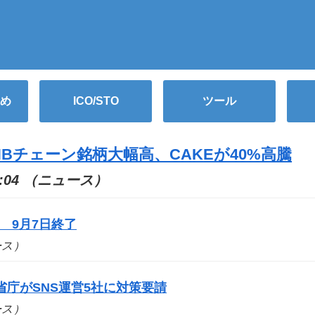
め
ICO/STO
ツール
BNBチェーン銘柄大幅高、CAKEが40%高騰
10:04 （ニュース）
 9月7日終了
ュース）
庁がSNS運営5社に対策要請
ュース）