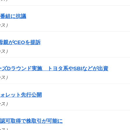
場番組に抗議
ュース）
母親がCEOを提訴
ュース）
シリーズDラウンド実施 トヨタ系やSBIなどが出資
ュース）
ウォレット先行公開
ュース）
の認可取得で株取引が可能に
ュース）