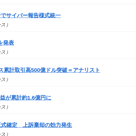
野でサイバー報告様式統一
ュース）
を発表
ュース）
ス累計取引高500億ドル突破＝アナリスト
ュース）
が累計約1.6億円に
ュース）
を正式確定 上訴棄却の効力発生
ュース）