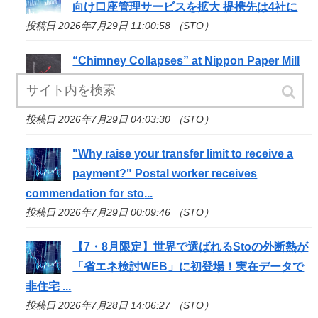
向け口座管理サービスを拡大 提携先は4社に
投稿日 2026年7月29日 11:00:58 （STO）
“Chimney Collapses” at Nippon Paper Mill
with Approximately 8 People Trapped -
YouTube
投稿日 2026年7月29日 04:03:30 （STO）
"Why raise your transfer limit to receive a
payment?" Postal worker receives
commendation for
sto
...
投稿日 2026年7月29日 00:09:46 （STO）
【7・8月限定】世界で選ばれる
Sto
の外断熱が
「省エネ検討WEB」に初登場！実在データで
非住宅 ...
投稿日 2026年7月28日 14:06:27 （STO）