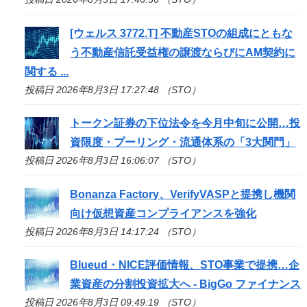
[ウェルス 3772.T] 不動産
STO
の組成にともな
う不動産信託受益権の譲渡ならびにAM契約に
関する ...
投稿日 2026年8月3日 17:27:48 （STO）
トークン証券の下位法令を今月中旬に公開…投
資限度・プーリング・流通体系の「3大関門」
投稿日 2026年8月3日 16:06:07 （STO）
Bonanza Factory、VerifyVASPと提携し機関
向け仮想資産コンプライアンスを強化
投稿日 2026年8月3日 14:17:24 （STO）
Blueud・NICE評価情報、
STO
事業で提携…企
業資産の分割投資拡大へ - BigGo ファイナンス
投稿日 2026年8月3日 09:49:19 （STO）