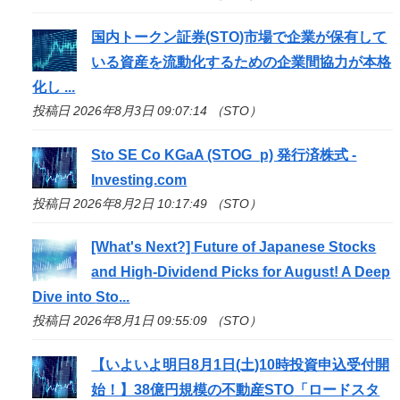
国内トークン証券(
STO
)市場で企業が保有して
いる資産を流動化するための企業間協力が本格
化し ...
投稿日 2026年8月3日 09:07:14 （STO）
Sto
SE Co KGaA (STOG_p) 発行済株式 -
Investing.com
投稿日 2026年8月2日 10:17:49 （STO）
[What's Next?] Future of Japanese Stocks
and High-Dividend Picks for August! A Deep
Dive into
Sto
...
投稿日 2026年8月1日 09:55:09 （STO）
【いよいよ明日8月1日(土)10時投資申込受付開
始！】38億円規模の不動産
STO
「ロードスタ