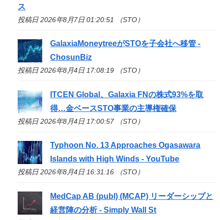
ス
投稿日 2026年8月7日 01:20:51 （STO）
GalaxiaMoneytreeが
STO
を子会社へ移管 -
ChosunBiz
投稿日 2026年8月4日 17:08:19 （STO）
ITCEN Global、Galaxia FNの株式93%を取
得…金ベース
STO
事業の主導権確保
投稿日 2026年8月4日 17:00:57 （STO）
Typhoon No. 13 Approaches Ogasawara
Islands with High Winds - YouTube
投稿日 2026年8月4日 16:31:16 （STO）
MedCap AB (publ) (MCAP) リーダーシップと
経営陣の分析 - Simply Wall St