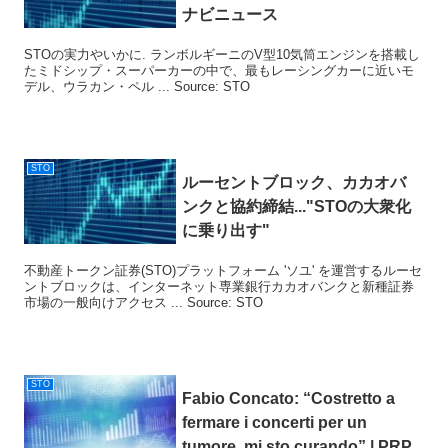
ナビニュース
STOの実力やいかに. ランボルギーニのV型10気筒エンジンを搭載し
たミドシップ・スーパーカーの中で、最もレーシングカーに近いモ
デル、ウラカン・ペル ... Source: STO
STO
ルーセントブロック、カカオバ
ンクと協約締結..."
STO
の大衆化
に乗り出す"
不動産トークン証券(STO)プラットフォーム 'ソユ' を運営するルーセ
ントブロックは、インターネット専業銀行カカオバンクと新種証券
市場の一般向けアクセス ... Source: STO
STO
Fabio Concato: “Costretto a
fermare i concerti per un
tumore, mi
sto
curando” | PRP