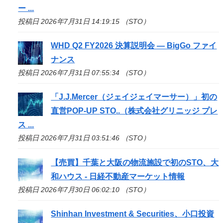
ー ...
投稿日 2026年7月31日 14:19:15 （STO）
WHD Q2 FY2026 決算説明会 — BigGo ファイ
ナンス
投稿日 2026年7月31日 07:55:34 （STO）
「J.J.Mercer（ジェイジェイマーサー）」初の
直営POP-UP
STO
..（株式会社グリニッジ プレ
ス ...
投稿日 2026年7月31日 03:51:46 （STO）
【売買】千葉と大阪の物流施設で初の
STO
、大
和ハウス - 日経不動産マーケット情報
投稿日 2026年7月30日 06:02:10 （STO）
Shinhan Investment & Securities、小口投資