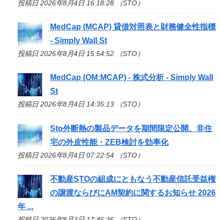
投稿日 2026年8月4日 16:18:28 （STO）
MedCap (MCAP) 貸借対照表と財務健全性指標
- Simply Wall St
投稿日 2026年8月4日 15:54:52 （STO）
MedCap (OM:MCAP) - 株式分析 - Simply Wall
St
投稿日 2026年8月4日 14:35:13 （STO）
Sto
外断熱の製品データを期間限定公開、非住
宅の外皮性能・ZEB検討を効率化
投稿日 2026年8月4日 07:22:54 （STO）
不動産
STO
の組成にともなう不動産信託受益権
の譲渡ならびにAM契約に関するお知らせ 2026
年 ...
投稿日 2026年8月3日 17:46:36 （STO）