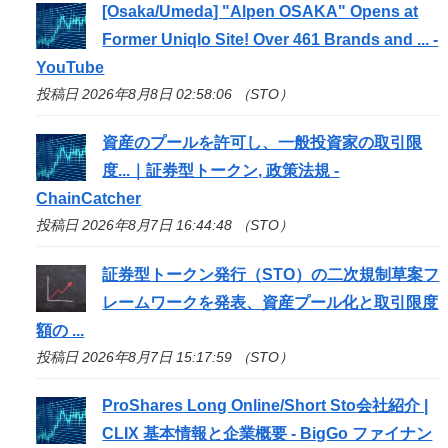
[Osaka/Umeda] "Alpen OSAKA" Opens at
Former Uniqlo Site! Over 461 Brands and ... -
YouTube
投稿日 2026年8月8日 02:58:06 （STO）
資産のプールを許可し、一般投資家の取引限
度...｜証券型トークン, 政策法規 -
ChainCatcher
投稿日 2026年8月7日 16:44:48 （STO）
証券型トークン発行（
STO
）の二次規制草案フ
レームワークを発表、資産プール化と取引限度
額の ...
投稿日 2026年8月7日 15:17:59 （STO）
ProShares Long Online/Short
Sto
会社紹介 |
CLIX 基本情報と企業概要 - BigGo ファイナン