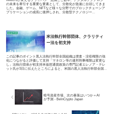
の未来を牽引する重要な要素として、分散化が急速に台頭してきま
した。金融、ゲーム、NFTなど様々な分野でのブロックチェーンア
プリケーションの成長に後押しされ、分散型テクノロジー...
ニュース
米法執行幹部団体、クラリティ
ー法を初支持
この記事のポイント黒人法執行幹部全国組織は捜査・没収権限の強
化につながると評価して支持「マネロン等の連邦刑事権限は変更な
し」法執行団体が初支持米仮想通貨政策の専門記者エレノア・テレ
ット氏が3日に伝えたところによると、米国の黒人法執行幹部全国...
暗号資産市場、次の暴落はいつか＝AI
が予測 - BeInCrypto Japan