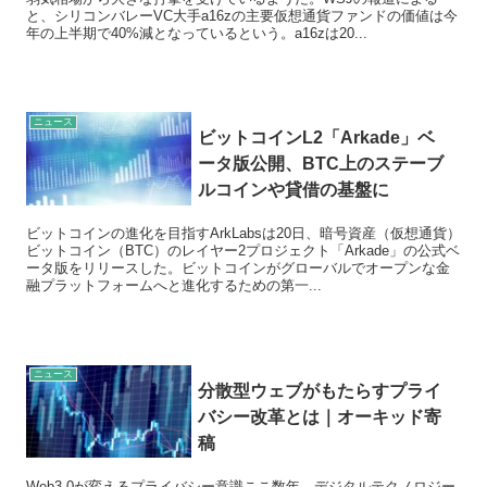
と、シリコンバレーVC大手a16zの主要仮想通貨ファンドの価値は今
年の上半期で40%減となっているという。a16zは20...
ニュース
ビットコインL2「Arkade」ベ
ータ版公開、BTC上のステーブ
ルコインや貸借の基盤に
ビットコインの進化を目指すArkLabsは20日、暗号資産（仮想通貨）
ビットコイン（BTC）のレイヤー2プロジェクト「Arkade」の公式ベ
ータ版をリリースした。ビットコインがグローバルでオープンな金
融プラットフォームへと進化するための第一...
ニュース
分散型ウェブがもたらすプライ
バシー改革とは｜オーキッド寄
稿
Web3.0が変えるプライバシー意識ここ数年、デジタルテクノロジー