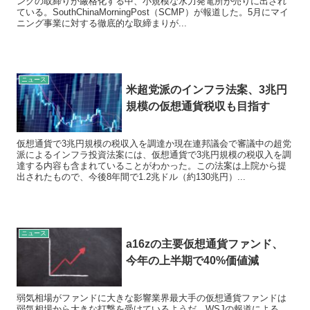
ングの取締りが厳格化する中、小規模な水力発電所が売りに出され
ている。SouthChinaMorningPost（SCMP）が報道した。5月にマイ
ニング事業に対する徹底的な取締まりが...
ニュース
米超党派のインフラ法案、3兆円
規模の仮想通貨税収も目指す
仮想通貨で3兆円規模の税収入を調達か現在連邦議会で審議中の超党
派によるインフラ投資法案には、仮想通貨で3兆円規模の税収入を調
達する内容も含まれていることがわかった。この法案は上院から提
出されたもので、今後8年間で1.2兆ドル（約130兆円）...
ニュース
a16zの主要仮想通貨ファンド、
今年の上半期で40%価値減
弱気相場がファンドに大きな影響業界最大手の仮想通貨ファンドは
弱気相場から大きな打撃を受けているようだ。WSJの報道による