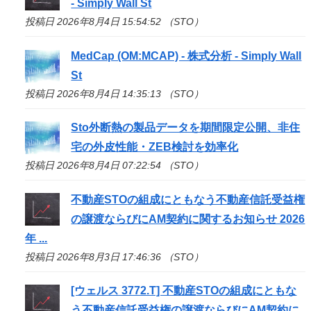
- Simply Wall St
投稿日 2026年8月4日 15:54:52 （STO）
MedCap (OM:MCAP) - 株式分析 - Simply Wall
St
投稿日 2026年8月4日 14:35:13 （STO）
Sto
外断熱の製品データを期間限定公開、非住
宅の外皮性能・ZEB検討を効率化
投稿日 2026年8月4日 07:22:54 （STO）
不動産
STO
の組成にともなう不動産信託受益権
の譲渡ならびにAM契約に関するお知らせ 2026
年 ...
投稿日 2026年8月3日 17:46:36 （STO）
[ウェルス 3772.T] 不動産
STO
の組成にともな
う不動産信託受益権の譲渡ならびにAM契約に