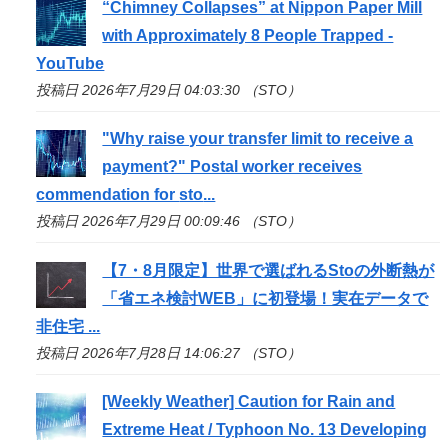
“Chimney Collapses” at Nippon Paper Mill
with Approximately 8 People Trapped -
YouTube
投稿日 2026年7月29日 04:03:30 （STO）
"Why raise your transfer limit to receive a
payment?" Postal worker receives
commendation for
sto
...
投稿日 2026年7月29日 00:09:46 （STO）
【7・8月限定】世界で選ばれる
Sto
の外断熱が
「省エネ検討WEB」に初登場！実在データで
非住宅 ...
投稿日 2026年7月28日 14:06:27 （STO）
[Weekly Weather] Caution for Rain and
Extreme Heat / Typhoon No. 13 Developing