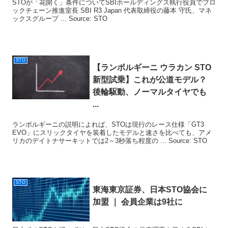
STOが「花開く」条件についてSBIホールディングス執行役員でブロ
ックチェーン推進室長 SBI R3 Japan 代表取締役の藤本 守氏、マネ
ックスグループ ... Source: STO
STO
【ランボルギーニ ウラカン
STO
新型試乗】これが公道モデル？
後輪駆動、ノーマルタイヤでも
...
ランボルギーニの説明によれば、STOは現行のレース仕様「GT3
EVO」にスリックタイヤを装着したモデルと速さを比べても、アメ
リカのデイトナサーキットでは2～3秒落ち程度の ... Source: STO
STO
東海東京証券、日本
STO
協会に
加盟 ｜ 会員企業は9社に