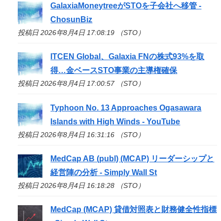
GalaxiaMoneytreeが
STO
を子会社へ移管 -
ChosunBiz
投稿日 2026年8月4日 17:08:19 （STO）
ITCEN Global、Galaxia FNの株式93%を取
得…金ベース
STO
事業の主導権確保
投稿日 2026年8月4日 17:00:57 （STO）
Typhoon No. 13 Approaches Ogasawara
Islands with High Winds - YouTube
投稿日 2026年8月4日 16:31:16 （STO）
MedCap AB (publ) (MCAP) リーダーシップと
経営陣の分析 - Simply Wall St
投稿日 2026年8月4日 16:18:28 （STO）
MedCap (MCAP) 貸借対照表と財務健全性指標