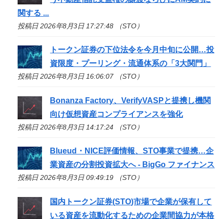
関する ...
投稿日 2026年8月3日 17:27:48 （STO）
トークン証券の下位法令を今月中旬に公開…投
資限度・プーリング・流通体系の「3大関門」
投稿日 2026年8月3日 16:06:07 （STO）
Bonanza Factory、VerifyVASPと提携し機関
向け仮想資産コンプライアンスを強化
投稿日 2026年8月3日 14:17:24 （STO）
Blueud・NICE評価情報、
STO
事業で提携…企
業資産の分割投資拡大へ - BigGo ファイナンス
投稿日 2026年8月3日 09:49:19 （STO）
国内トークン証券(
STO
)市場で企業が保有して
いる資産を流動化するための企業間協力が本格