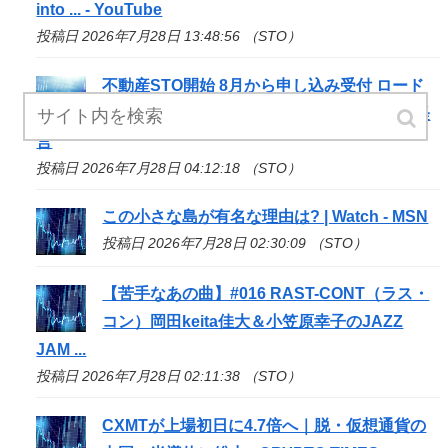
into ... - YouTube
投稿日 2026年7月28日 13:48:56 （STO）
不動産
STO
開始 8月から申し込み受付 ロード
スター - 住宅新報web | マンション・開発・経
営
投稿日 2026年7月28日 04:12:18 （STO）
この小さな島が有名な理由は? | Watch - MSN
投稿日 2026年7月28日 02:30:09 （STO）
【苦手なあの曲】#016 RAST-CONT（ラス・
コン）岡田keita佳大＆小笠原幸子のJAZZ
JAM ...
投稿日 2026年7月28日 02:11:38 （STO）
CXMTが上場初日に4.7倍へ｜脱・仮想通貨の