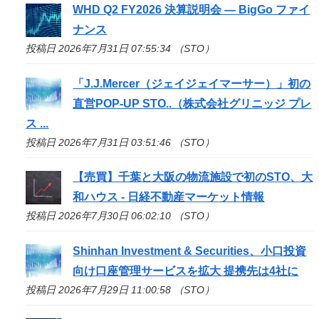
WHD Q2 FY2026 決算説明会 — BigGo ファイ
ナンス
投稿日 2026年7月31日 07:55:34 （STO）
「J.J.Mercer（ジェイジェイマーサー）」初の
直営POP-UP
STO
..（株式会社グリニッジ プレ
ス ...
投稿日 2026年7月31日 03:51:46 （STO）
【売買】千葉と大阪の物流施設で初の
STO
、大
和ハウス - 日経不動産マーケット情報
投稿日 2026年7月30日 06:02:10 （STO）
Shinhan Investment & Securities、小口投資
向け口座管理サービスを拡大 提携先は4社に
投稿日 2026年7月29日 11:00:58 （STO）