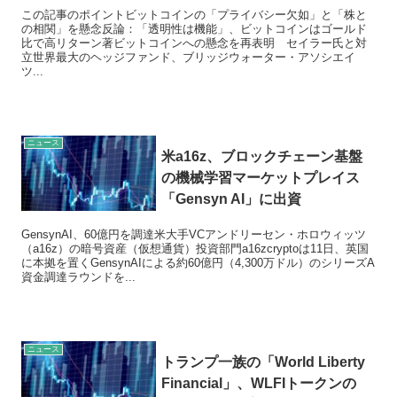
この記事のポイントビットコインの「プライバシー欠如」と「株と
の相関」を懸念反論：「透明性は機能」、ビットコインはゴールド
比で高リターン著ビットコインへの懸念を再表明 セイラー氏と対
立世界最大のヘッジファンド、ブリッジウォーター・アソシエイ
ツ...
ニュース
米a16z、ブロックチェーン基盤
の機械学習マーケットプレイス
「Gensyn AI」に出資
GensynAI、60億円を調達米大手VCアンドリーセン・ホロウィッツ
（a16z）の暗号資産（仮想通貨）投資部門a16zcryptoは11日、英国
に本拠を置くGensynAIによる約60億円（4,300万ドル）のシリーズA
資金調達ラウンドを...
ニュース
トランプ一族の「World Liberty
Financial」、WLFIトークンの