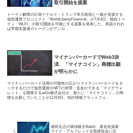
取引開始を提案
トークン解禁の計画ドナルド・トランプ米大統領と一族が支援する
仮想通貨プロジェクト「WorldLibertyFinancial」が7月4日、独自トー
クン「WLFI」の取引開始を可能にする提案を発表した。承認されれ
ば早期支援者のトークンがアンロ...
ニュース
マイナンバーカードでWeb3決
済、「マイナコイン」商標出願
が明らかに
マイナンバーカード活用の可能性の広がりマイナンバーカードをタ
ッチするだけで仮想通貨やNFTの管理・送金ができる「マイナウォ
レット」を開発するa42x株式会社が、新たに「マイナコイン」の商
標を出願していたことが12月9日、特許情報プラットフォ...
堀田丸正の筆頭株主Bakkt、著名投資家
マイク・アルフレッドを取締役会に任