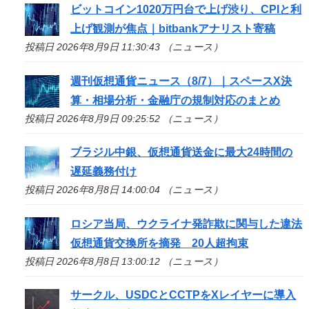
ビットコイン1020万円台で上げ渋り、CPIと利
上げ観測が焦点｜bitbankアナリスト寄稿
投稿日 2026年8月9日 11:30:43 （ニュース）
週刊仮想通貨ニュース（8/7）｜スペースX決
算・相場分析・金融庁の規制対応のまとめ
投稿日 2026年8月9日 09:25:52 （ニュース）
ブラジル中銀、仮想通貨送金に最大24時間の
遅延義務付け
投稿日 2026年8月8日 14:00:04 （ニュース）
ロシア当局、ウクライナ発詐欺に関与した違法
仮想通貨交換所を摘発 20人超拘束
投稿日 2026年8月8日 13:00:12 （ニュース）
サークル、USDCとCCTPをXレイヤーに導入