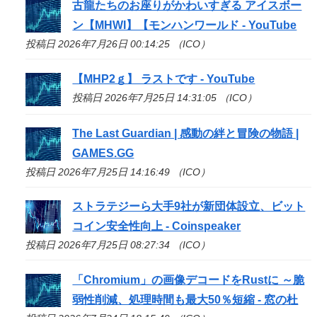
古龍たちのお座りがかわいすぎる アイスボー
ン【MHWI】【モンハンワールド - YouTube
投稿日 2026年7月26日 00:14:25 （ICO）
【MHP2ｇ】 ラストです - YouTube
投稿日 2026年7月25日 14:31:05 （ICO）
The Last Guardian | 感動の絆と冒険の物語 |
GAMES.GG
投稿日 2026年7月25日 14:16:49 （ICO）
ストラテジーら大手9社が新団体設立、ビット
コイン安全性向上 - Coinspeaker
投稿日 2026年7月25日 08:27:34 （ICO）
「Chromium」の画像デコードをRustに ～脆
弱性削減、処理時間も最大50％短縮 - 窓の杜