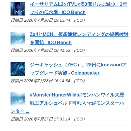
イーサリアムL2のTVLが50億ドルに減少、2年
ぶりの低水準 -
ICO
Bench
投稿日 2026年7月30日 19:13:44 （ICO）
ZaifとMCH、仮想通貨レンディングの提携検討
を開始 -
ICO
Bench
投稿日 2026年7月29日 18:41:52 （ICO）
ジーキャッシュ（ZEC）、28日にIronwoodア
ップグレード実施 - Coinspeaker
投稿日 2026年7月28日 16:14:34 （ICO）
#Monster HunterWilds#モンハンワイルズ歴
戦王アルシュベルド弓#いいね#モンスターハ
ンター ...
投稿日 2026年7月27日 17:03:14 （ICO）