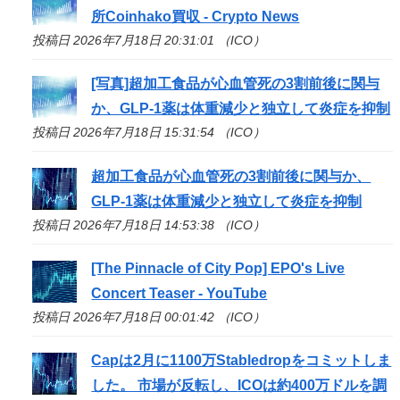
所Coinhako買収 - Crypto News
投稿日 2026年7月18日 20:31:01 （ICO）
[写真]超加工食品が心血管死の3割前後に関与
か、GLP-1薬は体重減少と独立して炎症を抑制
投稿日 2026年7月18日 15:31:54 （ICO）
超加工食品が心血管死の3割前後に関与か、
GLP-1薬は体重減少と独立して炎症を抑制
投稿日 2026年7月18日 14:53:38 （ICO）
[The Pinnacle of City Pop] EPO's Live
Concert Teaser - YouTube
投稿日 2026年7月18日 00:01:42 （ICO）
Capは2月に1100万Stabledropをコミットしま
した。 市場が反転し、
ICO
は約400万ドルを調