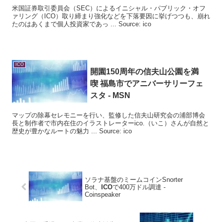
米国証券取引委員会（SEC）によるイニシャル・パブリック・オフ
ァリング（ICO）取り締まり強化などを下落要因に挙げつつも、崩れ
たのはあくまで個人投資家であっ ... Source: ico
ICO
開園150周年の信夫山公園を満
喫 福島市でアニバーサリーフェ
スタ - MSN
マップの除幕セレモニーを行い、監修した信夫山研究会の浦部博会
長と制作者で市内在住のイラストレーターico.（いこ）さんが自然と
歴史が豊かなルートの魅力 ... Source: ico
ソラナ基盤のミームコインSnorter
Bot、
ICO
で400万ドル調達 -
Coinspeaker