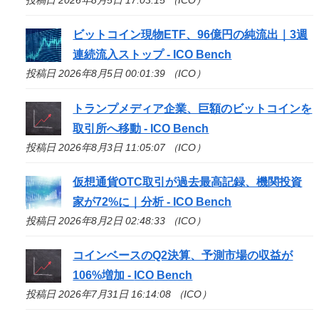
ビットコイン現物ETF、96億円の純流出｜3週
連続流入ストップ -
ICO
Bench
投稿日 2026年8月5日 00:01:39 （ICO）
トランプメディア企業、巨額のビットコインを
取引所へ移動 -
ICO
Bench
投稿日 2026年8月3日 11:05:07 （ICO）
仮想通貨OTC取引が過去最高記録、機関投資
家が72%に｜分析 -
ICO
Bench
投稿日 2026年8月2日 02:48:33 （ICO）
コインベースのQ2決算、予測市場の収益が
106%増加 -
ICO
Bench
投稿日 2026年7月31日 16:14:08 （ICO）