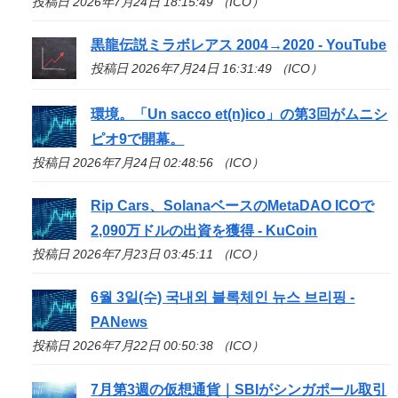
投稿日 2026年7月24日 18:15:49 （ICO）
黒龍伝説ミラボレアス 2004→2020 - YouTube
投稿日 2026年7月24日 16:31:49 （ICO）
環境。「Un sacco et(n)
ico
」の第3回がムニシ
ピオ9で開幕。
投稿日 2026年7月24日 02:48:56 （ICO）
Rip Cars、SolanaベースのMetaDAO
ICO
で
2,090万ドルの出資を獲得 - KuCoin
投稿日 2026年7月23日 03:45:11 （ICO）
6월 3일(수) 국내외 블록체인 뉴스 브리핑 -
PANews
投稿日 2026年7月22日 00:50:38 （ICO）
7月第3週の仮想通貨｜SBIがシンガポール取引