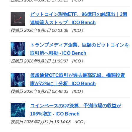
ビットコイン現物ETF、96億円の純流出｜3週
連続流入ストップ -
ICO
Bench
投稿日 2026年8月5日 00:01:39 （ICO）
トランプメディア企業、巨額のビットコインを
取引所へ移動 -
ICO
Bench
投稿日 2026年8月3日 11:05:07 （ICO）
仮想通貨OTC取引が過去最高記録、機関投資
家が72%に｜分析 -
ICO
Bench
投稿日 2026年8月2日 02:48:33 （ICO）
コインベースのQ2決算、予測市場の収益が
106%増加 -
ICO
Bench
投稿日 2026年7月31日 16:14:08 （ICO）