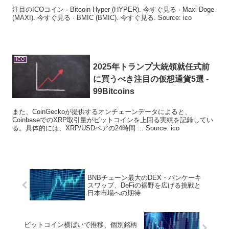
注目のICOコイン · Bitcoin Hyper (HYPER). 今すぐ見る · Maxi Doge
(MAXI). 今すぐ見る · BMIC (BMIC). 今すぐ見る. Source: ico
ICO
2025年トランプ大統領就任式前
に買うべき注目の仮想通貨5選 -
99Bitcoins
また、CoinGeckoが提供するオンチェーンデータによると、
CoinbaseでのXRP取引量がビットコインを上回る実績を記録してい
る。具体的には、XRP/USDペアの24時間 ... Source: ico
BNBチェーン最大のDEX・パンケーキ
スワップ、DeFiの裾野を広げる挑戦と
日本市場への期待
ビットコイン横ばいで推移、個別銘柄