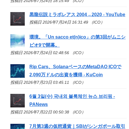
投稿日 2026年7月24日 18:15:49 （ICO）
黒龍伝説ミラボレアス 2004→2020 - YouTube
投稿日 2026年7月24日 16:31:49 （ICO）
環境。「Un sacco et(n)
ico
」の第3回がムニシ
ピオ9で開幕。
投稿日 2026年7月24日 02:48:56 （ICO）
Rip Cars、SolanaベースのMetaDAO
ICO
で
2,090万ドルの出資を獲得 - KuCoin
投稿日 2026年7月23日 03:45:11 （ICO）
6월 3일(수) 국내외 블록체인 뉴스 브리핑 -
PANews
投稿日 2026年7月22日 00:50:38 （ICO）
7月第3週の仮想通貨｜SBIがシンガポール取引