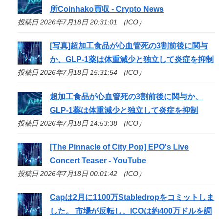
所Coinhako買収 - Crypto News
投稿日 2026年7月18日 20:31:01 （ICO）
[写真]超加工食品が心血管死の3割前後に関与
か、GLP-1薬は体重減少と独立して炎症を抑制
投稿日 2026年7月18日 15:31:54 （ICO）
超加工食品が心血管死の3割前後に関与か、
GLP-1薬は体重減少と独立して炎症を抑制
投稿日 2026年7月18日 14:53:38 （ICO）
[The Pinnacle of City Pop] EPO's Live
Concert Teaser - YouTube
投稿日 2026年7月18日 00:01:42 （ICO）
Capは2月に1100万Stabledropをコミットしま
した。 市場が反転し、
ICO
は約400万ドルを調