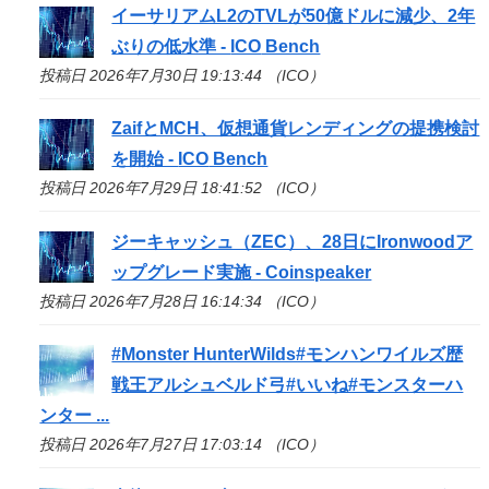
イーサリアムL2のTVLが50億ドルに減少、2年
ぶりの低水準 -
ICO
Bench
投稿日 2026年7月30日 19:13:44 （ICO）
ZaifとMCH、仮想通貨レンディングの提携検討
を開始 -
ICO
Bench
投稿日 2026年7月29日 18:41:52 （ICO）
ジーキャッシュ（ZEC）、28日にIronwoodア
ップグレード実施 - Coinspeaker
投稿日 2026年7月28日 16:14:34 （ICO）
#Monster HunterWilds#モンハンワイルズ歴
戦王アルシュベルド弓#いいね#モンスターハ
ンター ...
投稿日 2026年7月27日 17:03:14 （ICO）