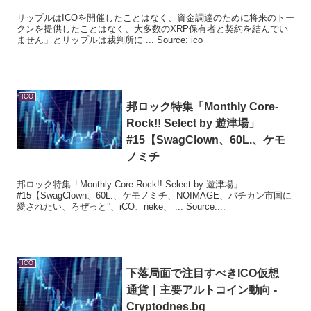
リップルはICOを開催したことはなく、資金調達のために将来のトー
クンを提供したことはなく、大多数のXRP保有者と契約を結んでい
ません」とリップルは裁判所に ... Source: ico
ICO
邦ロック特集「Monthly Core-
Rock!! Select by 遊津場」
#15【SwagClown、60L.、ケモ
ノミチ
邦ロック特集「Monthly Core-Rock!! Select by 遊津場」
#15【SwagClown、60L.、ケモノミチ、NOIMAGE、バチカン市国に
愛されたい、ろぜっと°、iCO、neke、 ... Source:...
ICO
下落局面で注目すべき
ICO
仮想
通貨｜主要アルトコイン動向 -
Cryptodnes.bg