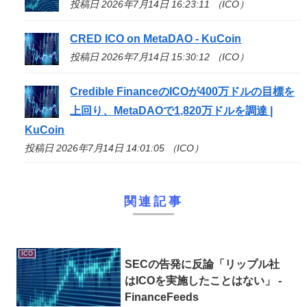
投稿日 2026年7月14日 16:23:11 （ICO）
CRED
ICO
on MetaDAO - KuCoin
投稿日 2026年7月14日 15:30:12 （ICO）
Credible Financeの
ICO
が400万ドルの目標を
上回り、MetaDAOで1,820万ドルを調達 |
KuCoin
投稿日 2026年7月14日 14:01:05 （ICO）
関連記事
ICO
SECの告発に反論「リップル社
は
ICO
を実施したことはない」 -
FinanceFeeds