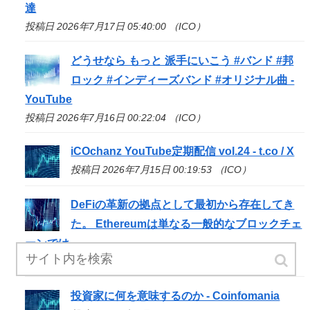
達
投稿日 2026年7月17日 05:40:00 （ICO）
どうせなら もっと 派手にいこう #バンド #邦
ロック #インディーズバンド #オリジナル曲 -
YouTube
投稿日 2026年7月16日 00:22:04 （ICO）
iCOchanz YouTube定期配信 vol.24 - t.co / X
投稿日 2026年7月15日 00:19:53 （ICO）
DeFiの革新の拠点として最初から存在してき
た。 Ethereumは単なる一般的なブロックチェ
ーンでは
投稿日 2026年7月14日 18:02:05 （ICO）
投資家に何を意味するのか - Coinfomania