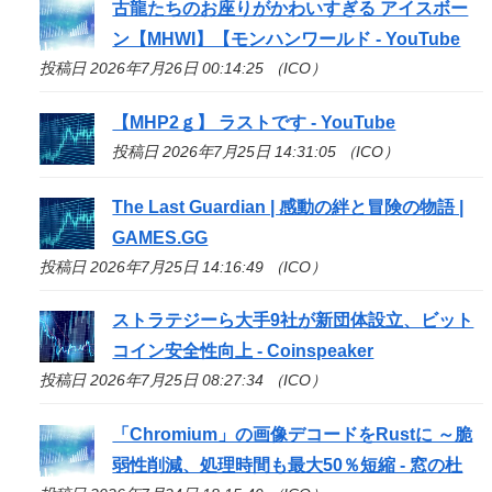
古龍たちのお座りがかわいすぎる アイスボー
ン【MHWI】【モンハンワールド - YouTube
投稿日 2026年7月26日 00:14:25 （ICO）
【MHP2ｇ】 ラストです - YouTube
投稿日 2026年7月25日 14:31:05 （ICO）
The Last Guardian | 感動の絆と冒険の物語 |
GAMES.GG
投稿日 2026年7月25日 14:16:49 （ICO）
ストラテジーら大手9社が新団体設立、ビット
コイン安全性向上 - Coinspeaker
投稿日 2026年7月25日 08:27:34 （ICO）
「Chromium」の画像デコードをRustに ～脆
弱性削減、処理時間も最大50％短縮 - 窓の杜