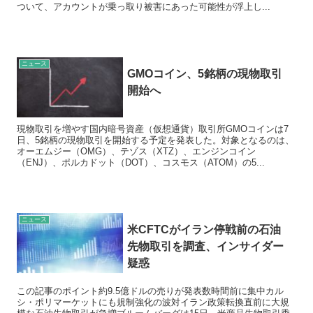
ついて、アカウントが乗っ取り被害にあった可能性が浮上し...
ニュース
GMOコイン、5銘柄の現物取引
開始へ
現物取引を増やす国内暗号資産（仮想通貨）取引所GMOコインは7
日、5銘柄の現物取引を開始する予定を発表した。対象となるのは、
オーエムジー（OMG）、テゾス（XTZ）、エンジンコイン
（ENJ）、ポルカドット（DOT）、コスモス（ATOM）の5...
ニュース
米CFTCがイラン停戦前の石油
先物取引を調査、インサイダー
疑惑
この記事のポイント約9.5億ドルの売りが発表数時間前に集中カル
シ・ポリマーケットにも規制強化の波対イラン政策転換直前に大規