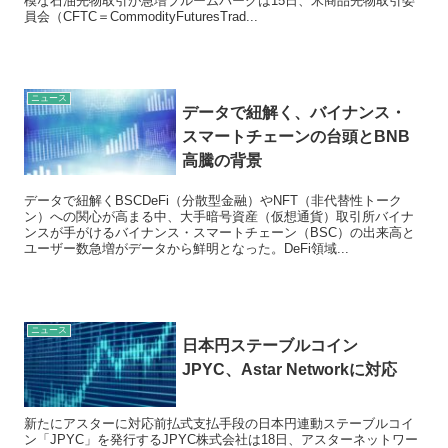
模な石油先物取引が急増ブルームバーグは15日、米商品先物取引委
員会（CFTC＝CommodityFuturesTrad...
ニュース
データで紐解く、バイナンス・
スマートチェーンの台頭とBNB
高騰の背景
データで紐解くBSCDeFi（分散型金融）やNFT（非代替性トーク
ン）への関心が高まる中、大手暗号資産（仮想通貨）取引所バイナ
ンスが手がけるバイナンス・スマートチェーン（BSC）の出来高と
ユーザー数急増がデータから鮮明となった。DeFi領域...
ニュース
日本円ステーブルコイン
JPYC、Astar Networkに対応
新たにアスターに対応前払式支払手段の日本円連動ステーブルコイ
ン「JPYC」を発行するJPYC株式会社は18日、アスターネットワー