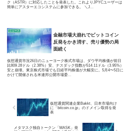
ク（ASTR）に対応したことを発表した。これよりJPYCユーザーは
簡単にアスターエコシステムに参加できる。 ＼J...
ニュース
金融市場大崩れでビットコイン
反発をかき消す、売り優勢の局
面続く
仮想通貨市況26日のニューヨーク株式市場は、ダウ平均株価が前日
比809.28ドル（2.38%）安、ナスダック指数が514.11ドル（3.95%）
安と崩壊。東京株式市場でも日経平均株価が大幅安に。5月4〜5日に
かけて開催される米連邦公開市場委...
仮想通貨関連企業Bakkt、日本市場向け
に「bitcoin.co.jp」のドメイン取得を発
表
メタマスク独自トークン「MASK」発