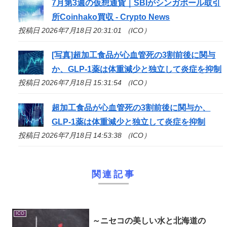
7月第3週の仮想通貨｜SBIがシンガポール取引
所Coinhako買収 - Crypto News
投稿日 2026年7月18日 20:31:01 （ICO）
[写真]超加工食品が心血管死の3割前後に関与
か、GLP-1薬は体重減少と独立して炎症を抑制
投稿日 2026年7月18日 15:31:54 （ICO）
超加工食品が心血管死の3割前後に関与か、
GLP-1薬は体重減少と独立して炎症を抑制
投稿日 2026年7月18日 14:53:38 （ICO）
関連記事
ICO
～ニセコの美しい水と北海道の