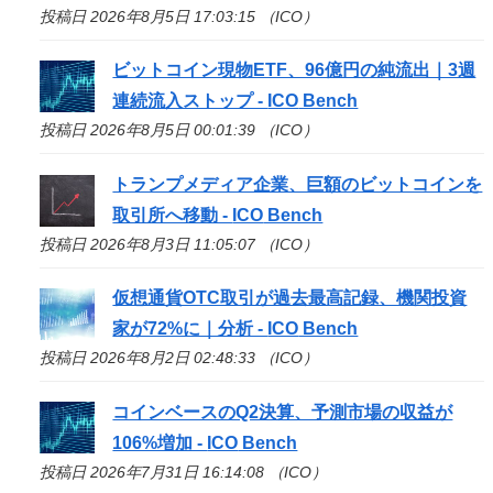
投稿日 2026年8月5日 17:03:15 （ICO）
ビットコイン現物ETF、96億円の純流出｜3週
連続流入ストップ -
ICO
Bench
投稿日 2026年8月5日 00:01:39 （ICO）
トランプメディア企業、巨額のビットコインを
取引所へ移動 -
ICO
Bench
投稿日 2026年8月3日 11:05:07 （ICO）
仮想通貨OTC取引が過去最高記録、機関投資
家が72%に｜分析 -
ICO
Bench
投稿日 2026年8月2日 02:48:33 （ICO）
コインベースのQ2決算、予測市場の収益が
106%増加 -
ICO
Bench
投稿日 2026年7月31日 16:14:08 （ICO）