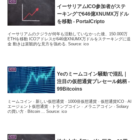
ICO
イーサリアム
ICO
参加者がステ
ーキングで646億XNUMX万ドル
を移動 - PortalCripto
イーサリアムのクジラが何年も活動していなかった後、150.000万
ETHを移動 ICOアドレスが646億XNUMX万ドルをステーキングに送
金 動きは楽観的な見方を強める. Source: ico
ICO
Yeのミームコイン騒動で混乱｜
注目の仮想通貨プレセール銘柄 -
99Bitcoins
ミームコイン · 新しい仮想通貨 · 1000倍仮想通貨 · 仮想通貨ICO · AI
エージェント仮想通貨 · トランプコイン · メラニアコイン · Solaxy
の買い方 · Bitcoin ... Source: ico
ICO