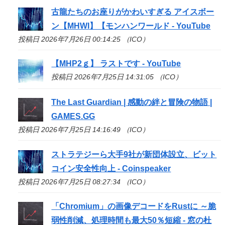
古龍たちのお座りがかわいすぎる アイスボー
ン【MHWI】【モンハンワールド - YouTube
投稿日 2026年7月26日 00:14:25 （ICO）
【MHP2ｇ】 ラストです - YouTube
投稿日 2026年7月25日 14:31:05 （ICO）
The Last Guardian | 感動の絆と冒険の物語 |
GAMES.GG
投稿日 2026年7月25日 14:16:49 （ICO）
ストラテジーら大手9社が新団体設立、ビット
コイン安全性向上 - Coinspeaker
投稿日 2026年7月25日 08:27:34 （ICO）
「Chromium」の画像デコードをRustに ～脆
弱性削減、処理時間も最大50％短縮 - 窓の杜