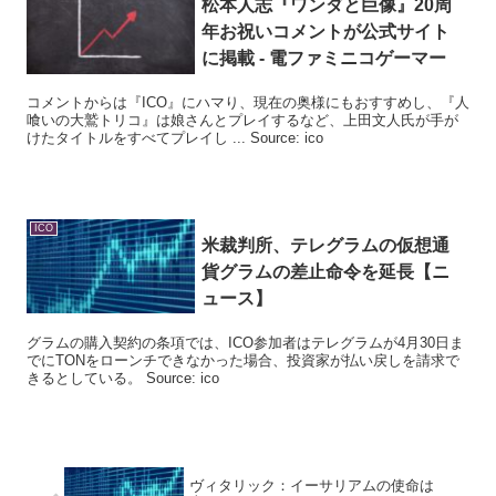
松本人志『ワンダと巨像』20周
年お祝いコメントが公式サイト
に掲載 - 電ファミニコゲーマー
コメントからは『ICO』にハマり、現在の奥様にもおすすめし、『人
喰いの大鷲トリコ』は娘さんとプレイするなど、上田文人氏が手が
けたタイトルをすべてプレイし ... Source: ico
ICO
米裁判所、テレグラムの仮想通
貨グラムの差止命令を延長【ニ
ュース】
グラムの購入契約の条項では、ICO参加者はテレグラムが4月30日ま
でにTONをローンチできなかった場合、投資家が払い戻しを請求で
きるとしている。 Source: ico
ヴィタリック：イーサリアムの使命は