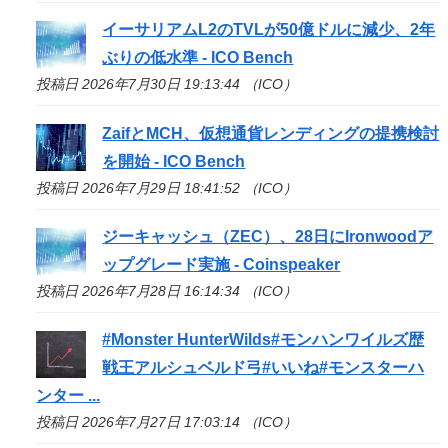
イーサリアムL2のTVLが50億ドルに減少、2年
ぶりの低水準 -
ICO
Bench
投稿日 2026年7月30日 19:13:44 （ICO）
ZaifとMCH、仮想通貨レンディングの提携検討
を開始 -
ICO
Bench
投稿日 2026年7月29日 18:41:52 （ICO）
ジーキャッシュ（ZEC）、28日にIronwoodア
ップグレード実施 - Coinspeaker
投稿日 2026年7月28日 16:14:34 （ICO）
#Monster HunterWilds#モンハンワイルズ歴
戦王アルシュベルド弓#いいね#モンスターハ
ンター ...
投稿日 2026年7月27日 17:03:14 （ICO）