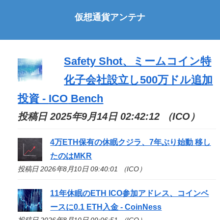
仮想通貨アンテナ
Safety Shot、ミームコイン特
化子会社設立し500万ドル追加
投資 -
ICO
Bench
投稿日 2025年9月14日 02:42:12 （ICO）
4万ETH保有の休眠クジラ、7年ぶり始動 移し
たのはMKR
投稿日 2026年8月10日 09:40:01 （ICO）
11年休眠のETH
ICO
参加アドレス、コインベ
ースに0.1 ETH入金 - CoinNess
投稿日 2026年8月10日 09:06:51 （ICO）