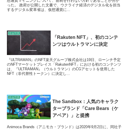
想通貨マイニングについて、規制を行わない方針であることが分か
った。 政府が公開した文書で、ウクライナ経済のデジタル化を担当
するデジタル変革省は、仮想通貨に...
ニュース
「Rakuten NFT」、初のコンテ
ンツはウルトラマンに決定
『ULTRAMAN』のNFT楽天グループ株式会社は19日、ローンチ予定
のNFTマーケットプレイス「RakutenNFT」における初のコンテンツ
は、『ULTRAMAN』（ウルトラマン）のCGアセットを使用した
NFT（非代替性トークン）に決定し...
ニュース
The Sandbox：人気のキャラク
ターブランド「Care Bears（ケ
アベア）」と提携
Animoca Brands（アニモカ・ブランド）は2020年9月2日に、同社子