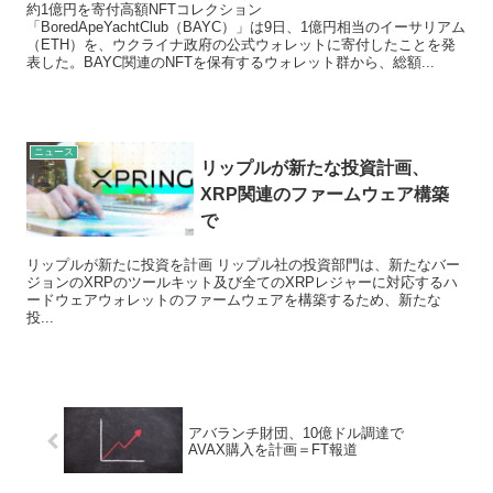
約1億円を寄付高額NFTコレクション
「BoredApeYachtClub（BAYC）」は9日、1億円相当のイーサリアム
（ETH）を、ウクライナ政府の公式ウォレットに寄付したことを発
表した。BAYC関連のNFTを保有するウォレット群から、総額...
ニュース
リップルが新たな投資計画、
XRP関連のファームウェア構築
で
リップルが新たに投資を計画 リップル社の投資部門は、新たなバー
ジョンのXRPのツールキット及び全てのXRPレジャーに対応するハ
ードウェアウォレットのファームウェアを構築するため、新たな
投...
アバランチ財団、10億ドル調達で
AVAX購入を計画＝FT報道