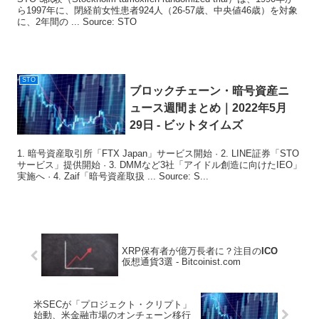
ら1997年に、閉経前女性患者924人（26-57歳、中央値46歳）を対象
に、2年間の ... Source: STO
STO
ブロックチェーン・暗号資産ニ
ュース週間まとめ｜2022年5月
29日 - ビットタイムズ
1. 暗号資産取引所「FTX Japan」サービス開始 · 2. LINE証券「STO
サービス」提供開始 · 3. DMMなど3社「アイドル創造に向けたIEO」
実施へ · 4. Zaif「暗号資産取扱 ... Source: S...
XRP保有者が億万長者に？注目の
ICO
仮想通貨3選 - Bitcoinist.com
米SECが「プロジェクト・クリプト」
始動、米金融市場のオンチェーン移行