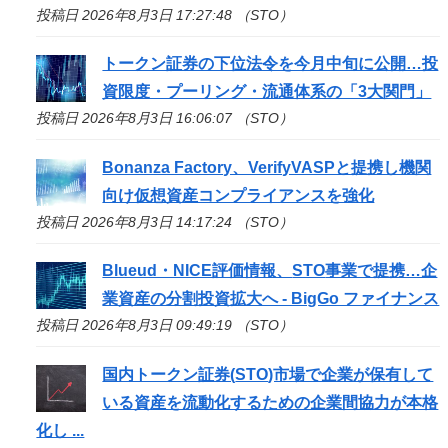
投稿日 2026年8月3日 17:27:48 （STO）
トークン証券の下位法令を今月中旬に公開…投
資限度・プーリング・流通体系の「3大関門」
投稿日 2026年8月3日 16:06:07 （STO）
Bonanza Factory、VerifyVASPと提携し機関
向け仮想資産コンプライアンスを強化
投稿日 2026年8月3日 14:17:24 （STO）
Blueud・NICE評価情報、
STO
事業で提携…企
業資産の分割投資拡大へ - BigGo ファイナンス
投稿日 2026年8月3日 09:49:19 （STO）
国内トークン証券(
STO
)市場で企業が保有して
いる資産を流動化するための企業間協力が本格
化し ...