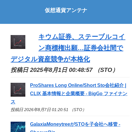
仮想通貨アンテナ
キウム証券、ステーブルコイ
ン商標権出願…証券会社間で
デジタル資産競争が本格化
投稿日 2025年8月1日 00:48:57 （STO）
ProShares Long Online/Short
Sto
会社紹介 |
CLIX 基本情報と企業概要 - BigGo ファイナン
ス
投稿日 2026年8月7日 01:20:51 （STO）
GalaxiaMoneytreeが
STO
を子会社へ移管 -