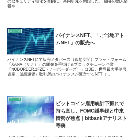
のセキュリティ強化を目的に、共同研究を開始した。 顧客の個人情
報や...
ニュース
バイナンスNFT、「ご当地アト
ムNFT」の販売へ
バイナンスNFTにて販売メタバース（仮想空間）プラットフォーム
「XANA（ザナ）」の開発を手掛けるブロックチェーン企業
「NOBORDER.zFZE（ノーボーダーズ）」は3日、世界最大手暗号
資産（仮想通貨）取引所のバイナンスが運営するNFT（...
ニュース
ビットコイン雇用統計下振れで
持ち直し、FOMC議事録と中東
情勢が焦点｜bitbankアナリスト
寄稿