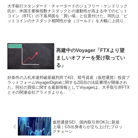
大手銀行スタンダード・チャータードのジェフリー・ケンドリック
氏が、米国主要株指数ナスダックとの連動性が高まる中でのビット
コイン（BTC）の下落局面を「買い場」と位置付けた。同氏は「ビ
ットコインのナスダック相関性が金（ゴールド）を大幅に上回り...
ニュース
再建中のVoyager「FTXより望
ましいオファーを受け取ってい
る」
好条件の入札米連邦破産裁判所で4日、暗号資産（仮想通貨）投資プ
ラットフォームVoyagerDigitalに関する2回目の法廷審理が開催され
た。同社の買収に関する最新情報としてVoyagerは、大手取引所FTX
とその関連会社アラメダよりも、「...
仮想通貨SEI、国内取引所OKJに新規
上場｜GS出身者らが立ち上げたブロッ
クチェーン