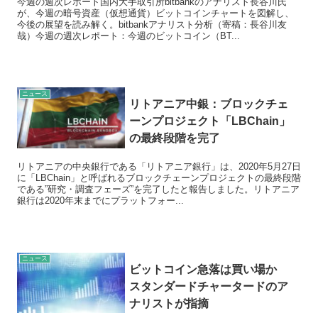
今週の週次レポート国内大手取引所bitbankのアナリスト長谷川氏
が、今週の暗号資産（仮想通貨）ビットコインチャートを図解し、
今後の展望を読み解く。bitbankアナリスト分析（寄稿：長谷川友
哉）今週の週次レポート：今週のビットコイン（BT...
ニュース
リトアニア中銀：ブロックチェ
ーンプロジェクト「LBChain」
の最終段階を完了
リトアニアの中央銀行である「リトアニア銀行」は、2020年5月27日
に「LBChain」と呼ばれるブロックチェーンプロジェクトの最終段階
である”研究・調査フェーズ”を完了したと報告しました。リトアニア
銀行は2020年末までにプラットフォー...
ニュース
ビットコイン急落は買い場か
スタンダードチャータードのア
ナリストが指摘