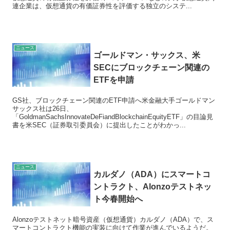
連企業は、仮想通貨の有価証券性を評価する独立のシステ...
ニュース
ゴールドマン・サックス、米
SECにブロックチェーン関連の
ETFを申請
GS社、ブロックチェーン関連のETF申請へ米金融大手ゴールドマン
サックス社は26日、
「GoldmanSachsInnovateDeFiandBlockchainEquityETF」の目論見
書を米SEC（証券取引委員会）に提出したことがわかっ...
ニュース
カルダノ（ADA）にスマートコ
ントラクト、Alonzoテストネッ
ト今春開始へ
Alonzoテストネット暗号資産（仮想通貨）カルダノ（ADA）で、ス
マートコントラクト機能の実装に向けて作業が進んでいるようだ。