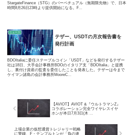
StargateFinance（STG）のパーペチュアル（無期限先物）で、日本
時間8月26日23時より提供開始になる。F...
ニュース
テザー、USDTの月次報告書を
発行計画
BDOItaliaに委任ステーブルコイン「USDT」などを発行するテザー
社は18日、大手会計事務所BDOのイタリア支「BDOItalia」と提携
し、裏付け資産の監査を委任したことを発表した。テザーは今まで
ケイマン諸島の会計事務所MooreC...
【AVIOT】AVIOT &『ウルトラマンZ』
コラボレーション完全ワイヤレスイヤ
ホンが本日7月3日(木 ...
上場企業の仮想通貨トレジャリー戦略
に警鐘、F・テンプルトンが「負の連