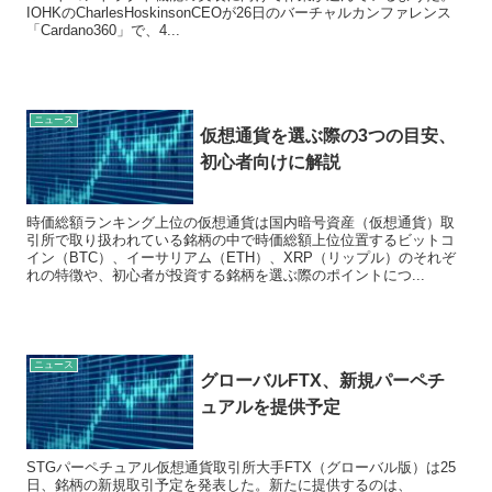
IOHKのCharlesHoskinsonCEOが26日のバーチャルカンファレンス
「Cardano360」で、4...
ニュース
仮想通貨を選ぶ際の3つの目安、
初心者向けに解説
時価総額ランキング上位の仮想通貨は国内暗号資産（仮想通貨）取
引所で取り扱われている銘柄の中で時価総額上位位置するビットコ
イン（BTC）、イーサリアム（ETH）、XRP（リップル）のそれぞ
れの特徴や、初心者が投資する銘柄を選ぶ際のポイントにつ...
ニュース
グローバルFTX、新規パーペチ
ュアルを提供予定
STGパーペチュアル仮想通貨取引所大手FTX（グローバル版）は25
日、銘柄の新規取引予定を発表した。新たに提供するのは、