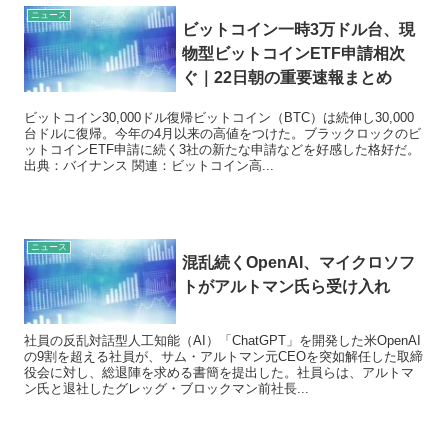
ニュース
ビットコイン一時3万ドル台、現
物型ビットコインETF申請相次
ぐ｜22日朝の重要速報まとめ
ビットコイン30,000ドル復帰ビットコイン（BTC）は続伸し30,000
台ドルに復帰。今年の4月以来の高値をつけた。ブラックロックのビ
ットコインETF申請に続く3社の新たな申請などを好感した格好だ。
出典：バイナンス 関連：ビットコイン高...
ニュース
混乱続くOpenAI、マイクロソフ
トがアルトマン氏ら受け入れ
社員の反乱対話型人工知能（AI）「ChatGPT」を開発した米OpenAI
の9割を超える社員が、サム・アルトマン元CEOを突如解任した取締
役会に対し、総退陣を求める書簡を提出した。社員らは、アルトマ
ン氏と退社したグレッグ・ブロックマン前社長...