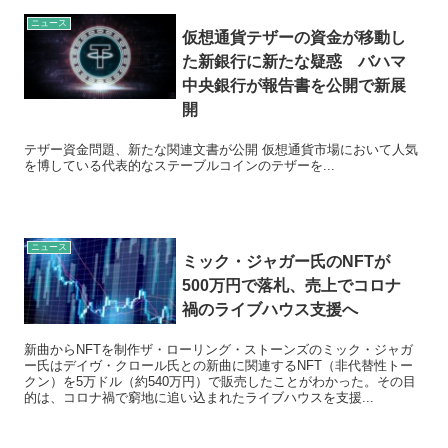
ニュース
仮想通貨テザーの資金が移動し
た新銀行に新たな疑惑 バハマ
中央銀行が報告書を公開で新展
開
テザー資金問題、新たな関連文書が公開 仮想通貨市場において人気
を博している代表的なステーブルコインのテザーを...
ニュース
ミック・ジャガー氏のNFTが
500万円で落札、売上でコロナ
禍のライブハウス支援へ
新曲からNFTを制作ザ・ローリング・ストーンズのミック・ジャガ
ー氏はデイヴ・クロール氏との新曲に関連するNFT（非代替性トー
クン）を5万ドル（約540万円）で販売したことがわかった。その目
的は、コロナ禍で窮地に追い込まれたライブハウスを支援...