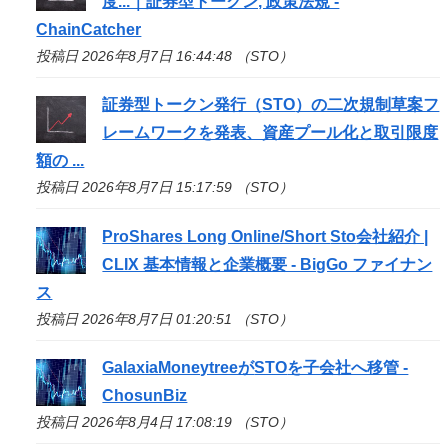
度...｜証券型トークン, 政策法規 -
ChainCatcher
投稿日 2026年8月7日 16:44:48 （STO）
証券型トークン発行（
STO
）の二次規制草案フ
レームワークを発表、資産プール化と取引限度
額の ...
投稿日 2026年8月7日 15:17:59 （STO）
ProShares Long Online/Short
Sto
会社紹介 |
CLIX 基本情報と企業概要 - BigGo ファイナン
ス
投稿日 2026年8月7日 01:20:51 （STO）
GalaxiaMoneytreeが
STO
を子会社へ移管 -
ChosunBiz
投稿日 2026年8月4日 17:08:19 （STO）