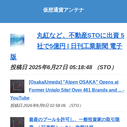
仮想通貨アンテナ
丸紅など、不動産
STO
に出資 5
社で5億円 | 日刊工業新聞 電子
版
投稿日 2025年6月27日 05:18:48 （STO）
[Osaka/Umeda] "Alpen OSAKA" Opens at
Former Uniqlo Site! Over 461 Brands and ... -
YouTube
投稿日 2026年8月8日 02:58:06 （STO）
資産のプールを許可し、一般投資家の取引限