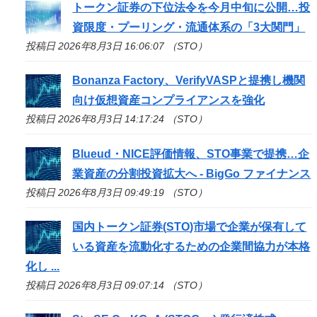
トークン証券の下位法令を今月中旬に公開…投
資限度・プーリング・流通体系の「3大関門」
投稿日 2026年8月3日 16:06:07 （STO）
Bonanza Factory、VerifyVASPと提携し機関
向け仮想資産コンプライアンスを強化
投稿日 2026年8月3日 14:17:24 （STO）
Blueud・NICE評価情報、
STO
事業で提携…企
業資産の分割投資拡大へ - BigGo ファイナンス
投稿日 2026年8月3日 09:49:19 （STO）
国内トークン証券(
STO
)市場で企業が保有して
いる資産を流動化するための企業間協力が本格
化し ...
投稿日 2026年8月3日 09:07:14 （STO）