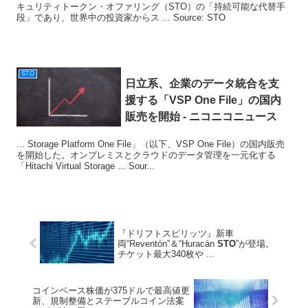
キュリティトークン・オファリング（STO）の「持続可能な代替手
段」であり、世界中の投資家からス ... Source: STO
STO
日立系、企業のデータ統合を支
援する「VSP One File」の国内
販売を開始 - ニコニコニュース
... Storage Platform One File」（以下、VSP One File）の国内販売
を開始した。オンプレミスとクラウドのデータ管理を一元化する
「Hitachi Virtual Storage ... Sour...
『ドリフトスピリッツ』新車
両“Reventón”＆“Huracán
STO
”が登場。
チケット最大340枚や ...
コインベース株価が375ドルで最高値更
新、規制整備とステーブルコイン法案