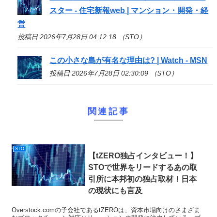
スター - 住宅新報web | マンション・開発・経
営
投稿日 2026年7月28日 04:12:18 （STO）
この小さな島が有名な理由は? | Watch - MSN
投稿日 2026年7月28日 02:30:09 （STO）
関連記事
STO
【tZERO独占インタビュー！】
STO
で世界をリードするあの取
引所に本邦初の独占取材！日本
の現状にも言及
Overstock.comの子会社であるtZEROは、資本市場向けのさまざま