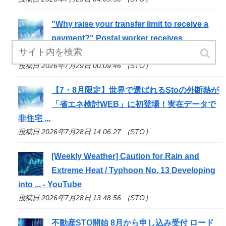
"Why raise your transfer limit to receive a
payment?" Postal worker receives
commendation for
sto
...
投稿日 2026年7月29日 00:09:46 （STO）
【7・8月限定】世界で選ばれる
Sto
の外断熱が
「省エネ検討WEB」に初登場！実在データで
非住宅 ...
投稿日 2026年7月28日 14:06:27 （STO）
[Weekly Weather] Caution for Rain and
Extreme Heat / Typhoon No. 13 Developing
into ... - YouTube
投稿日 2026年7月28日 13:48:56 （STO）
不動産
STO
開始 8月から申し込み受付 ロード