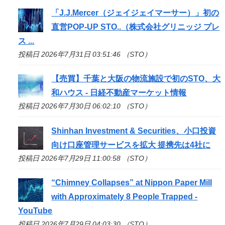
「J.J.Mercer（ジェイジェイマーサー）」初の
直営POP-UP
STO
..（株式会社グリニッジ プレ
ス ...
投稿日 2026年7月31日 03:51:46 （STO）
【売買】千葉と大阪の物流施設で初の
STO
、大
和ハウス - 日経不動産マーケット情報
投稿日 2026年7月30日 06:02:10 （STO）
Shinhan Investment & Securities、小口投資
向け口座管理サービスを拡大 提携先は4社に
投稿日 2026年7月29日 11:00:58 （STO）
“Chimney Collapses” at Nippon Paper Mill
with Approximately 8 People Trapped -
YouTube
投稿日 2026年7月29日 04:03:30 （STO）