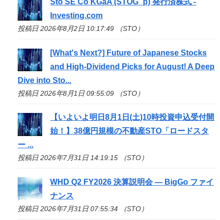
Sto
SE Co KGaA (STOG_p) 発行済株式 -
Investing.com
投稿日 2026年8月2日 10:17:49 （STO）
[What's Next?] Future of Japanese Stocks
and High-Dividend Picks for August! A Deep
Dive into
Sto
...
投稿日 2026年8月1日 09:55:09 （STO）
【いよいよ明日8月1日(土)10時投資申込受付開
始！】38億円規模の不動産
STO
「ロードスタ
ー ...
投稿日 2026年7月31日 14:19:15 （STO）
WHD Q2 FY2026 決算説明会 — BigGo ファイ
ナンス
投稿日 2026年7月31日 07:55:34 （STO）