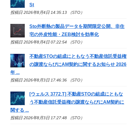
St
投稿日 2026年8月4日 14:35:13 （STO）
Sto
外断熱の製品データを期間限定公開、非住
宅の外皮性能・ZEB検討を効率化
投稿日 2026年8月4日 07:22:54 （STO）
不動産
STO
の組成にともなう不動産信託受益権
の譲渡ならびにAM契約に関するお知らせ 2026
年 ...
投稿日 2026年8月3日 17:46:36 （STO）
[ウェルス 3772.T] 不動産
STO
の組成にともな
う不動産信託受益権の譲渡ならびにAM契約に
関する ...
投稿日 2026年8月3日 17:27:48 （STO）