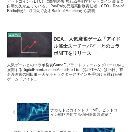
ビットコイン（BTC）に白羽の矢 思わぬ事例でビットコイン決済に
白羽の矢が立っている。 PayPalの元最高財務責任者（CFO）Roelof
Botha氏が、取引先であるBank of Americaから説明...
ニュース
DEA、人気麻雀ゲーム「アイド
ル雀士スーチーパイ」とのコラ
ボNFTをリリース
人気ゲームとのコラボ発表GameFiプラットフォームをグローバルに
展開するDigitalEntertainmentAssetPte.Ltd.（以下DEA）は25日、有
名漫画家の園田健一氏がキャラクターデザインを手掛ける対戦麻雀
ゲーム「アイド...
ナカモトとカインドリーMD、ビットコ
イン戦略強化で75億円追加調達完了