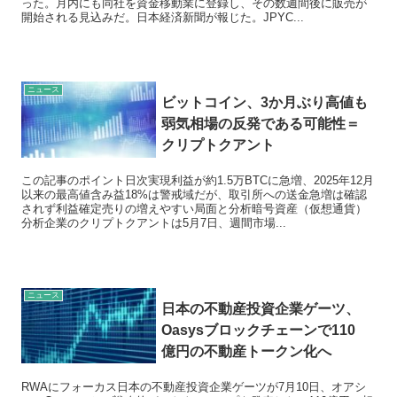
った。月内にも同社を資金移動業に登録し、その数週間後に販売が
開始される見込みだ。日本経済新聞が報じた。JPYC...
ニュース
ビットコイン、3か月ぶり高値も
弱気相場の反発である可能性＝
クリプトクアント
この記事のポイント日次実現利益が約1.5万BTCに急増、2025年12月
以来の最高値含み益18%は警戒域だが、取引所への送金急増は確認
されず利益確定売りの増えやすい局面と分析暗号資産（仮想通貨）
分析企業のクリプトクアントは5月7日、週間市場...
ニュース
日本の不動産投資企業ゲーツ、
Oasysブロックチェーンで110
億円の不動産トークン化へ
RWAにフォーカス日本の不動産投資企業ゲーツが7月10日、オアシ