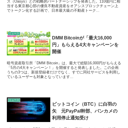
ス（Oasys）との戦略的パートナーシップを発表した。110億円に相
当する東京都心部の優良不動産資産をオアシスブロックチェーン上
でトークン化する計画で、日本最大級の不動産トーク...
ニュース
DMM Bitcoinが「最大16,000
円」もらえる4大キャンペーンを
開催
暗号資産取引所「DMM Bitcoin」は、最大で総額16,000円がもらえる
「5月の4大キャンペーン！」を開催すると発表しました。この企画
うちの3つは、新規登録者だけでなく、すでに同社サービスを利用し
ているユーザーも対象となっています...
ニュース
ビットコイン（BTC）に白羽の
矢 元PayPal幹部、バンカメの
利用停止通知受け