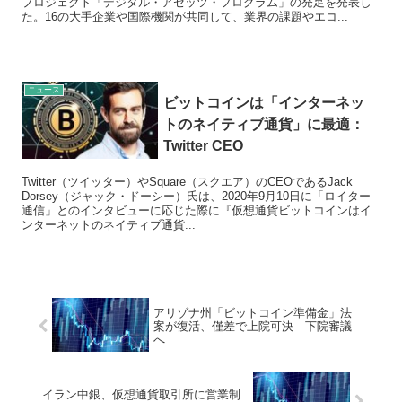
プロジェクト「デジタル・アセッツ・プログラム」の発足を発表し
た。16の大手企業や国際機関が共同して、業界の課題やエコ...
ニュース
ビットコインは「インターネッ
トのネイティブ通貨」に最適：
Twitter CEO
Twitter（ツイッター）やSquare（スクエア）のCEOであるJack
Dorsey（ジャック・ドーシー）氏は、2020年9月10日に「ロイター
通信」とのインタビューに応じた際に『仮想通貨ビットコインはイ
ンターネットのネイティブ通貨...
アリゾナ州「ビットコイン準備金」法
案が復活、僅差で上院可決 下院審議
へ
イラン中銀、仮想通貨取引所に営業制