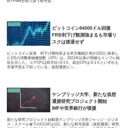
BITPointが取り扱う暗号資...
ニュース
ビットコイン84000ドル回復
FRB利下げ観測強まるも市場リ
スクは後退せず
ビットコイン反発 利下げ期待高まる米労働統計局が10日に発表し
た3月の消費者物価指数（CPI）は、2021年以来の明確なインフレ鈍
化を示した。コアCPIは前月比+0.1％、総合CPIは-0.1％といずれも
市場予想を下回っている。仮想通貨ビッ...
ニュース
ケンブリッジ大学、新たな仮想
通貨研究プロジェクト開始
IMFや世界銀行が後援
新たな研究プロジェクト始動英ケンブリッジ大学ジャッジ・ビジネ
ス・スクール傘下のCCAFは1日、新たな暗号資産（仮想通貨）研究