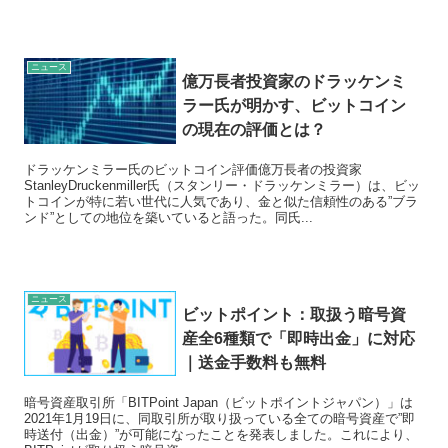
ニュース
億万長者投資家のドラッケンミ
ラー氏が明かす、ビットコイン
の現在の評価とは？
ドラッケンミラー氏のビットコイン評価億万長者の投資家
StanleyDruckenmiller氏（スタンリー・ドラッケンミラー）は、ビッ
トコインが特に若い世代に人気であり、金と似た信頼性のある”ブラ
ンド”としての地位を築いていると語った。同氏...
ニュース
ビットポイント：取扱う暗号資
産全6種類で「即時出金」に対応
｜送金手数料も無料
暗号資産取引所「BITPoint Japan（ビットポイントジャパン）」は
2021年1月19日に、同取引所が取り扱っている全ての暗号資産で”即
時送付（出金）”が可能になったことを発表しました。これにより、