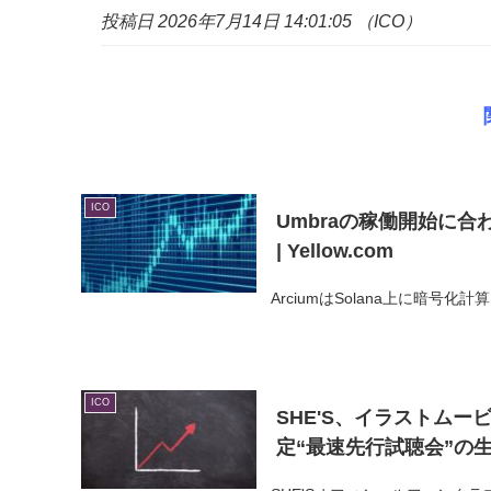
投稿日 2026年7月14日 14:01:05 （ICO）
ICO
Umbraの稼働開始に合わ
| Yellow.com
ArciumはSolana上に暗号化計算
ICO
SHE'S、イラストムー
定“最速先行試聴会”の生配