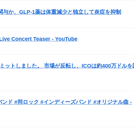
与か、GLP-1薬は体重減少と独立して炎症を抑制
）
 Live Concert Teaser - YouTube
）
opをコミットしました。 市場が反転し、
ICO
は約400万ドルを
バンド #邦ロック #インディーズバンド #オリジナル曲 -