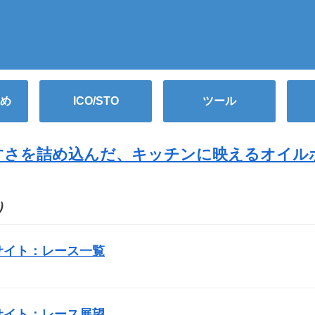
め
ICO/STO
ツール
すさを詰め込んだ、キッチンに映えるオイル
O）
サイト：レース一覧
サイト：レース展望