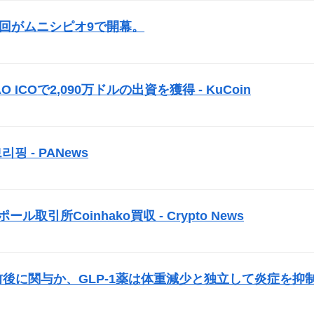
3回がムニシピオ9で開幕。
）
AO
ICO
で2,090万ドルの出資を獲得 - KuCoin
）
리핑 - PANews
）
取引所Coinhako買収 - Crypto News
）
前後に関与か、GLP-1薬は体重減少と独立して炎症を抑
）