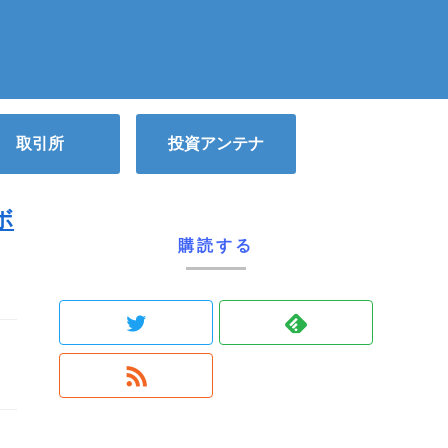
取引所
投資アンテナ
ボ
購読する