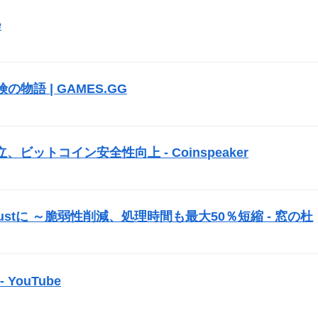
e
）
冒険の物語 | GAMES.GG
）
ットコイン安全性向上 - Coinspeaker
）
ustに ～脆弱性削減、処理時間も最大50％短縮 - 窓の杜
）
YouTube
）