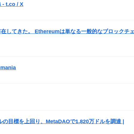
 t.co / X
）
在してきた。 Ethereumは単なる一般的なブロックチ
mania
）
）
ルの目標を上回り、MetaDAOで1,820万ドルを調達 |