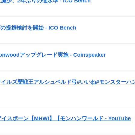
に減少、2年ぶりの低水準 -
ICO
Bench
）
グの提携検討を開始 -
ICO
Bench
）
woodアップグレード実施 - Coinspeaker
）
#モンハンワイルズ歴戦王アルシュベルド弓#いいね#モンスターハ
スボーン【MHWI】【モンハンワールド - YouTube
）