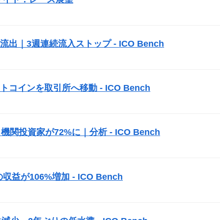
純流出｜3週連続流入ストップ -
ICO
Bench
トコインを取引所へ移動 -
ICO
Bench
機関投資家が72%に｜分析 -
ICO
Bench
益が106%増加 -
ICO
Bench
）