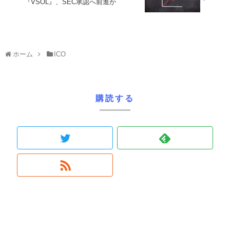
『VSOL』、SEC承認へ前進か
ホーム
ICO
購読する