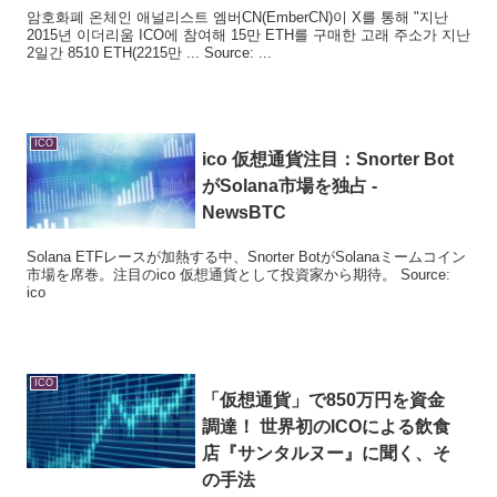
암호화폐 온체인 애널리스트 엠버CN(EmberCN)이 X를 통해 "지난
2015년 이더리움 ICO에 참여해 15만 ETH를 구매한 고래 주소가 지난
2일간 8510 ETH(2215만 ... Source: ...
ICO
ico
仮想通貨注目：Snorter Bot
がSolana市場を独占 -
NewsBTC
Solana ETFレースが加熱する中、Snorter BotがSolanaミームコイン
市場を席巻。注目のico 仮想通貨として投資家から期待。 Source:
ico
ICO
「仮想通貨」で850万円を資金
調達！ 世界初の
ICO
による飲食
店『サンタルヌー』に聞く、そ
の手法