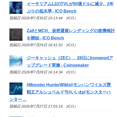
イーサリアムL2のTVLが50億ドルに減少、2年
ぶりの低水準 -
ICO
Bench
投稿日 2026年7月30日 19:13:44 （ICO）
ZaifとMCH、仮想通貨レンディングの提携検討
を開始 -
ICO
Bench
投稿日 2026年7月29日 18:41:52 （ICO）
ジーキャッシュ（ZEC）、28日にIronwoodア
ップグレード実施 - Coinspeaker
投稿日 2026年7月28日 16:14:34 （ICO）
#Monster HunterWilds#モンハンワイルズ歴
戦王アルシュベルド弓#いいね#モンスターハ
ンター ...
投稿日 2026年7月27日 17:03:14 （ICO）