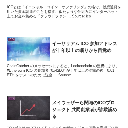
ICOとは「イニシャル・コイン・オファリング」の略で、仮想通貨を
用いた資金調達のことを指す。似たような仕組みにインターネット
上でお金を集める「クラウドファン ... Source: ico
ICO
イーサリアム
ICO
参加アドレス
が十年以上の眠りから目覚め
ChainCatcher のメッセージによると、Lookonchain の監視により、
#Ethereum ICO の参加者 "0x42D3" が十年以上の沈黙の後、0.01
ETH をテストのために送金 ... Source: ...
ICO
メイウェザーら関与の
ICO
プロ
ジェクト 共同創業者が詐欺認め
る
プロボクサーのフロイド・メイウェザー・ジュニア氏と音楽プロデ