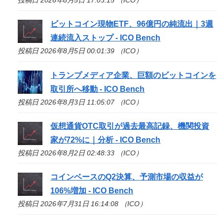
ビットコイン現物ETF、96億円の純流出｜3週
連続流入ストップ -
ICO
Bench
投稿日 2026年8月5日 00:01:39 （ICO）
トランプメディア企業、巨額のビットコインを
取引所へ移動 -
ICO
Bench
投稿日 2026年8月3日 11:05:07 （ICO）
仮想通貨OTC取引が過去最高記録、機関投資
家が72%に｜分析 -
ICO
Bench
投稿日 2026年8月2日 02:48:33 （ICO）
コインベースのQ2決算、予測市場の収益が
106%増加 -
ICO
Bench
投稿日 2026年7月31日 16:14:08 （ICO）