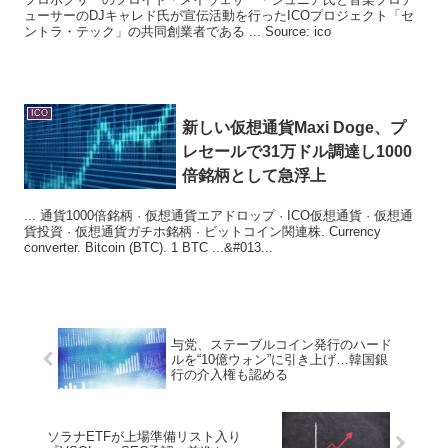
ューサーのDJキャレド氏が宣伝活動を行ったICOプロジェクト「セ
ントラ・テック」の共同創業者である ... Source: ico
ICO
新しい仮想通貨Maxi Doge、プ
レセールで31万ドル調達し1000
倍銘柄として急浮上
... 通貨1000倍銘柄 · 仮想通貨エアドロップ · ICO仮想通貨 · 仮想通
貨投資 · 仮想通貨ガチホ銘柄 · ビットコイン関連株. Currency
converter. Bitcoin (BTC). 1 BTC ...&#013...
与党、ステーブルコイン発行のハード
ルを“10億ウォン”に引き上げ…韓国銀
行の介入権も認める
ソラナETFが上場準備リスト入り