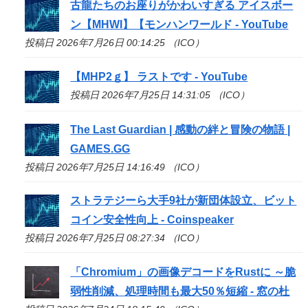
古龍たちのお座りがかわいすぎる アイスボー
ン【MHWI】【モンハンワールド - YouTube
投稿日 2026年7月26日 00:14:25 （ICO）
【MHP2ｇ】 ラストです - YouTube
投稿日 2026年7月25日 14:31:05 （ICO）
The Last Guardian | 感動の絆と冒険の物語 |
GAMES.GG
投稿日 2026年7月25日 14:16:49 （ICO）
ストラテジーら大手9社が新団体設立、ビット
コイン安全性向上 - Coinspeaker
投稿日 2026年7月25日 08:27:34 （ICO）
「Chromium」の画像デコードをRustに ～脆
弱性削減、処理時間も最大50％短縮 - 窓の杜