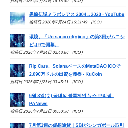
投稿日 2026年7月24日 18:15:49 （ICO）
黒龍伝説ミラボレアス 2004→2020 - YouTube
投稿日 2026年7月24日 16:31:49 （ICO）
環境。「Un sacco et(n)
ico
」の第3回がムニシ
ピオ9で開幕。
投稿日 2026年7月24日 02:48:56 （ICO）
Rip Cars、SolanaベースのMetaDAO
ICO
で
2,090万ドルの出資を獲得 - KuCoin
投稿日 2026年7月23日 03:45:11 （ICO）
6월 3일(수) 국내외 블록체인 뉴스 브리핑 -
PANews
投稿日 2026年7月22日 00:50:38 （ICO）
7月第3週の仮想通貨｜SBIがシンガポール取引