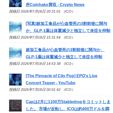
所Coinhako買収 - Crypto News
投稿日 2026年7月18日 20:31:01 （ICO）
[写真]超加工食品が心血管死の3割前後に関与
か、GLP-1薬は体重減少と独立して炎症を抑制
投稿日 2026年7月18日 15:31:54 （ICO）
超加工食品が心血管死の3割前後に関与か、
GLP-1薬は体重減少と独立して炎症を抑制
投稿日 2026年7月18日 14:53:38 （ICO）
[The Pinnacle of City Pop] EPO's Live
Concert Teaser - YouTube
投稿日 2026年7月18日 00:01:42 （ICO）
Capは2月に1100万Stabledropをコミットしま
した。 市場が反転し、
ICO
は約400万ドルを調