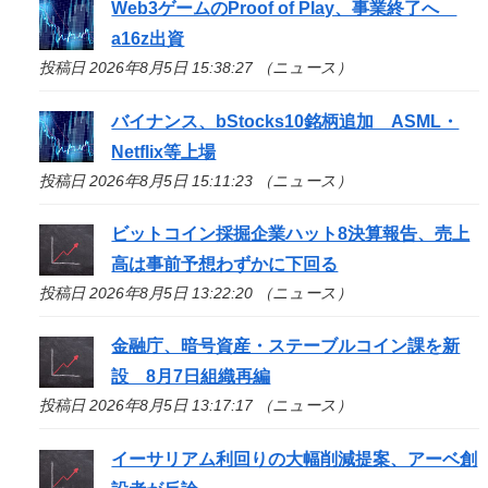
Web3ゲームのProof of Play、事業終了へ
a16z出資
投稿日 2026年8月5日 15:38:27 （ニュース）
バイナンス、bStocks10銘柄追加 ASML・
Netflix等上場
投稿日 2026年8月5日 15:11:23 （ニュース）
ビットコイン採掘企業ハット8決算報告、売上
高は事前予想わずかに下回る
投稿日 2026年8月5日 13:22:20 （ニュース）
金融庁、暗号資産・ステーブルコイン課を新
設 8月7日組織再編
投稿日 2026年8月5日 13:17:17 （ニュース）
イーサリアム利回りの大幅削減提案、アーベ創