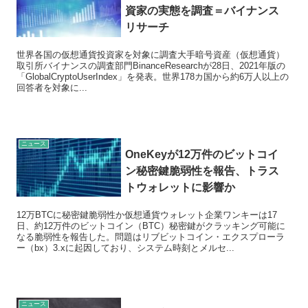
資家の実態を調査＝バイナンス
リサーチ
世界各国の仮想通貨投資家を対象に調査大手暗号資産（仮想通貨）
取引所バイナンスの調査部門BinanceResearchが28日、2021年版の
「GlobalCryptoUserIndex」を発表。世界178カ国から約6万人以上の
回答者を対象に...
ニュース
OneKeyが12万件のビットコイ
ン秘密鍵脆弱性を報告、トラス
トウォレットに影響か
12万BTCに秘密鍵脆弱性か仮想通貨ウォレット企業ワンキーは17
日、約12万件のビットコイン（BTC）秘密鍵がクラッキング可能に
なる脆弱性を報告した。問題はリブビットコイン・エクスプローラ
ー（bx）3.xに起因しており、システム時刻とメルセ...
ニュース