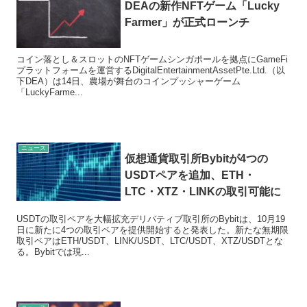
DEAの新作NFTゲーム「Lucky
Farmer」が正式ローンチ
コイン落とし＆スロットのNFTゲームシンガポールを拠点にGameFi
プラットフォームを運営するDigitalEntertainmentAssetPte.Ltd.（以
下DEA）は14日、農場が舞台のコインプッシャーゲーム
「LuckyFarme...
ニュース
仮想通貨取引所Bybitが4つの
USDTペアを追加、ETH・
LTC・XTZ・LINKの取引可能に
USDTの取引ペアを大幅拡充デリバティブ取引所のBybitは、10月19
日に新たに4つの取引ペアを提供開始すると発表した。新たな無期限
取引ペアはETH/USDT、LINK/USDT、LTC/USDT、XTZ/USDTとな
る。Bybitでは現...